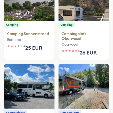
Camping
Camping
Camping Sonnenstrand
Campingplatz
Oberwesel
Bacharach
Oberwesel
★
★
★
★
★
4
25 EUR
★
★
★
★
★
5
26 EUR
Camperplaats
Camperplaats