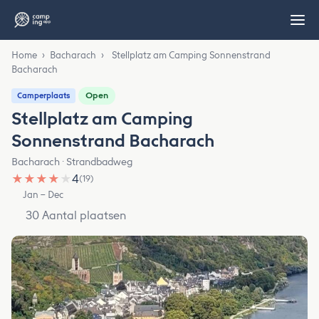
Home
›
Bacharach
›
Stellplatz am Camping Sonnenstrand
Bacharach
Open
Camperplaats
Stellplatz am Camping
Sonnenstrand Bacharach
Bacharach · Strandbadweg
★
★
★
★
★
4
(19)
Jan – Dec
30 Aantal plaatsen