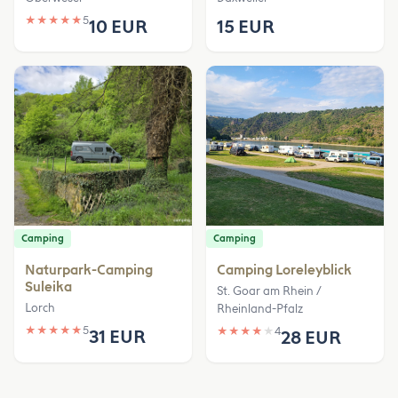
★
★
★
★
★
5
10 EUR
15 EUR
Camping
Camping
Naturpark-Camping
Camping Loreleyblick
Suleika
St. Goar am Rhein /
Lorch
Rheinland-Pfalz
★
★
★
★
★
5
★
★
★
★
★
4
31 EUR
28 EUR