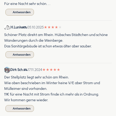
Für eine Nacht sehr schön. . .
Antwoorden
H.Lunke
05.10.2025
★
★
★
★
★
Schöner Platz direkt am Rhein. Hübsches Städtchen und schöne
Wanderungen durch die Weinberge.
Das Sanitärgebäude ist schon etwas älter aber sauber.
Antwoorden
Dirk Sch.
17.11.2024
★
★
★
★
★
Der Stellplatz liegt sehr schön am Rhein.
Wie oben beschrieben im Winter keine V/E aber Strom und
Mülleimer sind vorhanden.
11€ für eine Nacht mit Strom finde ich mehr als in Ordnung.
Wir kommen gerne wieder.
Antwoorden