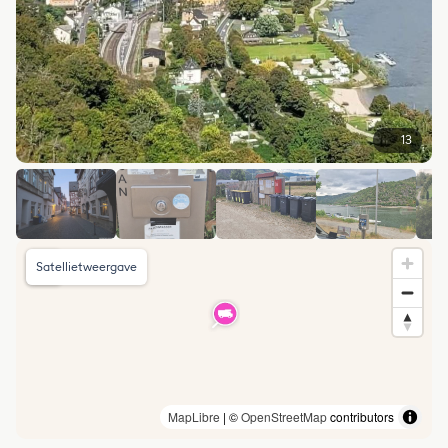
13
Satellietweergave
MapLibre
| ©
OpenStreetMap
contributors