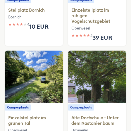
Stellplatz Bornich
Einzelstellplatz im
ruhigen
Bornich
Vogelschutzgebiet
★
★
★
★
★
4
10 EUR
Oberwesel
★
★
★
★
★
5
39 EUR
Camperplaats
Camperplaats
Einzelstellplatz im
Alte Dorfschule - Unter
grünen Tal
dem Kastanienbaum
Oberwesel
Daxweiler