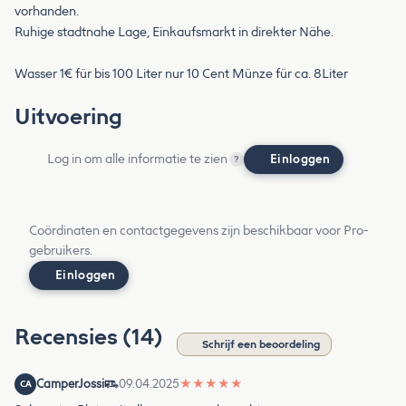
vorhanden.
Ruhige stadtnahe Lage, Einkaufsmarkt in direkter Nähe.
Wasser 1€ für bis 100 Liter nur 10 Cent Münze für ca. 8Liter
Uitvoering
Log in om alle informatie te zien
Einloggen
?
Coördinaten en contactgegevens zijn beschikbaar voor Pro-
gebruikers.
Einloggen
Recensies (14)
Schrijf een beoordeling
CamperJossi
09.04.2025
★
★
★
★
★
CA