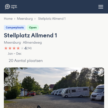
Home
›
Meersburg
›
Stellplatz Allmend 1
Open
Camperplaats
Stellplatz Allmend 1
Meersburg · Allmendweg
★
★
★
★
★
4
(14)
Jan – Dec
20 Aantal plaatsen