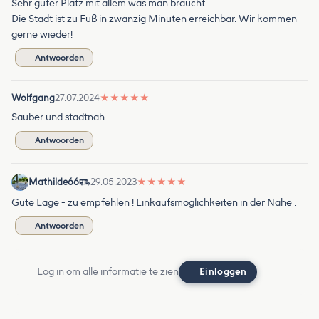
Sehr guter Platz mit allem was man braucht.
Die Stadt ist zu Fuß in zwanzig Minuten erreichbar. Wir kommen
gerne wieder!
Antwoorden
Wolfgang
27.07.2024
★
★
★
★
★
Sauber und stadtnah
Antwoorden
Mathilde66
29.05.2023
★
★
★
★
★
Gute Lage - zu empfehlen ! Einkaufsmöglichkeiten in der Nähe .
Antwoorden
Log in om alle informatie te zien
Einloggen