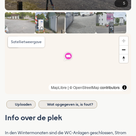
5
Satellietweergave
MapLibre
| ©
OpenStreetMap
contributors
Uploaden
Wat opgegeven is, is fout?
Info over de plek
In den Wintermonaten sind die WC-Anlagen geschlossen, Strom