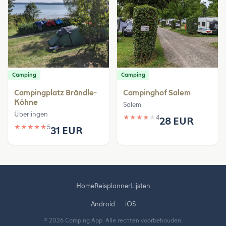
Camping
Camping
Campingplatz Brändle-
Campinghof Salem
Köhne
Salem
Überlingen
★
★
★
★
★
4
28 EUR
★
★
★
★
★
5
31 EUR
Home
Reisplanner
Lijsten
Android
iOS
© 2026 Camping App. Alle rechten voorbehouden.