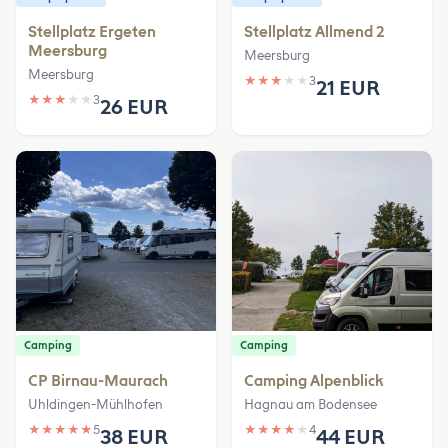
Stellplatz Ergeten
Stellplatz Allmend 2
Meersburg
Meersburg
Meersburg
★
★
★
★
★
3
21 EUR
★
★
★
★
★
3
26 EUR
Camping
Camping
CP Birnau-Maurach
Camping Alpenblick
Uhldingen-Mühlhofen
Hagnau am Bodensee
★
★
★
★
★
5
★
★
★
★
★
4
38 EUR
44 EUR