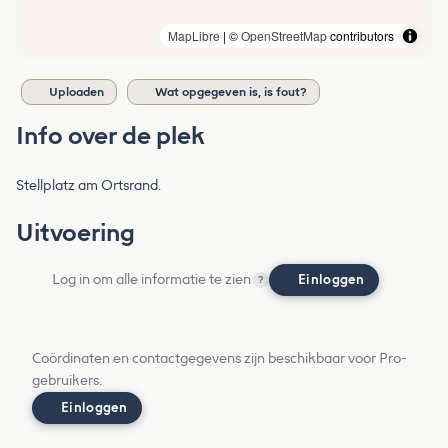
MapLibre
| ©
OpenStreetMap
contributors
Uploaden
Wat opgegeven is, is fout?
Info over de plek
Stellplatz am Ortsrand.
Uitvoering
Log in om alle informatie te zien
Einloggen
?
Coördinaten en contactgegevens zijn beschikbaar voor Pro-
gebruikers.
Einloggen