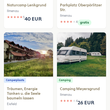
Naturcamp Lenkgrund
Parkplatz Oberpörlitzer
Str.
Ilmenau
Ilmenau
★
★
★
★
★
5
40 EUR
★
★
★
★
★
4
gratis
Camperplaats
Camping
Träumen, Energie
Camping Meyersgrund
Tanken u. die Seele
Ilmenau
baumeln lassen
★
★
★
★
★
4
26 EUR
Eisfeld