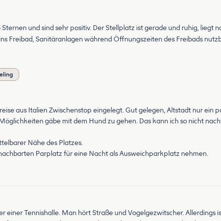
rnen und sind sehr positiv. Der Stellplatz ist gerade und ruhig, liegt 
 ins Freibad, Sanitäranlagen während Öffnungszeiten des Freibads nutzb
eling
kreise aus Italien Zwischenstop eingelegt. Gut gelegen, Altstadt nur ei
glichkeiten gäbe mit dem Hund zu gehen. Das kann ich so nicht nachvo
ttelbarer Nähe des Platzes.
benachbarten Parplatz für eine Nacht als Ausweichparkplatz nehmen.
er einer Tennishalle. Man hört Straße und Vogelgezwitscher. Allerdings i