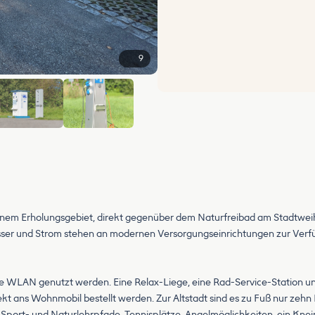
9
+3
 einem Erholungsgebiet, direkt gegenüber dem Naturfreibad am Stadtweih
asser und Strom stehen an modernen Versorgungseinrichtungen zur Verf
e WLAN genutzt werden. Eine Relax-Liege, eine Rad-Service-Station und
t ans Wohnmobil bestellt werden. Zur Altstadt sind es zu Fuß nur zehn 
ort- und Naturlehrpfade, Tennisplätze, Angelmöglichkeiten, ein Knei