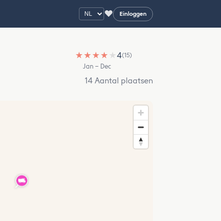
♥
Einloggen
★
★
★
★
★
4
(15)
Jan – Dec
14 Aantal plaatsen