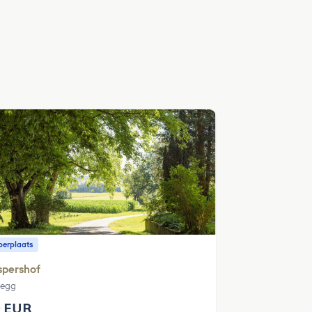
erplaats
spershof
legg
 EUR