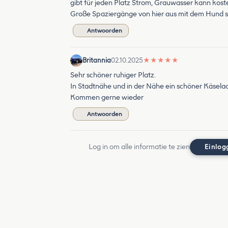
gibt für jeden Platz Strom, Grauwasser kann kost
Große Spaziergänge von hier aus mit dem Hund se
Antwoorden
Britannia
02.10.2025
★
★
★
★
★
Sehr schöner ruhiger Platz.
In Stadtnähe und in der Nähe ein schöner Käsela
Kommen gerne wieder
Antwoorden
Log in om alle informatie te zien
Einlog