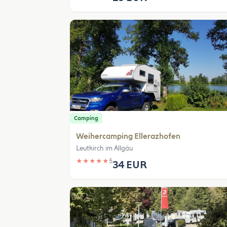
Camping
Weihercamping Ellerazhofen
Leutkirch im Allgäu
★
★
★
★
★
5
34 EUR