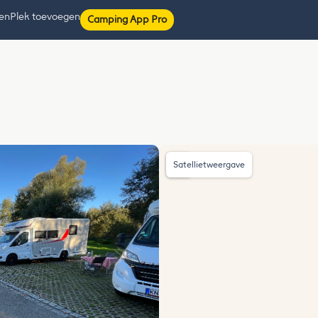
ten
Plek toevoegen
Camping App Pro
Satellietweergave