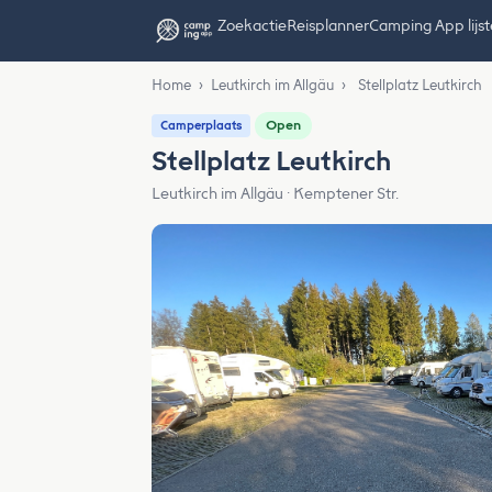
Zoekactie
Reisplanner
Camping App lijs
Home
›
Leutkirch im Allgäu
›
Stellplatz Leutkirch
Open
Camperplaats
Stellplatz Leutkirch
Leutkirch im Allgäu · Kemptener Str.