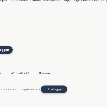
loggen
n
Wandeltocht
Brouwerij
ikbaar voor Pro-gebruikers.
Einloggen