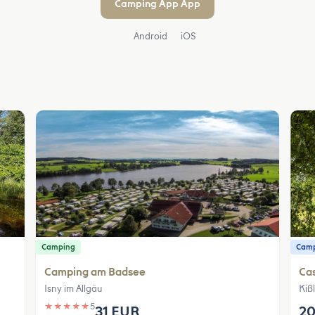
Camping App App
Android
iOS
Camping
Camp
Camping am Badsee
Ca
Isny im Allgäu
Kiß
★
★
★
★
★
5
31 EUR
20