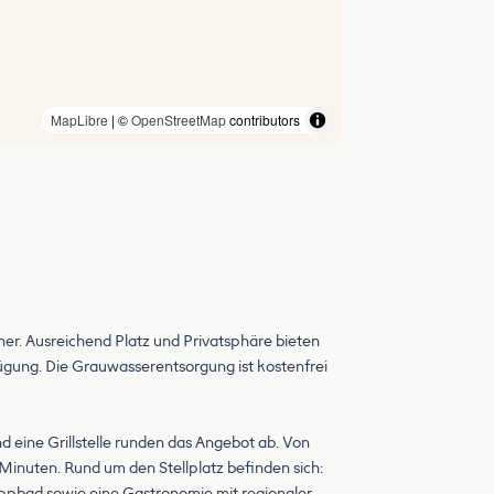
MapLibre
| ©
OpenStreetMap
contributors
er. Ausreichend Platz und Privatsphäre bieten
ügung. Die Grauwasserentsorgung ist kostenfrei
 eine Grillstelle runden das Angebot ab. Von
Minuten. Rund um den Stellplatz befinden sich:
ppbad sowie eine Gastronomie mit regionaler