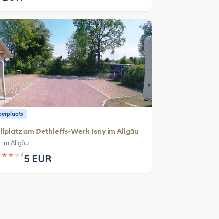
erplaats
llplatz am Dethleffs-Werk Isny im Allgäu
y im Allgäu
★
★
★
★
4
5 EUR