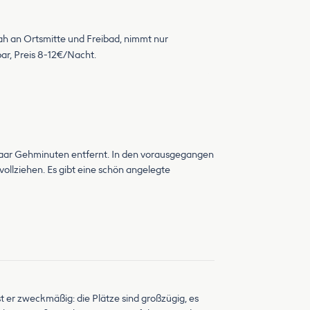
nah an Ortsmitte und Freibad, nimmt nur
ar, Preis 8-12€/Nacht.
n paar Gehminuten entfernt. In den vorausgegangen
llziehen. Es gibt eine schön angelegte
st er zweckmäßig: die Plätze sind großzügig, es