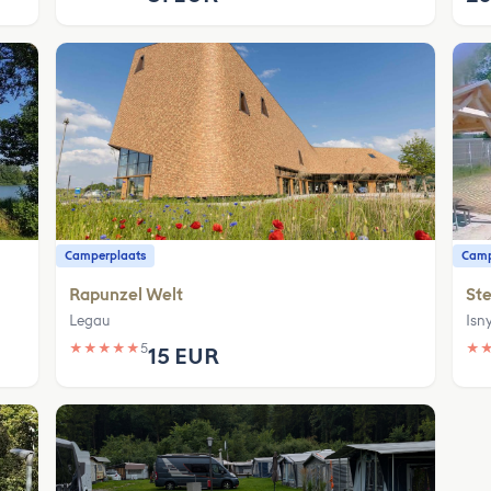
Camperplaats
Camp
Rapunzel Welt
Ste
Legau
Isn
★
★
★
★
★
5
★
15 EUR