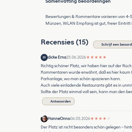
Samenvatting beoordelingen
Bewertungen & Kommentare variieren von 4-5 Ste
Münzen, WLAN Empfang ist gut, freier Eintritt
Recensies (15)
Schrijf een beoord
dicke Erna
25.06.2026
★
★
★
★
★
DI
Richtig schöner Platz, wir haben hier auf der Rüc
Kommentaren wurde erwähnt, daß es hier kaum Mö
Parkanlage, wo man schön spazieren kann.
Auch viele einladende Restaurants gibt es in unmi
Sollte der Platz einmal voll sein, kann man den 
Antwoorden
HanneOnno
06.05.2026
★
★
★
★
★
Der Platz ist nicht besonders schön gelegen – hint