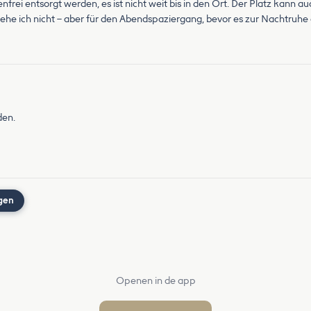
enfrei entsorgt werden, es ist nicht weit bis in den Ort. Der Platz kan
he ich nicht – aber für den Abendspaziergang, bevor es zur Nachtruhe 
den.
gen
Openen in de app