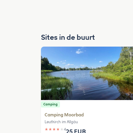
Sites in de buurt
Camping
Camping Moorbad
Leutkirch im Allgäu
★
★
★
★
★
4
25 EUR