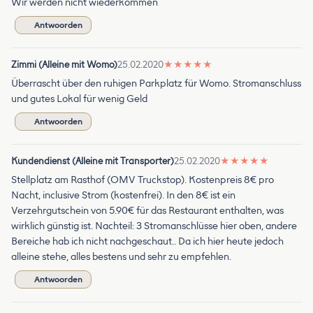
Wir werden nicht wiederkommen
Antwoorden
Zimmi (Alleine mit Womo)
25.02.2020
★
★
★
★
★
Überrascht über den ruhigen Parkplatz für Womo. Stromanschluss
und gutes Lokal für wenig Geld
Antwoorden
Kundendienst (Alleine mit Transporter)
25.02.2020
★
★
★
★
★
Stellplatz am Rasthof (OMV Truckstop). Kostenpreis 8€ pro
Nacht, inclusive Strom (kostenfrei). In den 8€ ist ein
Verzehrgutschein von 5.90€ für das Restaurant enthalten, was
wirklich günstig ist. Nachteil: 3 Stromanschlüsse hier oben, andere
Bereiche hab ich nicht nachgeschaut.. Da ich hier heute jedoch
alleine stehe, alles bestens und sehr zu empfehlen.
Antwoorden