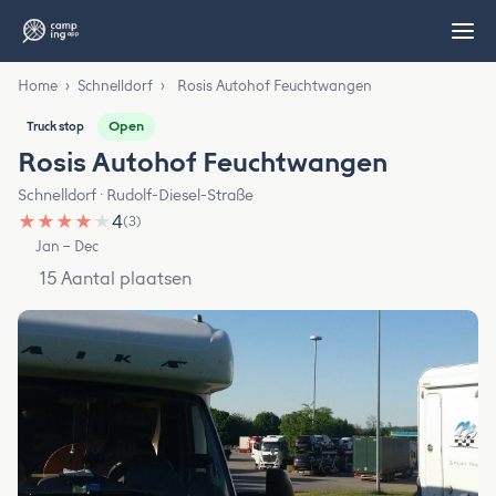
Home
›
Schnelldorf
›
Rosis Autohof Feuchtwangen
Open
Truck stop
Rosis Autohof Feuchtwangen
Schnelldorf · Rudolf-Diesel-Straße
★
★
★
★
★
4
(3)
Jan – Dec
15 Aantal plaatsen