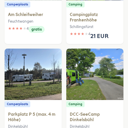
Camperplaats
Camping
Am Schleifweiher
Campingplatz
Frankenhöhe
Feuchtwangen
Schillingsfürst
★
★
★
★
★
4
gratis
★
★
★
★
★
4
21 EUR
Camperplaats
Camping
Parkplatz P 5 (max. 4 m
DCC-SeeCamp
Höhe)
Dinkelsbühl
Dinkelsbühl
Dinkelsbühl