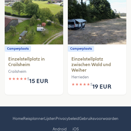
Camperplaats
Camperplaats
Einzelstellplatz in
Einzelstellplatz
Crailsheim
zwischen Wald und
Weiher
Crailsheim
Herrieden
★
★
★
★
★
5
15 EUR
★
★
★
★
★
5
19 EUR
Home
Reisplanner
Lijsten
Privacybeleid
Gebruiksvoorwaarden
Android
iOS