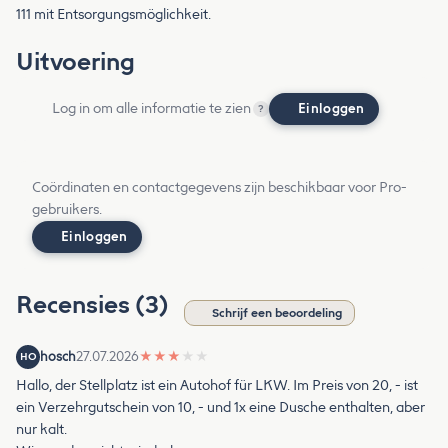
111 mit Entsorgungsmöglichkeit.
Uitvoering
Log in om alle informatie te zien
Einloggen
?
Coördinaten en contactgegevens zijn beschikbaar voor Pro-
gebruikers.
Einloggen
Recensies (3)
Schrijf een beoordeling
hosch
27.07.2026
★
★
★
★
★
HO
Hallo, der Stellplatz ist ein Autohof für LKW. Im Preis von 20, - ist
ein Verzehrgutschein von 10, - und 1x eine Dusche enthalten, aber
nur kalt.