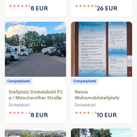
★
★
★
★
★
5
★
★
★
★
★
5
8 EUR
26 EUR
Camperplaats
Camperplaats
Stellplatz Dinkelsbühl P2
Reinis
a / Mönchsrother Straße
Wohnmobilstellplatz
Dinkelsbühl
Dinkelsbühl
★
★
★
★
★
4
★
★
★
★
★
4
8 EUR
10 EUR