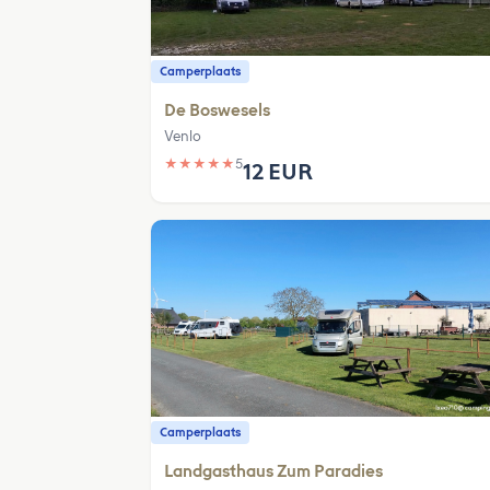
Camperplaats
De Boswesels
Venlo
★
★
★
★
★
5
12 EUR
Camperplaats
Landgasthaus Zum Paradies