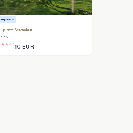
erplaats
llplatz Straelen
aelen
★
★
★
★
4
10 EUR