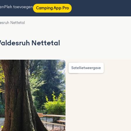
ten
Plek toevoegen
Camping App Pro
esruh Nettetal
Waldesruh Nettetal
Satellietweergave