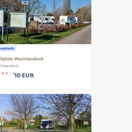
erplaats
llplatz Wachtendonk
chtendonk
★
★
★
★
4
10 EUR