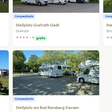
Camperplaats
Camp
Stellplatz Grefrath Oedt
Ste
Grefrath
Str
★
★
★
★
★
4
★
gratis
Camperplaats
Stellplatz am Bad Ransberg Viersen