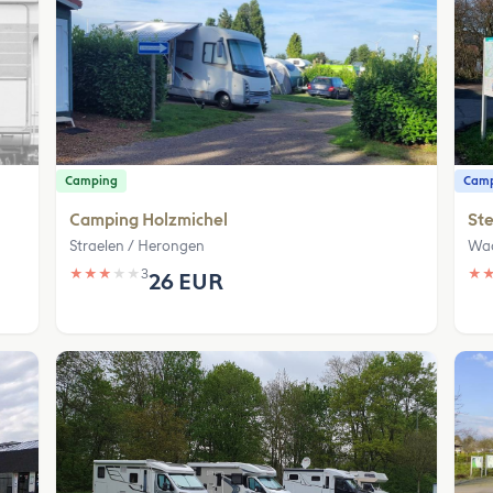
Camping
Camp
Camping Holzmichel
Ste
Straelen / Herongen
Wa
★
★
★
★
★
3
★
26 EUR