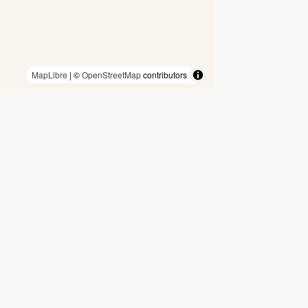
MapLibre
| ©
OpenStreetMap
contributors