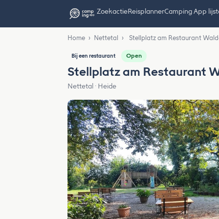
Zoekactie
Reisplanner
Camping App lijs
Home
›
Nettetal
›
Stellplatz am Restaurant Wald
Open
Bij een restaurant
Stellplatz am Restaurant 
Nettetal · Heide