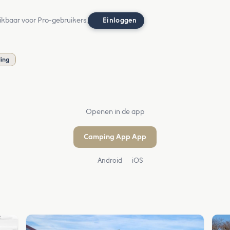
ikbaar voor Pro-gebruikers.
Einloggen
ling
Openen in de app
Camping App App
Android
iOS