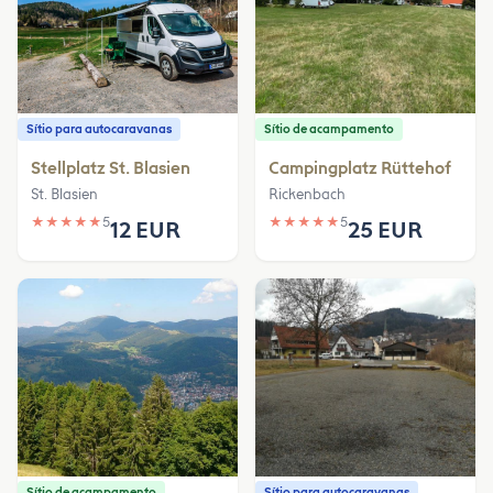
Sítio para autocaravanas
Sítio de acampamento
Stellplatz St. Blasien
Campingplatz Rüttehof
St. Blasien
Rickenbach
★
★
★
★
★
5
★
★
★
★
★
5
12 EUR
25 EUR
Sítio de acampamento
Sítio para autocaravanas