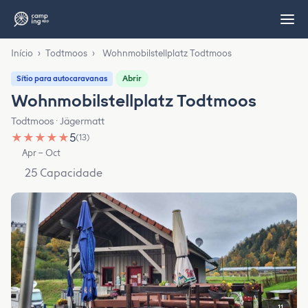
Início
›
Todtmoos
›
Wohnmobilstellplatz Todtmoos
Abrir
Sítio para autocaravanas
Wohnmobilstellplatz Todtmoos
Todtmoos · Jägermatt
★
★
★
★
★
5
(13)
Apr – Oct
25 Capacidade