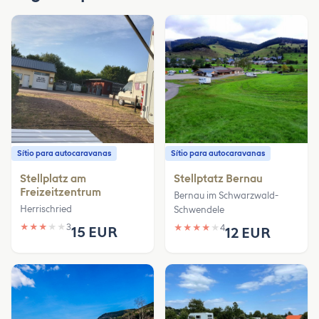
Sítio para autocaravanas
Sítio para autocaravanas
Stellplatz am
Stellptatz Bernau
Freizeitzentrum
Bernau im Schwarzwald-
Herrischried
Schwendele
★
★
★
★
★
3
★
★
★
★
★
4
15 EUR
12 EUR