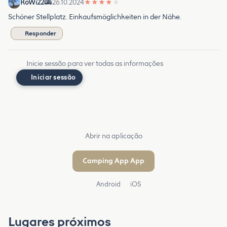
RoWi22
26.10.2024
★
★
★
★
★
Schöner Stellplatz. Einkaufsmöglichkeiten in der Nähe.
Responder
Inicie sessão para ver todas as informações
Iniciar sessão
Abrir na aplicação
Camping App App
Android
iOS
Lugares próximos