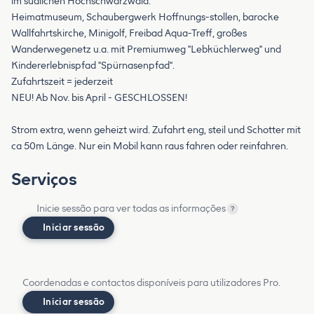
im südlichen Hochschwarzwald.
Heimatmuseum, Schaubergwerk Hoffnungs-stollen, barocke
Wallfahrtskirche, Minigolf, Freibad Aqua-Treff, großes
Wanderwegenetz u.a. mit Premiumweg "Lebküchlerweg" und
Kindererlebnispfad "Spürnasenpfad".
Zufahrtszeit = jederzeit
NEU! Ab Nov. bis April - GESCHLOSSEN!
Strom extra, wenn geheizt wird. Zufahrt eng, steil und Schotter mit
ca 50m Länge. Nur ein Mobil kann raus fahren oder reinfahren.
Serviços
Inicie sessão para ver todas as informações
?
Iniciar sessão
Coordenadas e contactos disponíveis para utilizadores Pro.
Iniciar sessão