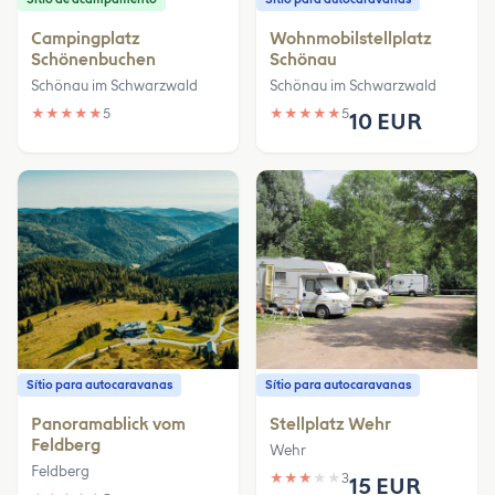
Campingplatz
Wohnmobilstellplatz
Schönenbuchen
Schönau
Schönau im Schwarzwald
Schönau im Schwarzwald
★
★
★
★
★
5
★
★
★
★
★
5
10 EUR
Sítio para autocaravanas
Sítio para autocaravanas
Panoramablick vom
Stellplatz Wehr
Feldberg
Wehr
Feldberg
★
★
★
★
★
3
15 EUR