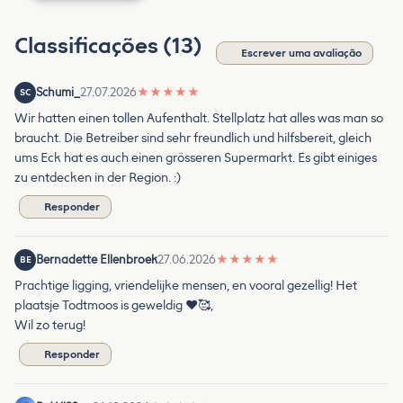
Classificações (13)
Escrever uma avaliação
Schumi_
27.07.2026
★
★
★
★
★
SC
Wir hatten einen tollen Aufenthalt. Stellplatz hat alles was man so
braucht. Die Betreiber sind sehr freundlich und hilfsbereit, gleich
ums Eck hat es auch einen grösseren Supermarkt. Es gibt einiges
zu entdecken in der Region. :)
Responder
Bernadette Ellenbroek
27.06.2026
★
★
★
★
★
BE
Prachtige ligging, vriendelijke mensen, en vooral gezellig! Het
plaatsje Todtmoos is geweldig ❤️🥰,
Wil zo terug!
Responder