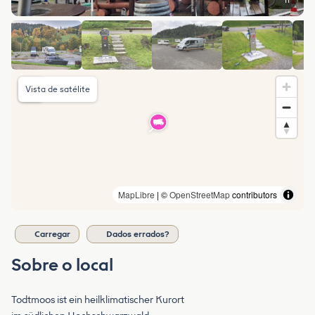
11
Vista de satélite
MapLibre
| ©
OpenStreetMap
contributors
Carregar
Dados errados?
Sobre o local
Todtmoos ist ein heilklimatischer Kurort