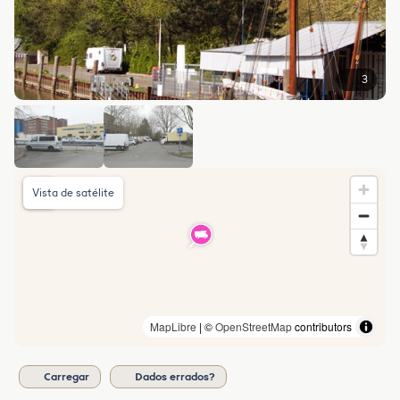
3
Vista de satélite
MapLibre
| ©
OpenStreetMap
contributors
Carregar
Dados errados?