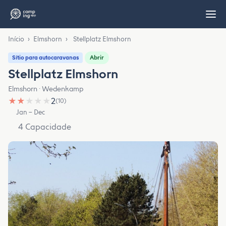
Início
›
Elmshorn
›
Stellplatz Elmshorn
Abrir
Sítio para autocaravanas
Stellplatz Elmshorn
Elmshorn · Wedenkamp
★
★
★
★
★
2
(10)
Jan – Dec
4 Capacidade