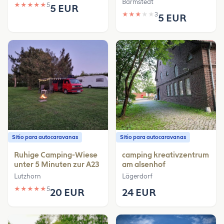
Barmstedt
★
★
★
★
★
5
5 EUR
★
★
★
★
★
3
5 EUR
Sítio para autocaravanas
Sítio para autocaravanas
Ruhige Camping-Wiese
camping kreativzentrum
unter 5 Minuten zur A23
am alsenhof
Lutzhorn
Lägerdorf
★
★
★
★
★
5
20 EUR
24 EUR