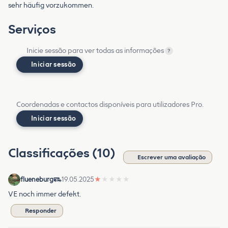
sehr häufig vorzukommen.
Serviços
Inicie sessão para ver todas as informações
?
Iniciar sessão
Coordenadas e contactos disponíveis para utilizadores Pro.
Iniciar sessão
Classificações (10)
Escrever uma avaliação
flueneburg
19.05.2025
★
★
★
★
★
VE noch immer defekt.
Responder