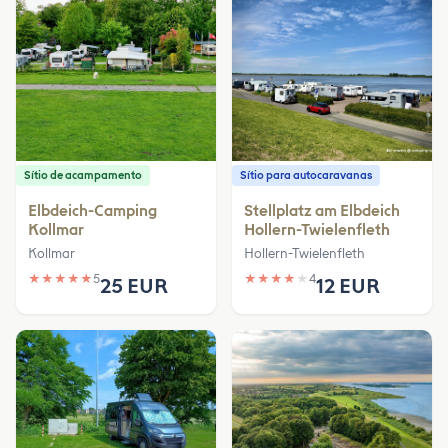
Sítio de acampamento
Sítio para autocaravanas
Elbdeich-Camping
Stellplatz am Elbdeich
Kollmar
Hollern-Twielenfleth
Kollmar
Hollern-Twielenfleth
★
★
★
★
★
5
★
★
★
★
★
4
25 EUR
12 EUR