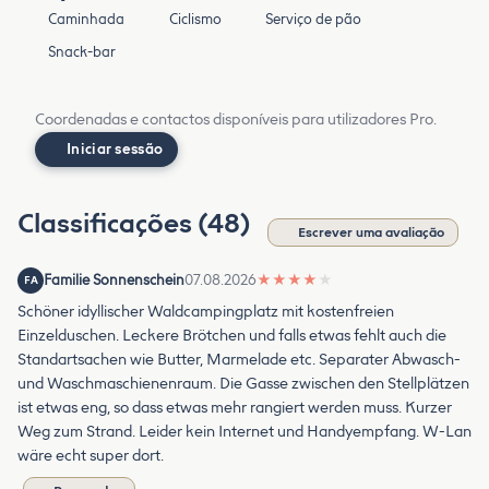
Caminhada
Ciclismo
Serviço de pão
Snack-bar
Coordenadas e contactos disponíveis para utilizadores Pro.
Iniciar sessão
Classificações (48)
Escrever uma avaliação
Familie Sonnenschein
07.08.2026
★
★
★
★
★
FA
Schöner idyllischer Waldcampingplatz mit kostenfreien
Einzelduschen. Leckere Brötchen und falls etwas fehlt auch die
Standartsachen wie Butter, Marmelade etc. Separater Abwasch-
und Waschmaschienenraum. Die Gasse zwischen den Stellplätzen
ist etwas eng, so dass etwas mehr rangiert werden muss. Kurzer
Weg zum Strand. Leider kein Internet und Handyempfang. W-Lan
wäre echt super dort.