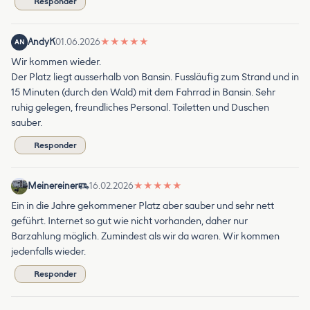
Responder
AndyK
01.06.2026
★
★
★
★
★
AN
Wir kommen wieder.
Der Platz liegt ausserhalb von Bansin. Fussläufig zum Strand und in
15 Minuten (durch den Wald) mit dem Fahrrad in Bansin. Sehr
ruhig gelegen, freundliches Personal. Toiletten und Duschen
sauber.
Responder
Meinereiner
16.02.2026
★
★
★
★
★
Ein in die Jahre gekommener Platz aber sauber und sehr nett
geführt. Internet so gut wie nicht vorhanden, daher nur
Barzahlung möglich. Zumindest als wir da waren. Wir kommen
jedenfalls wieder.
Responder