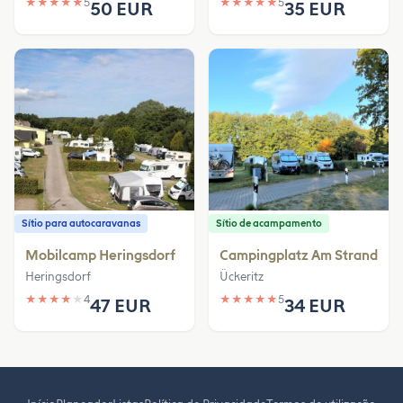
★
★
★
★
★
5
★
★
★
★
★
5
50 EUR
35 EUR
Sítio para autocaravanas
Sítio de acampamento
Mobilcamp Heringsdorf
Campingplatz Am Strand
Heringsdorf
Ückeritz
★
★
★
★
★
4
★
★
★
★
★
5
47 EUR
34 EUR