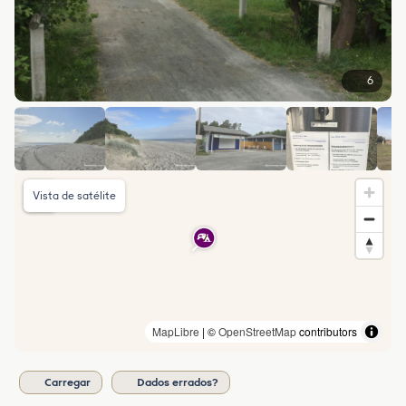
6
Vista de satélite
MapLibre
| ©
OpenStreetMap
contributors
Carregar
Dados errados?