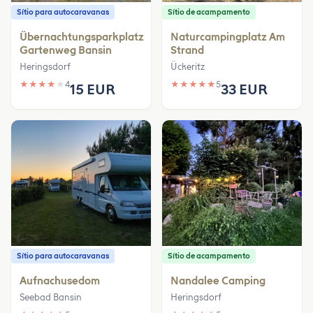
Sítio para autocaravanas
Sítio de acampamento
Übernachtungsparkplatz
Naturcampingplatz Am
Gartenweg Bansin
Strand
Heringsdorf
Ückeritz
★
★
★
★
★
4
★
★
★
★
★
5
15 EUR
33 EUR
Sítio para autocaravanas
Sítio de acampamento
Aufnachusedom
Nandalee Camping
Seebad Bansin
Heringsdorf