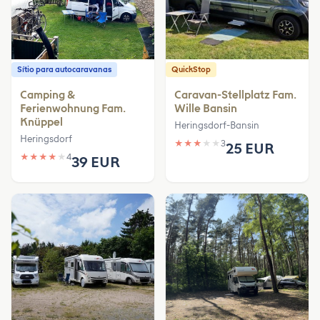
Sítio para autocaravanas
QuickStop
Camping &
Caravan-Stellplatz Fam.
Ferienwohnung Fam.
Wille Bansin
Knüppel
Heringsdorf-Bansin
Heringsdorf
★
★
★
★
★
3
25 EUR
★
★
★
★
★
4
39 EUR