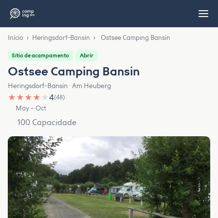
Início
›
Heringsdorf-Bansin
›
Ostsee Camping Bansin
Abrir
Sítio de acampamento
Ostsee Camping Bansin
Heringsdorf-Bansin · Am Heuberg
★
★
★
★
★
4
(48)
May – Oct
100 Capacidade