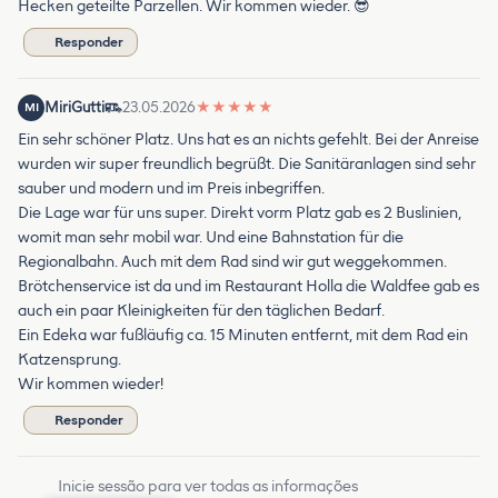
Hecken geteilte Parzellen. Wir kommen wieder. 😎
Responder
MiriGutti
23.05.2026
★
★
★
★
★
MI
Ein sehr schöner Platz. Uns hat es an nichts gefehlt. Bei der Anreise
wurden wir super freundlich begrüßt. Die Sanitäranlagen sind sehr
sauber und modern und im Preis inbegriffen.
Die Lage war für uns super. Direkt vorm Platz gab es 2 Buslinien,
womit man sehr mobil war. Und eine Bahnstation für die
Regionalbahn. Auch mit dem Rad sind wir gut weggekommen.
Brötchenservice ist da und im Restaurant Holla die Waldfee gab es
auch ein paar Kleinigkeiten für den täglichen Bedarf.
Ein Edeka war fußläufig ca. 15 Minuten entfernt, mit dem Rad ein
Katzensprung.
Wir kommen wieder!
Responder
Inicie sessão para ver todas as informações