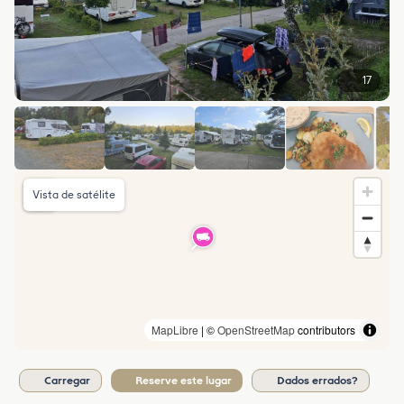
17
Vista de satélite
MapLibre
| ©
OpenStreetMap
contributors
Carregar
Reserve este lugar
Dados errados?