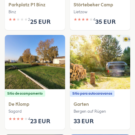
Parkplatz P1 Binz
Störtebeker Camp
Binz
Lietzow
★
★
★
★
★
2
★
★
★
★
★
4
25 EUR
35 EUR
Sítio de acampamento
Sítio para autocaravanas
De Klomp
Garten
Sagard
Bergen auf Rügen
★
★
★
★
★
4
23 EUR
33 EUR