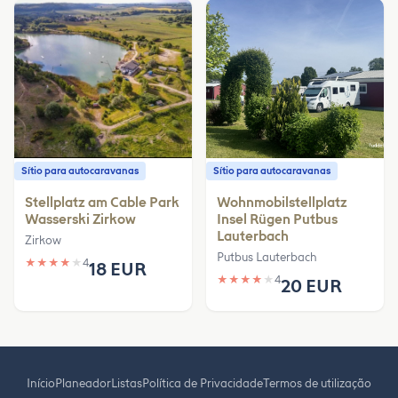
Sítio para autocaravanas
Sítio para autocaravanas
Stellplatz am Cable Park
Wohnmobilstellplatz
Wasserski Zirkow
Insel Rügen Putbus
Lauterbach
Zirkow
Putbus Lauterbach
★
★
★
★
★
4
18 EUR
★
★
★
★
★
4
20 EUR
Início
Planeador
Listas
Política de Privacidade
Termos de utilização