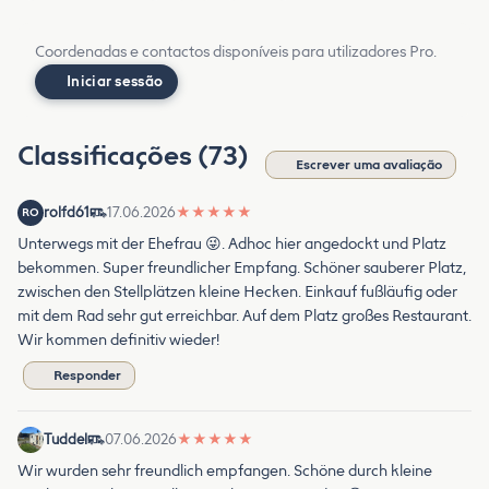
Coordenadas e contactos disponíveis para utilizadores Pro.
Iniciar sessão
Classificações (73)
Escrever uma avaliação
rolfd61
17.06.2026
★
★
★
★
★
RO
Unterwegs mit der Ehefrau 😜. Adhoc hier angedockt und Platz
bekommen. Super freundlicher Empfang. Schöner sauberer Platz,
zwischen den Stellplätzen kleine Hecken. Einkauf fußläufig oder
mit dem Rad sehr gut erreichbar. Auf dem Platz großes Restaurant.
Wir kommen definitiv wieder!
Responder
Tuddel
07.06.2026
★
★
★
★
★
Wir wurden sehr freundlich empfangen. Schöne durch kleine