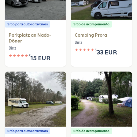
Sítio para autocaravanas
Sítio de acampamento
Parkplatz an Nado-
Camping Prora
Döner
Binz
Binz
★
★
★
★
★
5
33 EUR
★
★
★
★
★
5
15 EUR
Sítio para autocaravanas
Sítio de acampamento