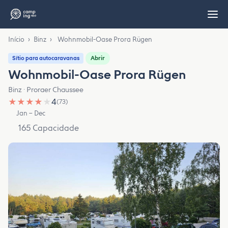
Início
›
Binz
›
Wohnmobil-Oase Prora Rügen
Abrir
Sítio para autocaravanas
Wohnmobil-Oase Prora Rügen
Binz · Proraer Chaussee
★
★
★
★
★
4
(73)
Jan – Dec
165 Capacidade