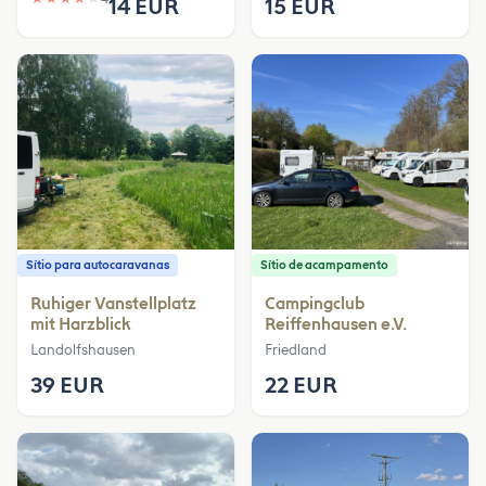
14 EUR
15 EUR
Sítio para autocaravanas
Sítio de acampamento
Ruhiger Vanstellplatz
Campingclub
mit Harzblick
Reiffenhausen e.V.
Landolfshausen
Friedland
39 EUR
22 EUR