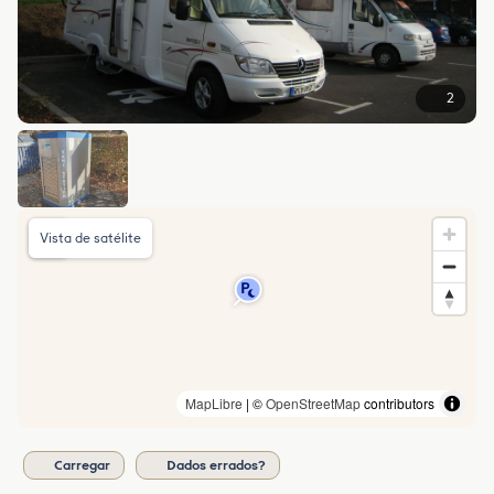
2
Vista de satélite
MapLibre
| ©
OpenStreetMap
contributors
Carregar
Dados errados?