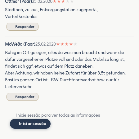
Ottmar (Paar)
25.02.2020
★
★
★
★
★
Stadtnah, zu laut, Entsorgungstation zugeparkt,
Vorteil kostenlos
Responder
MoWeBo (Paar)
25.02.2020
★
★
★
★
★
Ruhig im Ort gelegen, alles da was man braucht und wenn die
dafür vorgesehenen Plätze voll sind oder das Mobil zu lang ist,
findet sich ggf. etwas auf dem Platz daneben.
Aber Achtung, wir haben keine Zufahrt für über 3,5t gefunden.
Fast im ganzen Ort ist LKW Durchfahrtsverbot bzw. nur für
Lieferverkehr.
Responder
Inicie sessão para ver todas as informações
Iniciar sessão