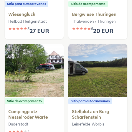
Sítio para autocaravanas
Sítio de acampamento
Wiesenglück
Bergwiese Thüringen
Heilbad Heiligenstadt
Thalwenden / Thüringen
★
★
★
★
★
5
★
★
★
★
★
5
27 EUR
20 EUR
Sítio de acampamento
Sítio para autocaravanas
Campingplatz
Stellplatz an Burg
Nesselröder Warte
Scharfenstein
Duderstadt
Leinefelde-Worbis
★
★
★
★
★
4