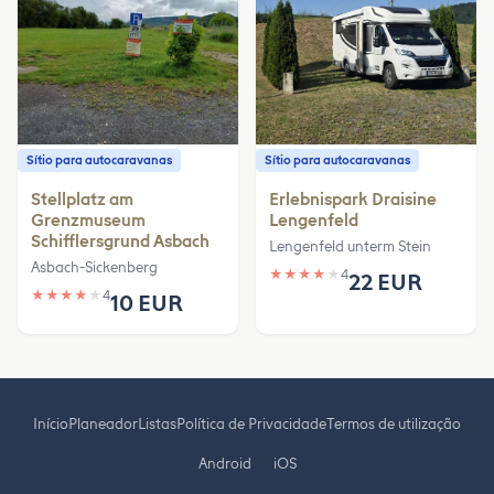
Sítio para autocaravanas
Sítio para autocaravanas
Stellplatz am
Erlebnispark Draisine
Grenzmuseum
Lengenfeld
Schifflersgrund Asbach
Lengenfeld unterm Stein
Asbach-Sickenberg
★
★
★
★
★
4
22 EUR
★
★
★
★
★
4
10 EUR
Início
Planeador
Listas
Política de Privacidade
Termos de utilização
Android
iOS