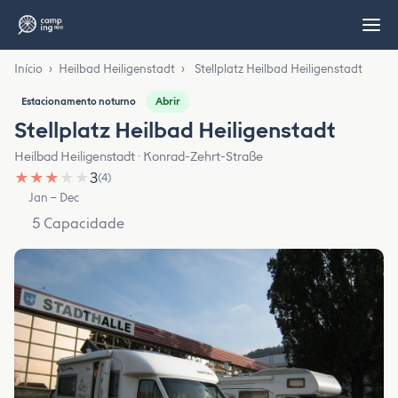
Início
›
Heilbad Heiligenstadt
›
Stellplatz Heilbad Heiligenstadt
Abrir
Estacionamento noturno
Stellplatz Heilbad Heiligenstadt
Heilbad Heiligenstadt · Konrad-Zehrt-Straße
★
★
★
★
★
3
(4)
Jan – Dec
5 Capacidade