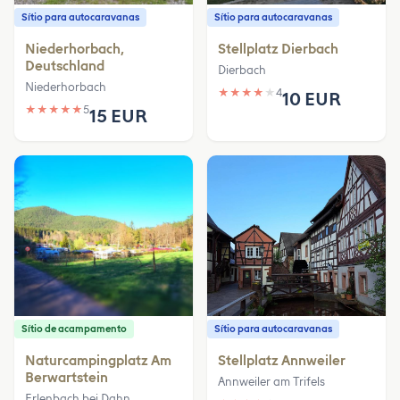
Sítio para autocaravanas
Sítio para autocaravanas
Niederhorbach,
Stellplatz Dierbach
Deutschland
Dierbach
Niederhorbach
★
★
★
★
★
4
10 EUR
★
★
★
★
★
5
15 EUR
Sítio de acampamento
Sítio para autocaravanas
Naturcampingplatz Am
Stellplatz Annweiler
Berwartstein
Annweiler am Trifels
Erlenbach bei Dahn