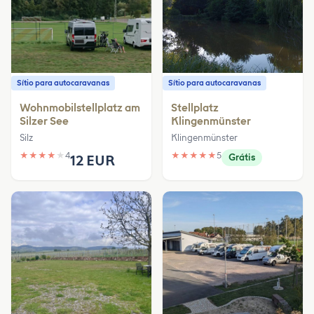
Sítio para autocaravanas
Sítio para autocaravanas
Wohnmobilstellplatz am
Stellplatz
Silzer See
Klingenmünster
Silz
Klingenmünster
★
★
★
★
★
4
★
★
★
★
★
5
12 EUR
Grátis