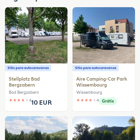
Sítio para autocaravanas
Sítio para autocaravanas
Stellplatz Bad
Aire Camping-Car Park
Bergzabern
Wissembourg
Bad Bergzabern
Wissembourg
★
★
★
★
★
4
★
★
★
★
★
4
10 EUR
Grátis