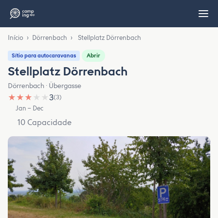
Início
›
Dörrenbach
›
Stellplatz Dörrenbach
Abrir
Sítio para autocaravanas
Stellplatz Dörrenbach
Dörrenbach · Übergasse
★
★
★
★
★
3
(3)
Jan – Dec
10 Capacidade