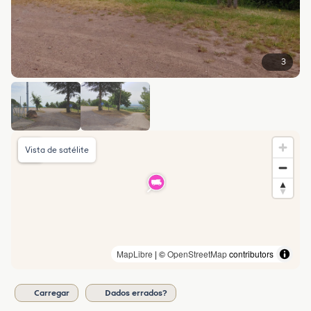
3
Vista de satélite
MapLibre
| ©
OpenStreetMap
contributors
Carregar
Dados errados?