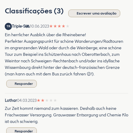
Classificações (3)
Escrever uma avaliação
Triple-S
10.06.2023
★
★
★
★
★
TR
Ein herrlicher Ausblick über die Rheinebene!
Perfekter Ausgangspunkt für schöne Wanderungen/Radtouren
im angrenzenden Wald oder durch die Weinberge; eine schöne
Tour zum Beispiel ins Schützenhaus nach Oberotterbach, zum
Weintor nach Schweigen-Rechtenbach und/oder ins idyllische
Wissembourg direkt hinter der deutsch-französischen Grenze
(man kann auch mit dem Bus zurück fahren 😉!).
Responder
Lothar
04.03.2023
★
★
★
★
★
Zur Zeit kommt niemand zum kassieren. Deshalb auch keine
Frischwasser Versorgung. Grauwasser Entsorgung und Chemie Klo
ist auch schwierig.
Responder