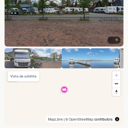
11
Vista de satélite
MapLibre
| ©
OpenStreetMap
contributors