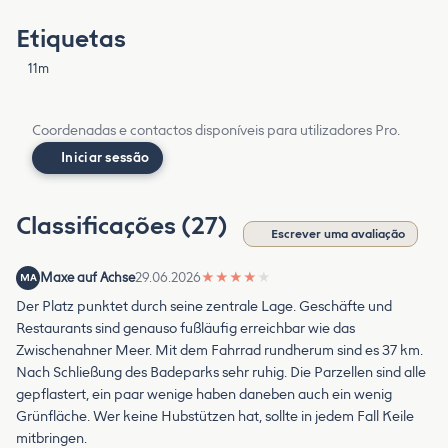
Etiquetas
11m
Coordenadas e contactos disponíveis para utilizadores Pro.
Iniciar sessão
Classificações (27)
Escrever uma avaliação
Maxe auf Achse
29.06.2026
★
★
★
★
★
MA
Der Platz punktet durch seine zentrale Lage. Geschäfte und
Restaurants sind genauso fußläufig erreichbar wie das
Zwischenahner Meer. Mit dem Fahrrad rundherum sind es 37 km.
Nach Schließung des Badeparks sehr ruhig. Die Parzellen sind alle
gepflastert, ein paar wenige haben daneben auch ein wenig
Grünfläche. Wer keine Hubstützen hat, sollte in jedem Fall Keile
mitbringen.