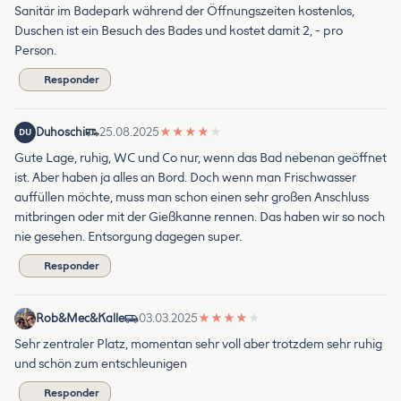
Sanitär im Badepark während der Öffnungszeiten kostenlos,
Duschen ist ein Besuch des Bades und kostet damit 2, - pro
Person.
Responder
Duhoschi
25.08.2025
★
★
★
★
★
DU
Gute Lage, ruhig, WC und Co nur, wenn das Bad nebenan geöffnet
ist. Aber haben ja alles an Bord. Doch wenn man Frischwasser
auffüllen möchte, muss man schon einen sehr großen Anschluss
mitbringen oder mit der Gießkanne rennen. Das haben wir so noch
nie gesehen. Entsorgung dagegen super.
Responder
Rob&Mec&Kalle
03.03.2025
★
★
★
★
★
Sehr zentraler Platz, momentan sehr voll aber trotzdem sehr ruhig
und schön zum entschleunigen
Responder