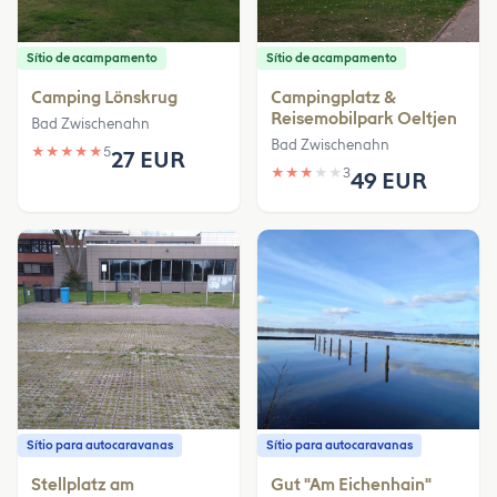
Sítio de acampamento
Sítio de acampamento
Camping Lönskrug
Campingplatz &
Reisemobilpark Oeltjen
Bad Zwischenahn
Bad Zwischenahn
★
★
★
★
★
5
27 EUR
★
★
★
★
★
3
49 EUR
Sítio para autocaravanas
Sítio para autocaravanas
Stellplatz am
Gut "Am Eichenhain"