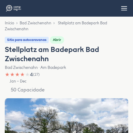
Início
›
Bad Zwischenahn
›
Stellplatz am Badepark Bad
Zwischenahn
Abrir
Sítio para autocaravanas
Stellplatz am Badepark Bad
Zwischenahn
Bad Zwischenahn · Am Badepark
★
★
★
★
★
4
(27)
Jan – Dec
50 Capacidade