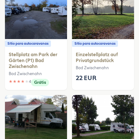
Sítio para autocaravanas
Sítio para autocaravanas
Stellplatz am Park der
Einzelstellplatz auf
Gärten (P1) Bad
Privatgrundstück
Zwischenahn
Bad Zwischenahn
Bad Zwischenahn
22 EUR
★
★
★
★
★
4
Grátis