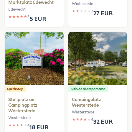
Marktplatz Edewecht
Wiefelstede
Edewecht
★
★
★
★
★
2
27 EUR
★
★
★
★
★
5
5 EUR
QuickStop
Sítio de acampamento
Stellplatz am
Campingplatz
Campingplatz
Westerstede
Westerstede
Westerstede
Westerstede
★
★
★
★
★
4
32 EUR
★
★
★
★
★
4
18 EUR