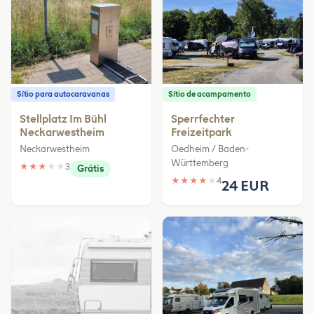
Sítio para autocaravanas
Sítio de acampamento
Stellplatz Im Bühl
Sperrfechter
Neckarwestheim
Freizeitpark
Neckarwestheim
Oedheim / Baden-
Württemberg
★
★
★
★
★
3
Grátis
★
★
★
★
★
4
24 EUR