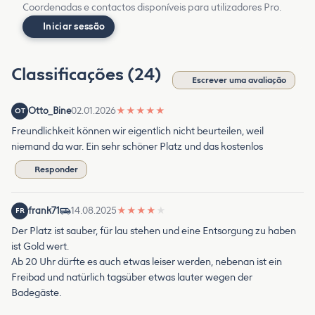
Coordenadas e contactos disponíveis para utilizadores Pro.
Iniciar sessão
Classificações (24)
Escrever uma avaliação
Otto_Bine
02.01.2026
★
★
★
★
★
OT
Freundlichkeit können wir eigentlich nicht beurteilen, weil
niemand da war. Ein sehr schöner Platz und das kostenlos
Responder
frank71
14.08.2025
★
★
★
★
★
FR
Der Platz ist sauber, für lau stehen und eine Entsorgung zu haben
ist Gold wert.
Ab 20 Uhr dürfte es auch etwas leiser werden, nebenan ist ein
Freibad und natürlich tagsüber etwas lauter wegen der
Badegäste.