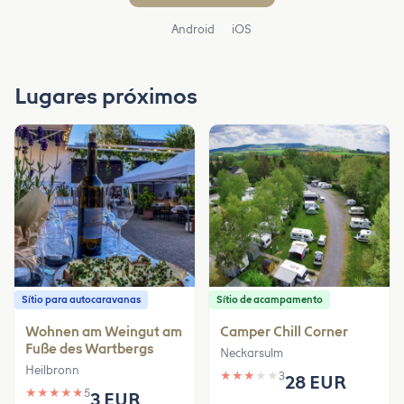
Android
iOS
Lugares próximos
Sítio para autocaravanas
Sítio de acampamento
Wohnen am Weingut am
Camper Chill Corner
Fuße des Wartbergs
Neckarsulm
Heilbronn
★
★
★
★
★
3
28 EUR
★
★
★
★
★
5
3 EUR