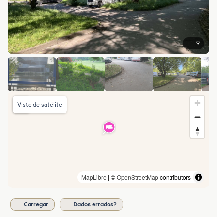
9
Vista de satélite
MapLibre
| ©
OpenStreetMap
contributors
Carregar
Dados errados?