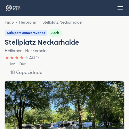
Início
›
Heilbronn
›
Stellplatz Neckarhalde
Abrir
Sítio para autocaravanas
Stellplatz Neckarhalde
Heilbronn · Neckarhalde
★
★
★
★
★
4
(24)
Jan – Dec
18 Capacidade