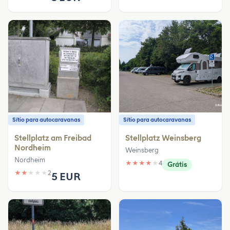
Sítio para autocaravanas
Sítio para autocaravanas
Stellplatz am Freibad
Stellplatz Weinsberg
Nordheim
Weinsberg
Nordheim
★
★
★
★
★
4
Grátis
★
★
★
★
★
2
5 EUR