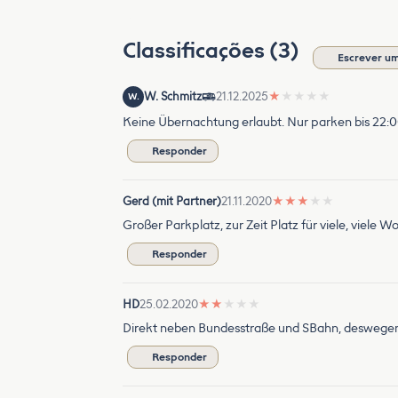
Classificações (3)
Escrever um
W. Schmitz
21.12.2025
★
★
★
★
★
W.
Keine Übernachtung erlaubt. Nur parken bis 22:
Responder
Gerd (mit Partner)
21.11.2020
★
★
★
★
★
Großer Parkplatz, zur Zeit Platz für viele, viele 
Responder
HD
25.02.2020
★
★
★
★
★
Direkt neben Bundesstraße und SBahn, deswegen 
Responder