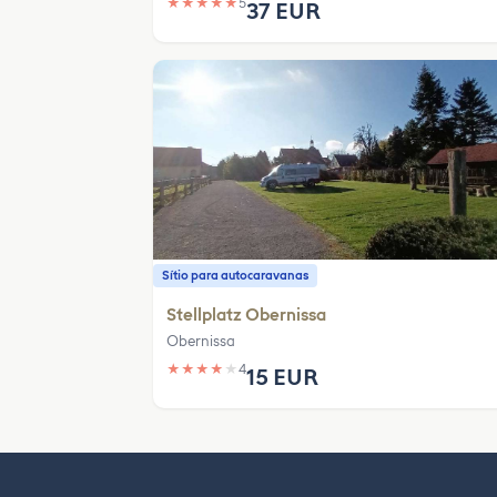
★
★
★
★
★
5
37 EUR
Sítio para autocaravanas
Stellplatz Obernissa
Obernissa
★
★
★
★
★
4
15 EUR