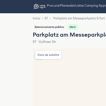
Procurar
Planeador
Listas Camping App
Início
›
EF
›
Parkplatz am Messeparkplatz Erfurt
Abrir
Estacionamento público
Parkplatz am Messeparkpla
EF · Gothaer Str.
Vista de satélite