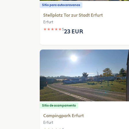
Sítio para autocaravanas
Stellplatz Tor zur Stadt Erfurt
Erfurt
★
★
★
★
★
5
23 EUR
Sítio de acampamento
Campingpark Erfurt
Erfurt