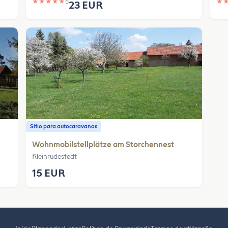
★
★
★
★
★
5
★
23 EUR
Sítio para autocaravanas
Wohnmobilstellplätze am Storchennest
Kleinrudestedt
15 EUR