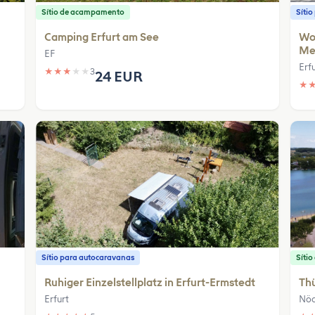
Sítio de acampamento
Síti
Camping Erfurt am See
Wo
Me
EF
Erf
★
★
★
★
★
3
24 EUR
★
Sítio para autocaravanas
Síti
Ruhiger Einzelstellplatz in Erfurt-Ermstedt
Th
Erfurt
Nö