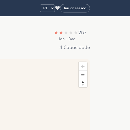
♥
Iniciar sessão
★
★
★
★
★
2
(3)
Jan – Dec
4 Capacidade