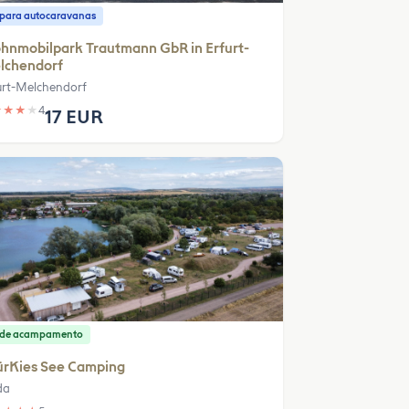
o para autocaravanas
hnmobilpark Trautmann GbR in Erfurt-
lchendorf
urt-Melchendorf
★
★
★
★
4
17 EUR
o de acampamento
ürKies See Camping
da