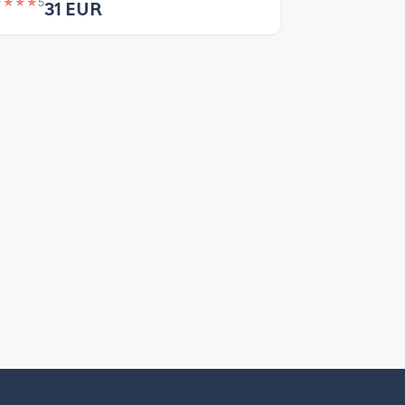
★
★
★
★
5
31 EUR