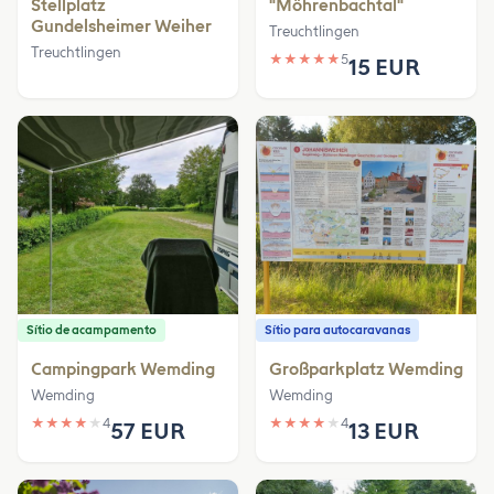
Stellplatz
"Möhrenbachtal"
Gundelsheimer Weiher
Treuchtlingen
Treuchtlingen
★
★
★
★
★
5
15 EUR
Sítio de acampamento
Sítio para autocaravanas
Campingpark Wemding
Großparkplatz Wemding
Wemding
Wemding
★
★
★
★
★
4
★
★
★
★
★
4
57 EUR
13 EUR