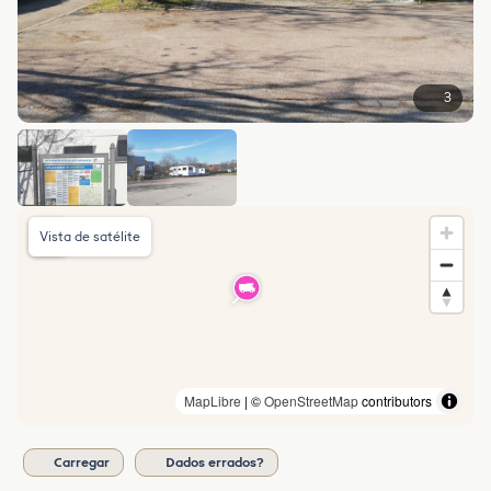
3
Vista de satélite
MapLibre
| ©
OpenStreetMap
contributors
Carregar
Dados errados?