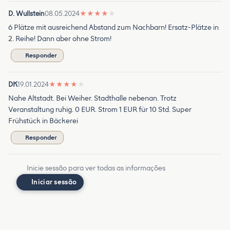
D. Wullstein
08.05.2024
★
★
★
★
★
6 Plätze mit ausreichend Abstand zum Nachbarn! Ersatz-Plätze in
2. Reihe! Dann aber ohne Strom!
Responder
DK
19.01.2024
★
★
★
★
★
Nahe Altstadt. Bei Weiher. Stadthalle nebenan. Trotz
Veranstaltung ruhig. 0 EUR. Strom 1 EUR für 10 Std. Super
Frühstück in Bäckerei
Responder
Inicie sessão para ver todas as informações
Iniciar sessão