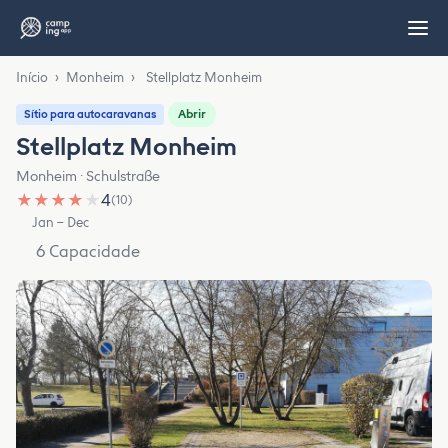
Início
›
Monheim
›
Stellplatz Monheim
Abrir
Sítio para autocaravanas
Stellplatz Monheim
Monheim · Schulstraße
★
★
★
★
★
4
(10)
Jan – Dec
6 Capacidade