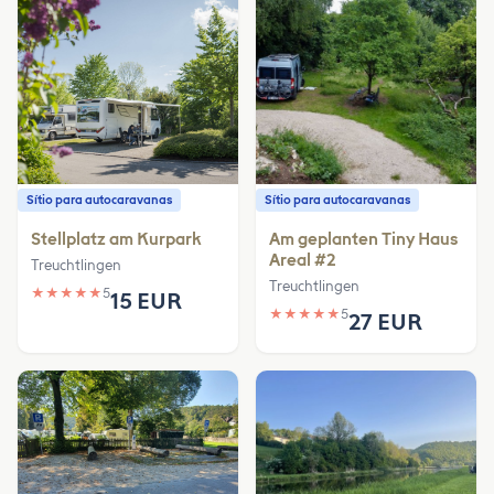
Sítio para autocaravanas
Sítio para autocaravanas
Stellplatz am Kurpark
Am geplanten Tiny Haus
Areal #2
Treuchtlingen
Treuchtlingen
★
★
★
★
★
5
15 EUR
★
★
★
★
★
5
27 EUR