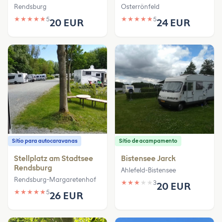
Rendsburg
Osterrönfeld
★
★
★
★
★
5
★
★
★
★
★
5
20 EUR
24 EUR
Sítio para autocaravanas
Sítio de acampamento
Stellplatz am Stadtsee
Bistensee Jarck
Rendsburg
Ahlefeld-Bistensee
Rendsburg-Margaretenhof
★
★
★
★
★
3
20 EUR
★
★
★
★
★
5
26 EUR