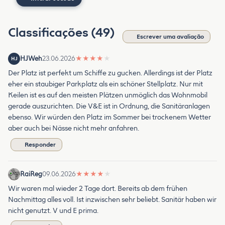
Classificações (49)
Escrever uma avaliação
HJWeh
23.06.2026
★
★
★
★
★
HJ
Der Platz ist perfekt um Schiffe zu gucken. Allerdings ist der Platz
eher ein staubiger Parkplatz als ein schöner Stellplatz. Nur mit
Keilen ist es auf den meisten Plätzen unmöglich das Wohnmobil
gerade auszurichten. Die V&E ist in Ordnung, die Sanitäranlagen
ebenso. Wir würden den Platz im Sommer bei trockenem Wetter
aber auch bei Nässe nicht mehr anfahren.
Responder
RaiReg
09.06.2026
★
★
★
★
★
Wir waren mal wieder 2 Tage dort. Bereits ab dem frühen
Nachmittag alles voll. Ist inzwischen sehr beliebt. Sanitär haben wir
nicht genutzt. V und E prima.