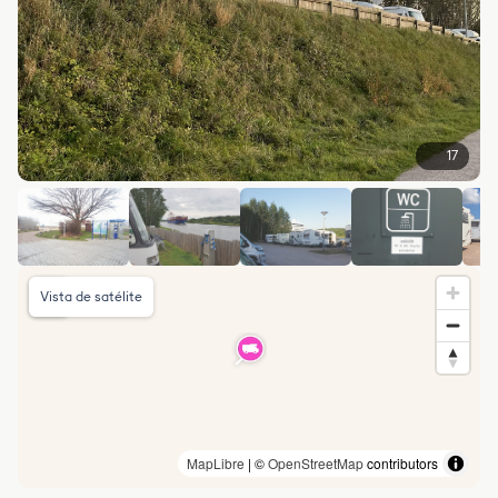
17
Vista de satélite
MapLibre
| ©
OpenStreetMap
contributors