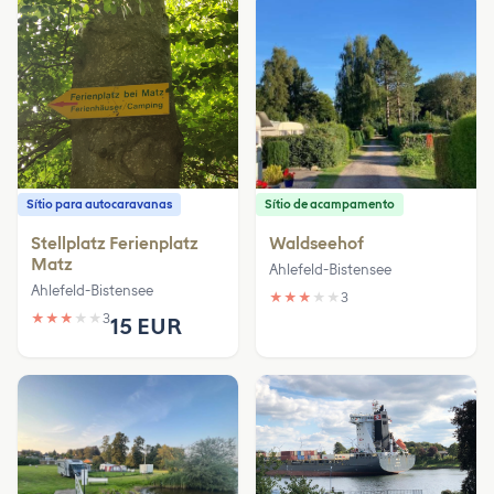
Sítio para autocaravanas
Sítio de acampamento
Stellplatz Ferienplatz
Waldseehof
Matz
Ahlefeld-Bistensee
Ahlefeld-Bistensee
★
★
★
★
★
3
★
★
★
★
★
3
15 EUR