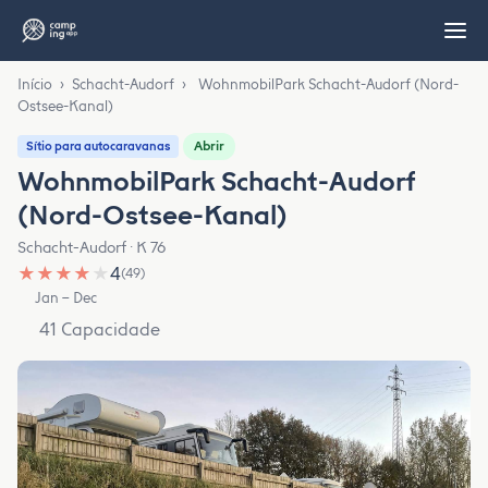
Início
›
Schacht-Audorf
›
WohnmobilPark Schacht-Audorf (Nord-
Ostsee-Kanal)
Abrir
Sítio para autocaravanas
WohnmobilPark Schacht-Audorf
(Nord-Ostsee-Kanal)
Schacht-Audorf · K 76
★
★
★
★
★
4
(49)
Jan – Dec
41 Capacidade