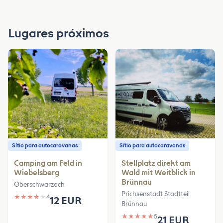
Lugares próximos
Sítio para autocaravanas
Sítio para autocaravanas
Camping am Feld in
Stellplatz direkt am
Wiebelsberg
Wald mit Weitblick in
Brünnau
Oberschwarzach
Prichsenstadt Stadtteil
★
★
★
★
★
4
12 EUR
Brünnau
★
★
★
★
★
5
21 EUR