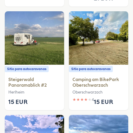
Sítio para autocaravanas
Sítio para autocaravanas
Steigerwald
Camping am BikePark
Panoramablick #2
Oberschwarzach
Herlheim
Oberschwarzach
★
★
★
★
★
4
15 EUR
15 EUR