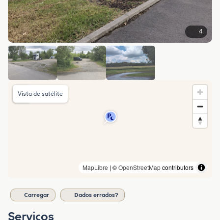
4
Vista de satélite
MapLibre
| ©
OpenStreetMap
contributors
Carregar
Dados errados?
Serviços