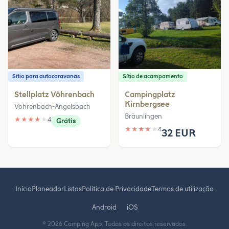
Sítio para autocaravanas
Sítio de acampamento
Stellplatz Vöhrenbach
Campingplatz
Kirnbergsee
Vöhrenbach-Angelsbach
Bräunlingen
★
★
★
★
★
4
Grátis
★
★
★
★
★
4
32 EUR
Início
Planeador
Listas
Política de Privacidade
Termos de utilização
Android
iOS
© 2026 Camping App. Todos os direitos reservados.