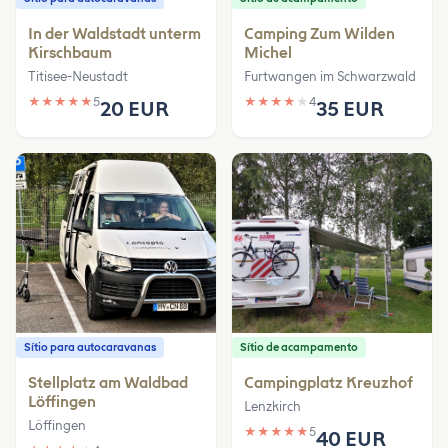
In der Waldstadt unterm
Camping Zum Wilden
Kirschbaum
Michel
Titisee-Neustadt
Furtwangen im Schwarzwald
★
★
★
★
★
5
★
★
★
★
★
4
20 EUR
35 EUR
Sítio para autocaravanas
Sítio de acampamento
Stellplatz am Waldbad
Campingplatz Kreuzhof
Löffingen
Lenzkirch
Löffingen
★
★
★
★
★
5
40 EUR