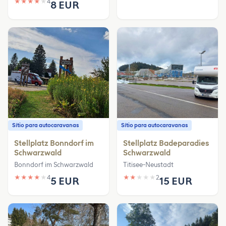
★
★
★
★
★
4
8 EUR
Sítio para autocaravanas
Sítio para autocaravanas
Stellplatz Bonndorf im
Stellplatz Badeparadies
Schwarzwald
Schwarzwald
Bonndorf im Schwarzwald
Titisee-Neustadt
★
★
★
★
★
4
★
★
★
★
★
2
5 EUR
15 EUR