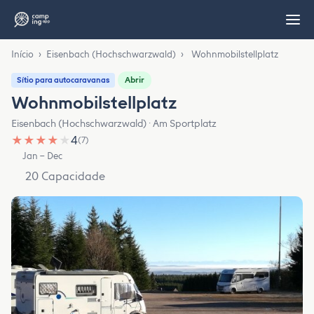
Início
›
Eisenbach (Hochschwarzwald)
›
Wohnmobilstellplatz
Abrir
Sítio para autocaravanas
Wohnmobilstellplatz
Eisenbach (Hochschwarzwald) · Am Sportplatz
★
★
★
★
★
4
(7)
Jan – Dec
20 Capacidade