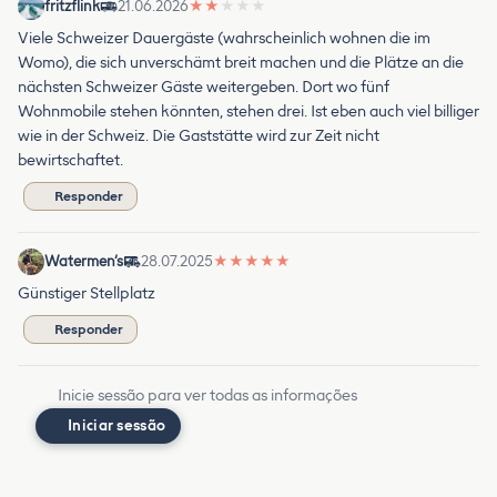
fritzflink
21.06.2026
★
★
★
★
★
Viele Schweizer Dauergäste (wahrscheinlich wohnen die im
Womo), die sich unverschämt breit machen und die Plätze an die
nächsten Schweizer Gäste weitergeben. Dort wo fünf
Wohnmobile stehen könnten, stehen drei. Ist eben auch viel billiger
wie in der Schweiz. Die Gaststätte wird zur Zeit nicht
bewirtschaftet.
Responder
Watermen‘s
28.07.2025
★
★
★
★
★
Günstiger Stellplatz
Responder
Inicie sessão para ver todas as informações
Iniciar sessão