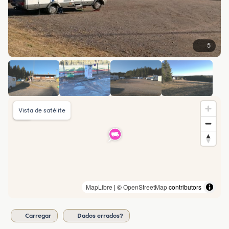
5
Vista de satélite
MapLibre
| ©
OpenStreetMap
contributors
Carregar
Dados errados?