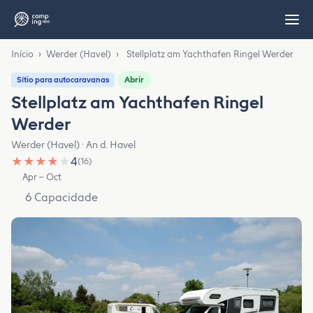
Início
›
Werder (Havel)
›
Stellplatz am Yachthafen Ringel Werder
Abrir
Sítio para autocaravanas
Stellplatz am Yachthafen Ringel
Werder
Werder (Havel) · An d. Havel
★
★
★
★
★
4
(16)
Apr – Oct
6 Capacidade