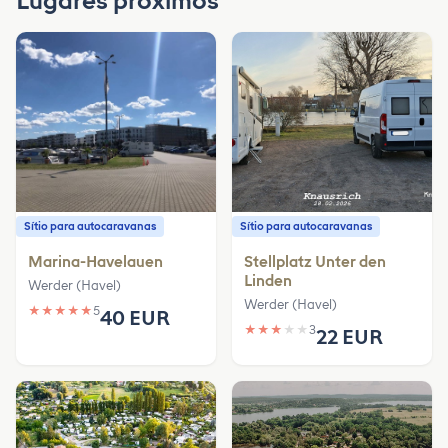
Lugares próximos
Sítio para autocaravanas
Sítio para autocaravanas
Marina-Havelauen
Stellplatz Unter den
Linden
Werder (Havel)
Werder (Havel)
★
★
★
★
★
5
40 EUR
★
★
★
★
★
3
22 EUR