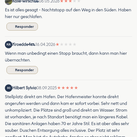
kalle-wirsch
06.05.2026
★
★
★
★
★
Es ist alles gesagt - Nachtstopp auf den Weg in den Süden. Haben
hier nur geschlafen.
Responder
Kroedde4
16.04.2026
★
★
★
★
★
KR
Wenn man unbedingt einen Stopp braucht, dann kann man hier
übernachten.
Responder
Hilbert Sylvia
08.09.2025
★
★
★
★
★
HI
Stellplatz direkt am Hafen. Der Hafenmeister konnte direkt
angerufen werden und dann kam er sofort vorbei. Sehr nett und
unkompliziert. Die Plätze sind groß und direkt am Wasser. Strom
ist vorhanden, je nach Standort benötigt man ein längeres Kabel.
Die sanitären Anlagen haben 70 er Jahre Stil. Es ist aber alles sehr
sauber. Duschen Entsorgung alles inclusive. Der Platz ist sehr