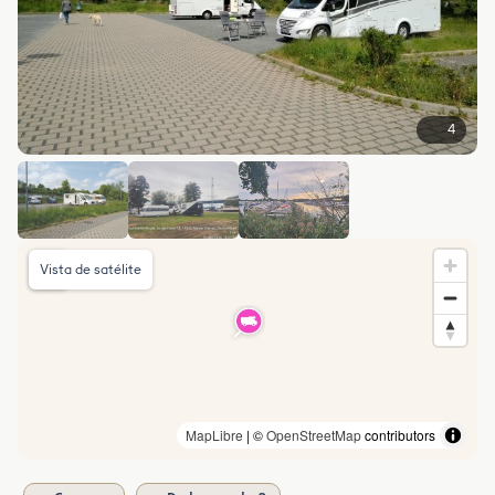
4
Vista de satélite
MapLibre
| ©
OpenStreetMap
contributors