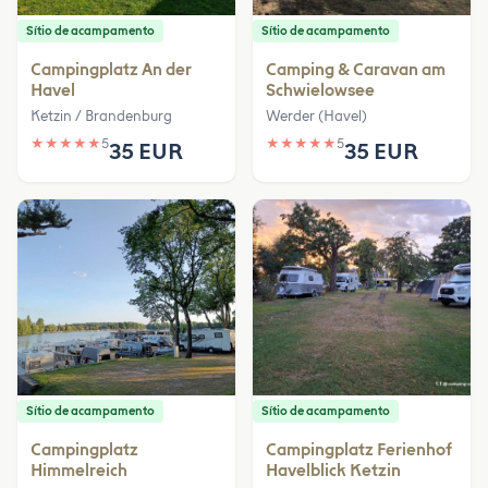
Sítio de acampamento
Sítio de acampamento
Campingplatz An der
Camping & Caravan am
Havel
Schwielowsee
Ketzin / Brandenburg
Werder (Havel)
★
★
★
★
★
5
★
★
★
★
★
5
35 EUR
35 EUR
Sítio de acampamento
Sítio de acampamento
Campingplatz
Campingplatz Ferienhof
Himmelreich
Havelblick Ketzin