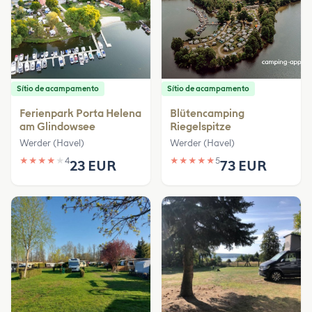
Sítio de acampamento
Sítio de acampamento
Ferienpark Porta Helena
Blütencamping
am Glindowsee
Riegelspitze
Werder (Havel)
Werder (Havel)
★
★
★
★
★
4
★
★
★
★
★
5
23 EUR
73 EUR