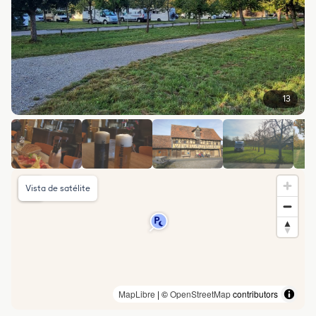
13
Vista de satélite
MapLibre
| ©
OpenStreetMap
contributors