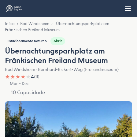
Início
›
Bad Windsheim
›
Übernachtungsparkplatz am
Fränkischen Freiland Museum
Abrir
Estacionamento noturno
Übernachtungsparkplatz am
Fränkischen Freiland Museum
Bad Windsheim · Bernhard-Bickert-Weg (Freilandmuseum)
★
★
★
★
★
4
(11)
Mar – Dec
10 Capacidade