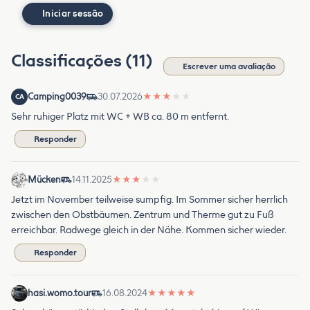
Iniciar sessão
Classificações (11)
Escrever uma avaliação
Camping0039
30.07.2026
★
★
★
★
★
CA
Sehr ruhiger Platz mit WC + WB ca. 80 m entfernt.
Responder
Mücken
14.11.2025
★
★
★
★
★
Jetzt im November teilweise sumpfig. Im Sommer sicher herrlich
zwischen den Obstbäumen. Zentrum und Therme gut zu Fuß
erreichbar. Radwege gleich in der Nähe. Kommen sicher wieder.
Responder
hasi.womo.tour
16.08.2024
★
★
★
★
★