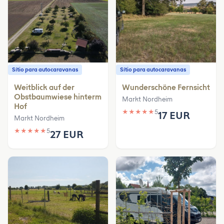
Sítio para autocaravanas
Sítio para autocaravanas
Weitblick auf der
Wunderschöne Fernsicht
Obstbaumwiese hinterm
Markt Nordheim
Hof
★
★
★
★
★
5
17 EUR
Markt Nordheim
★
★
★
★
★
5
27 EUR