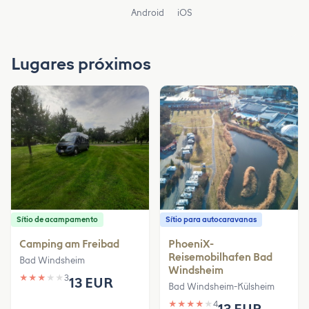
Android
iOS
Lugares próximos
Sítio de acampamento
Sítio para autocaravanas
Camping am Freibad
PhoeniX-
Reisemobilhafen Bad
Bad Windsheim
Windsheim
★
★
★
★
★
3
13 EUR
Bad Windsheim-Külsheim
★
★
★
★
★
4
13 EUR