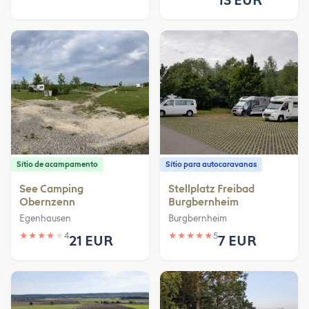
Sítio de acampamento
Sítio para autocaravanas
See Camping
Stellplatz Freibad
Obernzenn
Burgbernheim
Egenhausen
Burgbernheim
★
★
★
★
★
4
★
★
★
★
★
5
21 EUR
7 EUR