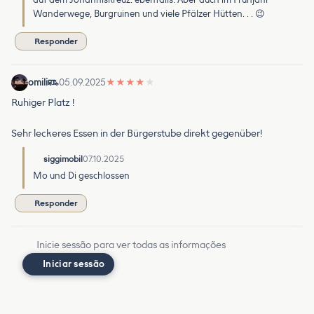
Wanderwege, Burgruinen und viele Pfälzer Hütten. . . 😉
Responder
omili
05.09.2025
★
★
★
★
★
Ruhiger Platz !
Sehr leckeres Essen in der Bürgerstube direkt gegenüber!
siggimobil
07.10.2025
Mo und Di geschlossen
Responder
Inicie sessão para ver todas as informações
Iniciar sessão