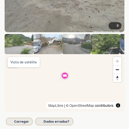
8
Vista de satélite
MapLibre
| ©
OpenStreetMap
contributors
Carregar
Dados errados?