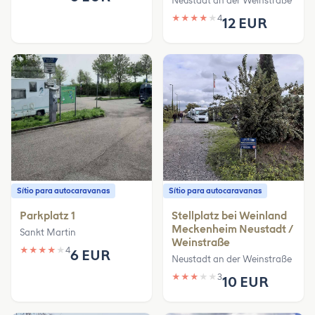
Neustadt an der Weinstraße
★
★
★
★
★
4
12 EUR
Sítio para autocaravanas
Sítio para autocaravanas
Parkplatz 1
Stellplatz bei Weinland
Meckenheim Neustadt /
Sankt Martin
Weinstraße
★
★
★
★
★
4
6 EUR
Neustadt an der Weinstraße
★
★
★
★
★
3
10 EUR