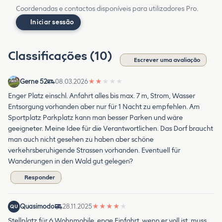
Coordenadas e contactos disponíveis para utilizadores Pro.
Iniciar sessão
Classificações (10)
Escrever uma avaliação
Gerne 52
08.03.2026
★
★
★
★
★
Enger Platz einschl. Anfahrt alles bis max. 7 m, Strom, Wasser
Entsorgung vorhanden aber nur für 1 Nacht zu empfehlen. Am
Sportplatz Parkplatz kann man besser Parken und wäre
geeigneter. Meine Idee für die Verantwortlichen. Das Dorf braucht
man auch nicht gesehen zu haben aber schöne
verkehrsberuhigende Strassen vorhanden. Eventuell für
Wanderungen in den Wald gut gelegen?
Responder
Quasimodo
28.11.2025
★
★
★
★
★
QU
Stellplatz für 6 Wohnmobile, enge Einfahrt, wenn er voll ist, muss