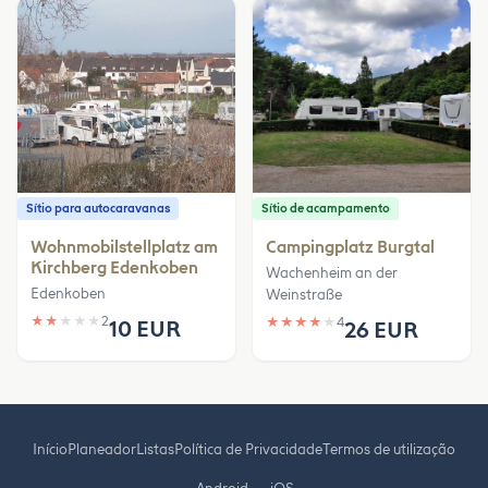
Sítio para autocaravanas
Sítio de acampamento
Wohnmobilstellplatz am
Campingplatz Burgtal
Kirchberg Edenkoben
Wachenheim an der
Edenkoben
Weinstraße
★
★
★
★
★
2
★
★
★
★
★
4
10 EUR
26 EUR
Início
Planeador
Listas
Política de Privacidade
Termos de utilização