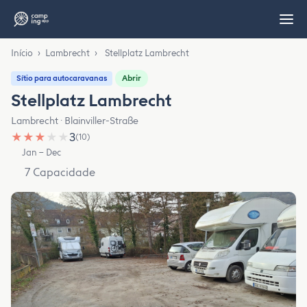
Início
›
Lambrecht
›
Stellplatz Lambrecht
Abrir
Sítio para autocaravanas
Stellplatz Lambrecht
Lambrecht · Blainviller-Straße
★
★
★
★
★
3
(10)
Jan – Dec
7 Capacidade