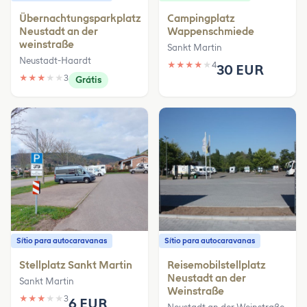
Übernachtungsparkplatz
Campingplatz
Neustadt an der
Wappenschmiede
weinstraße
Sankt Martin
Neustadt-Haardt
★
★
★
★
★
4
30 EUR
★
★
★
★
★
3
Grátis
Sítio para autocaravanas
Sítio para autocaravanas
Stellplatz Sankt Martin
Reisemobilstellplatz
Neustadt an der
Sankt Martin
Weinstraße
★
★
★
★
★
3
6 EUR