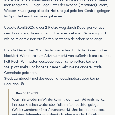
man rangieren. Ruhige Lage unter der Woche (im Winter) Strom,
Wasser, Entsorgung alles da. Hat uns gut gefallen. Central gelegen.
Im Sportlerheim kann man gut essen.
Update April 2025: leider 2 Plätze weg durch Dauerparker aus
dem Landkreis, die es nur zum Abstellen nehmen. So wenig Luft
wie beim dem einen auf Reifen ist stehen sie schon sehr lange.
Update Dezember 2025: leider weiterhin durch die Dauerparker
blockiert. Wer extra zum Adventsmarkt von außerhalb anreist , hat
halt Pech. Wir hatten deswegen auch schon öfters keinen
Stellplatz mehr und haben unserer Geld in eine andere Stadt/
Gemeinde gefahren.
Stadt Lambrecht mal deswegen angeschrieben, aber keine
Reaktion. 😞
Rena
10.12.2023
Wenn ihr wieder im Winter kommt, dann zum Adventsmarkt.
Ein paar kmchen weiter ebenfalls im Kohlbachtal gelegen
(Wald) wunderschöner Adventsmarkt. Und last but not least,
auf dem Johanniskreuz. ebenfalls. Aber auch im Frühjahr