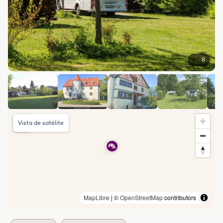
8
Vista de satélite
MapLibre
| ©
OpenStreetMap
contributors