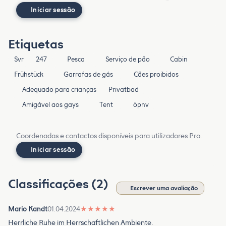
Iniciar sessão
Etiquetas
Svr
247
Pesca
Serviço de pão
Cabin
Frühstück
Garrafas de gás
Cães proibidos
Adequado para crianças
Privatbad
Amigável aos gays
Tent
öpnv
Coordenadas e contactos disponíveis para utilizadores Pro.
Iniciar sessão
Classificações (2)
Escrever uma avaliação
Mario Kandt
01.04.2024
★
★
★
★
★
Herrliche Ruhe im Herrschaftlichen Ambiente.