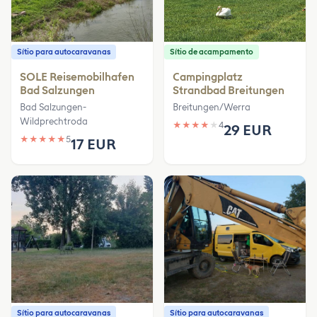
Sítio para autocaravanas
Sítio de acampamento
SOLE Reisemobilhafen
Campingplatz
Bad Salzungen
Strandbad Breitungen
Bad Salzungen-
Breitungen/Werra
Wildprechtroda
★
★
★
★
★
4
29 EUR
★
★
★
★
★
5
17 EUR
Sítio para autocaravanas
Sítio para autocaravanas