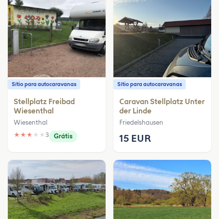
Sítio para autocaravanas
Sítio para autocaravanas
Stellplatz Freibad
Caravan Stellplatz Unter
Wiesenthal
der Linde
Wiesenthal
Friedelshausen
★
★
★
★
★
3
Grátis
15 EUR