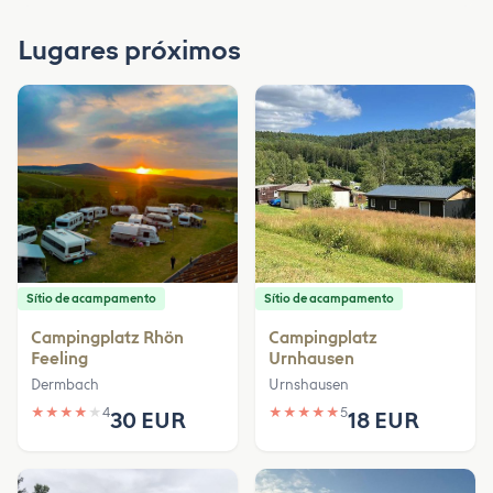
Lugares próximos
Sítio de acampamento
Sítio de acampamento
Campingplatz Rhön
Campingplatz
Feeling
Urnhausen
Dermbach
Urnshausen
★
★
★
★
★
4
★
★
★
★
★
5
30 EUR
18 EUR