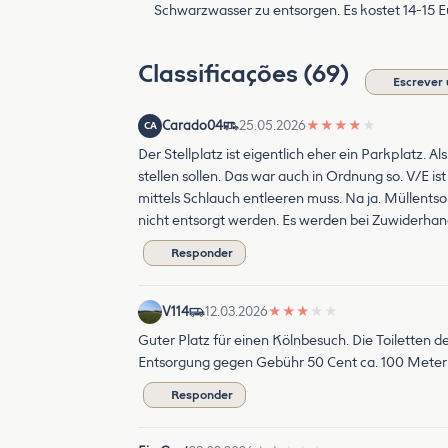
Schwarzwasser zu entsorgen. Es kostet 14-15 E
Classificações (69)
Escrever 
Carado04
25.05.2026
★
★
★
★
★
CA
Der Stellplatz ist eigentlich eher ein Parkplatz. 
stellen sollen. Das war auch in Ordnung so. V/E is
mittels Schlauch entleeren muss. Na ja. Müllentso
nicht entsorgt werden. Es werden bei Zuwiderhand
Responder
V114
12.03.2026
★
★
★
★
★
Guter Platz für einen Kölnbesuch. Die Toiletten
Entsorgung gegen Gebühr 50 Cent ca. 100 Meter 
Responder