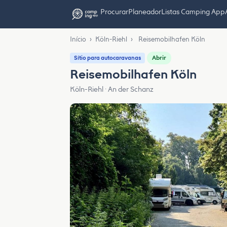
Procurar
Planeador
Listas Camping App
Início
›
Köln-Riehl
›
Reisemobilhafen Köln
Abrir
Sítio para autocaravanas
Reisemobilhafen Köln
Köln-Riehl · An der Schanz