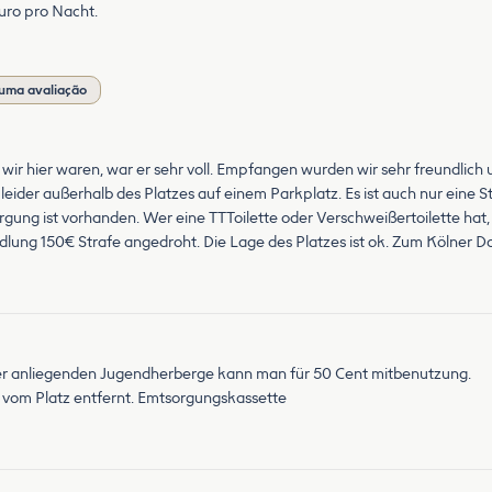
uro pro Nacht.
uma avaliação
Als wir hier waren, war er sehr voll. Empfangen wurden wir sehr freundlic
t leider außerhalb des Platzes auf einem Parkplatz. Es ist auch nur eine
rgung ist vorhanden. Wer eine TTToilette oder Verschweißertoilette hat, 
lung 150€ Strafe angedroht. Die Lage des Platzes ist ok. Zum Kölner Do
 der anliegenden Jugendherberge kann man für 50 Cent mitbenutzung.
vom Platz entfernt. Emtsorgungskassette