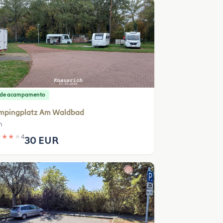
o de acampamento
mpingplatz Am Waldbad
n
★
★
★
★
4
30 EUR