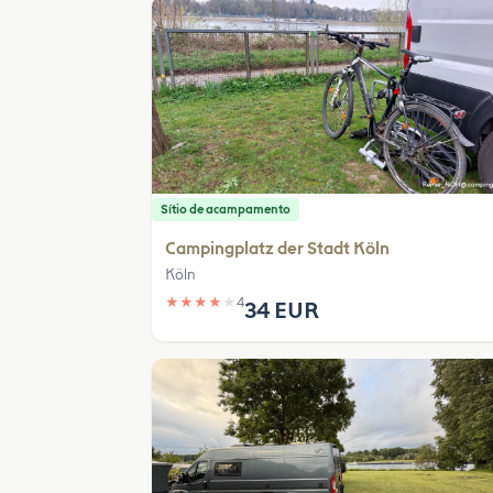
Sítio de acampamento
Campingplatz der Stadt Köln
Köln
★
★
★
★
★
4
34 EUR