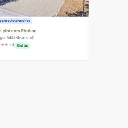
o para autocaravanas
llplatz am Stadion
genfeld (Rheinland)
★
★
★
★
4
Grátis