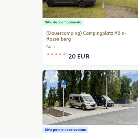
Sítio de acampamento
(Dauercamping) Campingplatz Köln-
Kasselberg
Köln
★
★
★
★
★
5
20 EUR
Sítio para autocaravanas