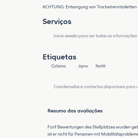
ACHTUNG: Entsorgung von Trocketrenntoiletten u
Serviços
Inicie sessão para ver todas as informações
Etiquetas
Ciclismo
öpnv
Nottt
Coordenadas e contactos disponíveis para ut
Resumo das avaliações
Fünf Bewertungen des Stellplatzes wurden geteil
ist er nicht für Personen mit Mobilitätsproble