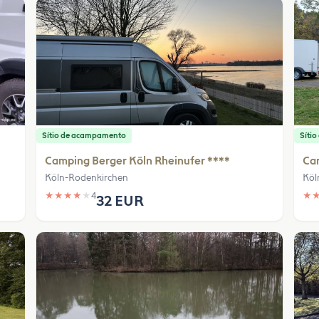
Sítio de acampamento
Síti
Camping Berger Köln Rheinufer ****
Ca
Köln-Rodenkirchen
Köl
★
★
★
★
★
4
★
32 EUR