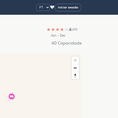
♥
Iniciar sessão
★
★
★
★
★
4
(69)
Jan – Dec
60 Capacidade