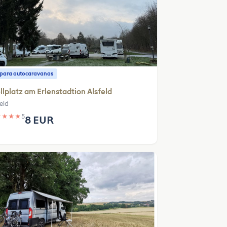
o para autocaravanas
llplatz am Erlenstadtion Alsfeld
eld
★
★
★
★
5
8 EUR