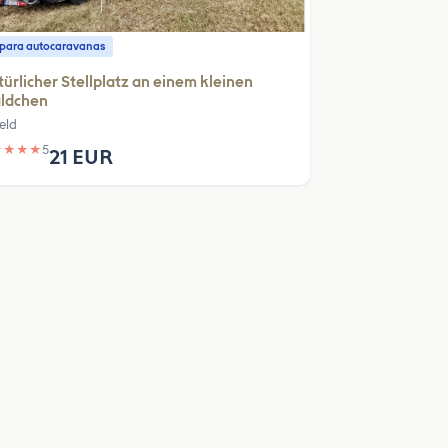
o para autocaravanas
ürlicher Stellplatz an einem kleinen
ldchen
eld
★
★
★
★
5
21 EUR