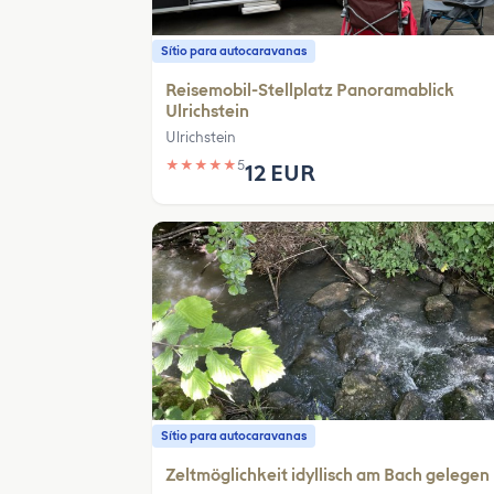
Sítio para autocaravanas
Reisemobil-Stellplatz Panoramablick
Ulrichstein
Ulrichstein
★
★
★
★
★
5
12 EUR
Sítio para autocaravanas
Zeltmöglichkeit idyllisch am Bach gelegen