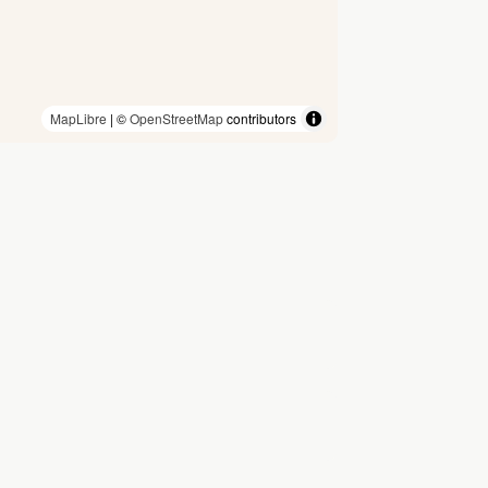
MapLibre
| ©
OpenStreetMap
contributors