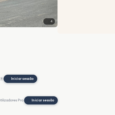
4
Iniciar sessão
?
ilizadores Pro.
Iniciar sessão