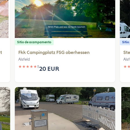
Sítio de acampamento
Síti
t
Fkk Campingplatz FSG oberhessen
Ste
Alsfeld
Alsf
★
★
★
★
★
5
★
20 EUR