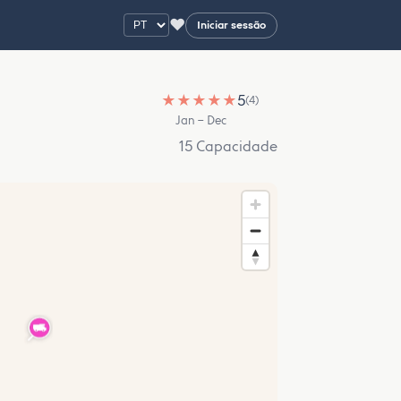
♥
Iniciar sessão
★
★
★
★
★
5
(4)
Jan – Dec
15 Capacidade