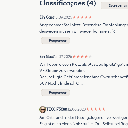
Classificações (4)
Escrever um
Ein Gast
15.09.2025
★
★
★
★
★
Angenehmer Stellplatz. Besondere Empfehlungen d
deswegen müssen wir wieder kommen :-))
Responder
Ein Gast
15.09.2025
★
★
★
★
★
Wir haben diesen Platz als „Ausweichplatz“ gefund
VE Station zu verwenden.
Der „befugte Gebühreneinnehmer“ war sehr nett!
5€ / Nacht finde ich Ok.
Responder
TECCI758
12.06.2023
★
★
★
★
★
Am Ortsrand, in der Natur gelegener, vollwertiger
Es gibt auch einen Nahkauf im Ort. Selbst bei Reg