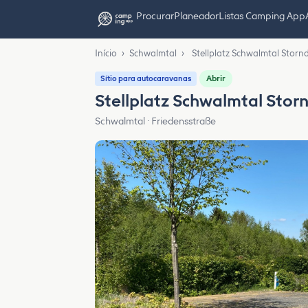
Procurar
Planeador
Listas Camping App
Início
›
Schwalmtal
›
Stellplatz Schwalmtal Storn
Abrir
Sítio para autocaravanas
Stellplatz Schwalmtal Stor
Schwalmtal · Friedensstraße