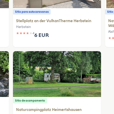
Sítio para autocaravanas
Síti
Stellplatz an der VulkanTherme Herbstein
Nat
Wä
Herbstein
Alsf
★
★
★
★
★
4
6 EUR
★
Sítio de acampamento
Naturcampingplatz Heimertshausen