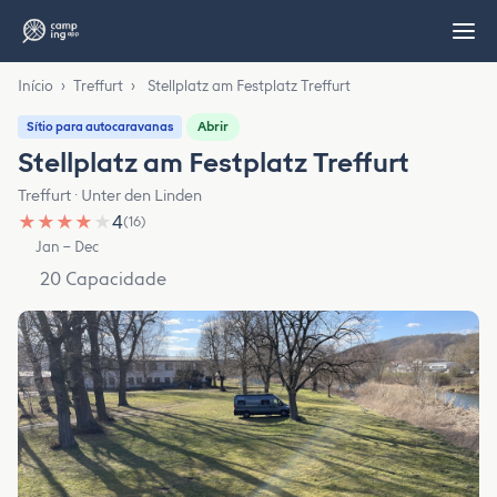
Início
›
Treffurt
›
Stellplatz am Festplatz Treffurt
Abrir
Sítio para autocaravanas
Stellplatz am Festplatz Treffurt
Treffurt · Unter den Linden
★
★
★
★
★
4
(16)
Jan – Dec
20 Capacidade