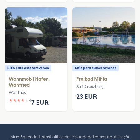
Sítio para autocaravanas
Sítio para autocaravanas
Wohnmobil Hafen
Freibad Mihla
Wanfried
Amt Creuzburg
Wanfried
23 EUR
★
★
★
★
★
4
7 EUR
Início
Planeador
Listas
Política de Privacidade
Termos de utilização