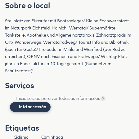
Sobre o local
Stellplatz am Flussufer mit Bootsanleger/ Kleine Fachwerkstadt
im Naturpark Eichsfeld-Hainich- Werratal/ Supermärkte,
Tankstelle, Apotheke und Allgemeinarztpraxis, Zahnarztpraxis im
Ort/ Wanderwege, Werratalradweg/ Tourist Info und Bibliothek
(auch für Gäste)/ Freibäder in Mihla und Wanfried (per Rad zu
erreichen), ÖPNV nach Eisenach und Eschwege/ Wichtig: Platz
jährlich Ende Juli für ca. 10 Tage gesperrt (Rummel zum
Schützenfest)!
Serviços
Inicie sessão para ver todas as informações
?
Iniciar sessão
Etiquetas
Ciclismo
Caminhada