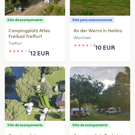
Sítio de acampamento
Sítio para autocaravanas
Campingplatz Altes
An der Werra in Heldra
Freibad Treffurt
Wanfried
Treffurt
★
★
★
★
★
4
10 EUR
★
★
★
★
★
4
12 EUR
Sítio de acampamento
Sítio de acampamento