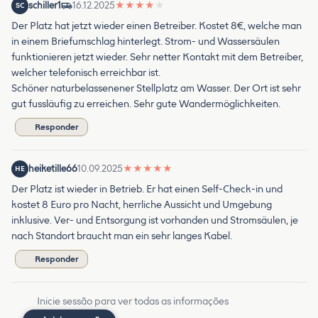
schiller1
16.12.2025
★
★
★
★
★
SC
Der Platz hat jetzt wieder einen Betreiber. Kostet 8€, welche man
in einem Briefumschlag hinterlegt. Strom- und Wassersäulen
funktionieren jetzt wieder. Sehr netter Kontakt mit dem Betreiber,
welcher telefonisch erreichbar ist.
Schöner naturbelassenener Stellplatz am Wasser. Der Ort ist sehr
gut fussläufig zu erreichen. Sehr gute Wandermöglichkeiten.
Responder
heiketille66
10.09.2025
★
★
★
★
★
HE
Der Platz ist wieder in Betrieb. Er hat einen Self-Check-in und
kostet 8 Euro pro Nacht, herrliche Aussicht und Umgebung
inklusive. Ver- und Entsorgung ist vorhanden und Stromsäulen, je
nach Standort braucht man ein sehr langes Kabel.
Responder
Inicie sessão para ver todas as informações