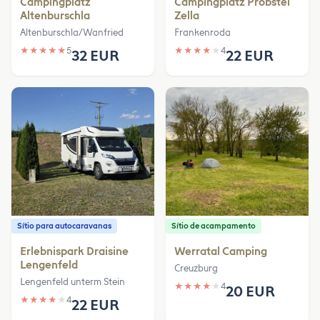
Campingplatz
Campingplatz Probstei
Altenburschla
Zella
Altenburschla/Wanfried
Frankenroda
★
★
★
★
★
5
★
★
★
★
★
4
32 EUR
22 EUR
Sítio para autocaravanas
Sítio de acampamento
Erlebnispark Draisine
Werratal Camping
Lengenfeld
Creuzburg
Lengenfeld unterm Stein
★
★
★
★
★
4
20 EUR
★
★
★
★
★
4
22 EUR