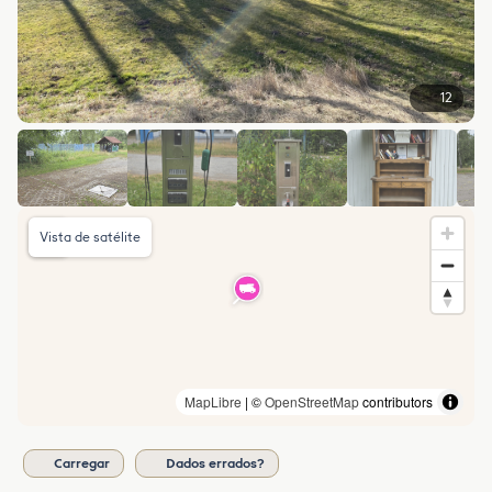
12
Vista de satélite
MapLibre
| ©
OpenStreetMap
contributors
Carregar
Dados errados?