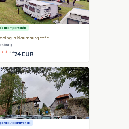
o de acampamento
mping in Naumburg ****
umburg
★
★
★
★
4
24 EUR
o para autocaravanas