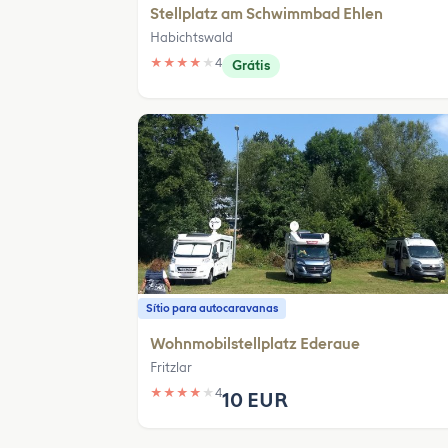
Stellplatz am Schwimmbad Ehlen
Habichtswald
★
★
★
★
★
4
Grátis
Sítio para autocaravanas
Wohnmobilstellplatz Ederaue
Fritzlar
★
★
★
★
★
4
10 EUR