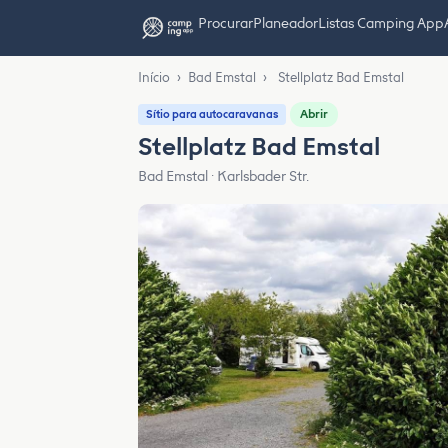
Procurar
Planeador
Listas Camping App
Início
›
Bad Emstal
›
Stellplatz Bad Emstal
Abrir
Sítio para autocaravanas
Stellplatz Bad Emstal
Bad Emstal · Karlsbader Str.