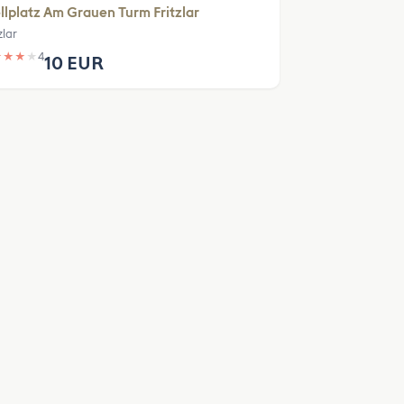
llplatz Am Grauen Turm Fritzlar
zlar
★
★
★
★
4
10 EUR