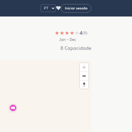
♥
Iniciar sessão
★
★
★
★
★
4
(5)
Jan – Dec
8 Capacidade