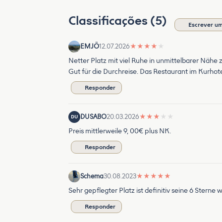
Classificações (5)
Escrever um
EMJÖ
12.07.2026
★
★
★
★
★
Netter Platz mit viel Ruhe in unmittelbarer Nähe 
Gut für die Durchreise. Das Restaurant im Kurhotel
Responder
DUSABO
20.03.2026
★
★
★
★
★
DU
Preis mittlerweile 9, 00€ plus NK.
Responder
Schema
30.08.2023
★
★
★
★
★
Sehr gepflegter Platz ist definitiv seine 6 Sterne 
Responder