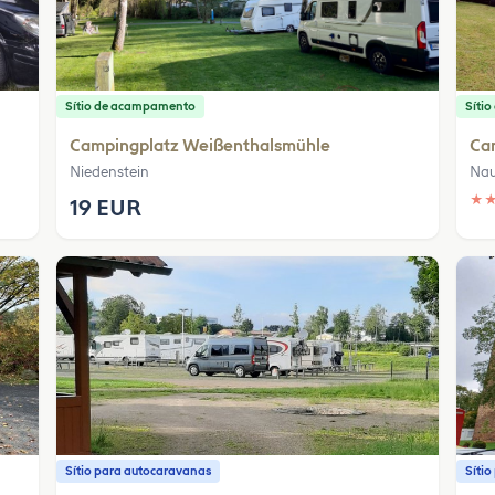
Sítio de acampamento
Síti
Campingplatz Weißenthalsmühle
Ca
Niedenstein
Na
★
19 EUR
Sítio para autocaravanas
Síti