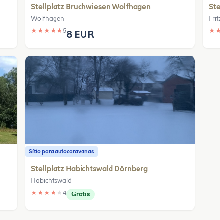
Stellplatz Bruchwiesen Wolfhagen
Ste
Wolfhagen
Frit
★
★
★
★
★
5
★
8 EUR
Sítio para autocaravanas
Stellplatz Habichtswald Dörnberg
Habichtswald
★
★
★
★
★
4
Grátis