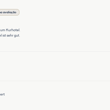
a avaliação
zum Kurhotel.
 ist sehr gut.
wert