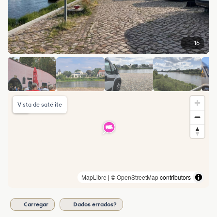
16
Vista de satélite
MapLibre
| ©
OpenStreetMap
contributors
Carregar
Dados errados?