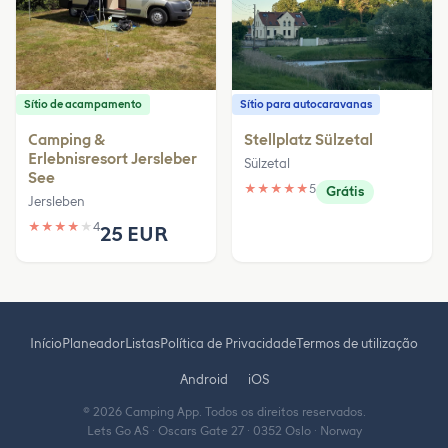
Sítio de acampamento
Sítio para autocaravanas
Camping &
Stellplatz Sülzetal
Erlebnisresort Jersleber
Sülzetal
See
★
★
★
★
★
5
Grátis
Jersleben
★
★
★
★
★
4
25 EUR
Início
Planeador
Listas
Política de Privacidade
Termos de utilização
Android
iOS
© 2026 Camping App. Todos os direitos reservados.
Lets Go AS · Oscars Gate 27 · 0352 Oslo · Norway