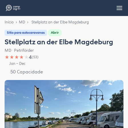
Início
›
MD
›
Stellplatz an der Elbe Magdeburg
Abrir
Sítio para autocaravanas
Stellplatz an der Elbe Magdeburg
MD · Petriförder
★
★
★
★
★
4
(53)
Jan – Dec
50 Capacidade