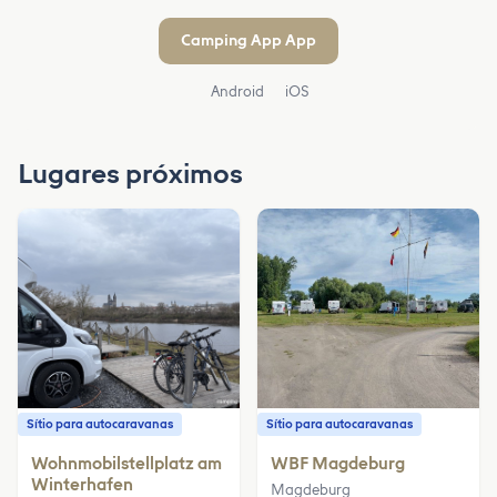
Camping App App
Android
iOS
Lugares próximos
Sítio para autocaravanas
Sítio para autocaravanas
Wohnmobilstellplatz am
WBF Magdeburg
Winterhafen
Magdeburg