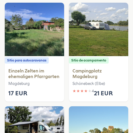
Sítio para autocaravanas
Sítio de acampamento
Einzeln Zelten im
Campingplatz
ehemaligen Pfarrgarten
Magdeburg
Magdeburg
Schönebeck (Elbe)
★
★
★
★
★
4
17 EUR
21 EUR