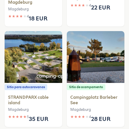
Magdeburg
★
★
★
★
★
4
22 EUR
Magdeburg
★
★
★
★
★
4
18 EUR
Sítio para autocaravanas
Sítio de acampamento
STRANDPARX cable
Campingplatz Barleber
island
See
Magdeburg
Magdeburg
★
★
★
★
★
5
★
★
★
★
★
4
35 EUR
28 EUR