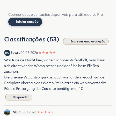
Coordenadas e contactos disponíveis para utilizadores Pro.
Iniciar sessão
Classificações (53)
Escrever uma avaliação
Bowra
05.08.2026
★
★
★
★
★
BO
War für eine Nacht hier, war ein schöner Aufenthalt, man kann
sich direkt vor das Womo setzen und der Elbe beim Fließen
zusehen.
Die Chemie WC Entsorgung ist auch vorhanden, jedoch auf dem
Parkplatz oberhalb des Womo Stellplatzes ein wenig versteckt.
Für die Entsorgung der Cassette benötigt man 1€
Responder
EMJÖ
18.07.2026
★
★
★
★
★