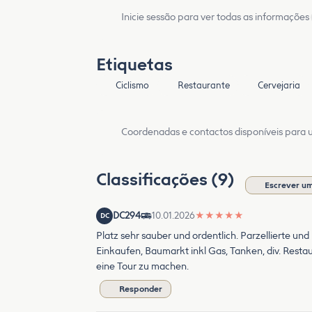
Inicie sessão para ver todas as informações
Etiquetas
Ciclismo
Restaurante
Cervejaria
Coordenadas e contactos disponíveis para ut
Classificações (9)
Escrever um
DC294
10.01.2026
★
★
★
★
★
DC
Platz sehr sauber und ordentlich. Parzellierte und
Einkaufen, Baumarkt inkl Gas, Tanken, div. Resta
eine Tour zu machen.
Responder