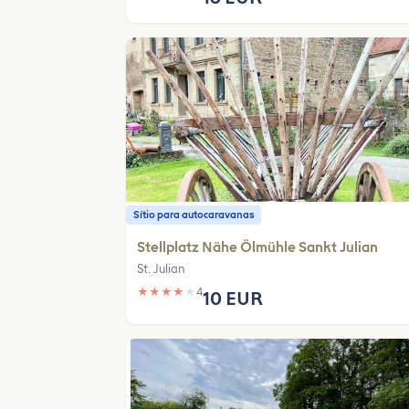
Sítio para autocaravanas
Stellplatz Nähe Ölmühle Sankt Julian
St. Julian
★
★
★
★
★
4
10 EUR