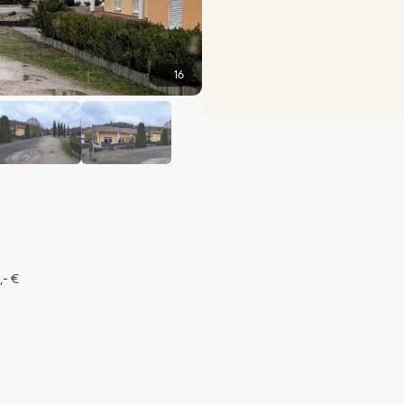
16
+10
- €