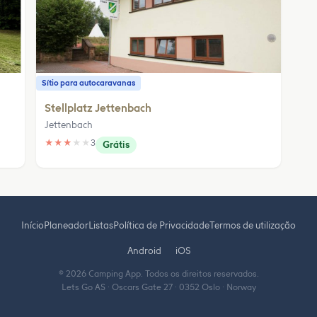
Sítio para autocaravanas
Stellplatz Jettenbach
Jettenbach
★
★
★
★
★
3
Grátis
Início
Planeador
Listas
Política de Privacidade
Termos de utilização
Android
iOS
© 2026 Camping App. Todos os direitos reservados.
Lets Go AS · Oscars Gate 27 · 0352 Oslo · Norway