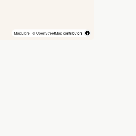
MapLibre
| ©
OpenStreetMap
contributors