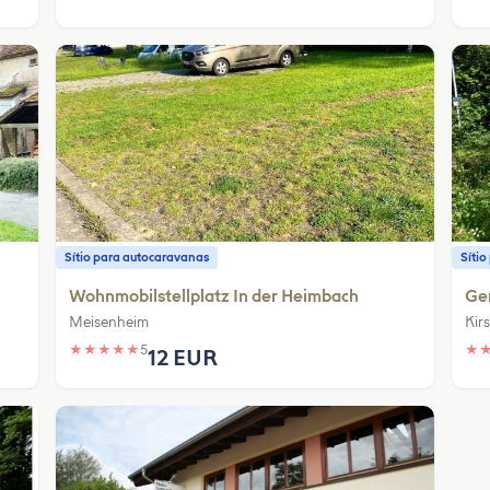
Sítio para autocaravanas
Síti
Wohnmobilstellplatz In der Heimbach
Ge
Meisenheim
Kir
★
★
★
★
★
5
★
12 EUR