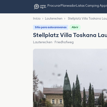
Procurar
Planeador
Listas Camping App
Início
›
Lauterecken
›
Stellplatz Villa Toskana La
Abrir
Sítio para autocaravanas
Stellplatz Villa Toskana La
Lauterecken · Friedhofweg