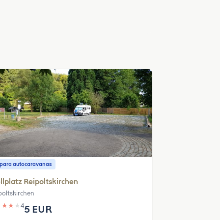
o para autocaravanas
llplatz Reipoltskirchen
poltskirchen
★
★
★
★
4
5 EUR