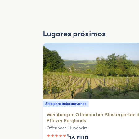
Lugares próximos
Sítio para autocaravanas
Weinberg im Offenbacher Klostergarten 
Pfälzer Berglands
Offenbach-Hundheim
★
★
★
★
★
5
16 EUR