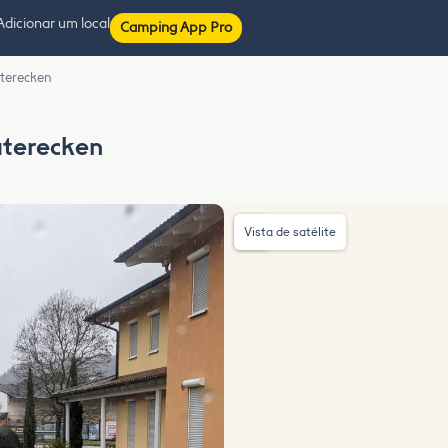
Adicionar um local
Camping App Pro
uterecken
uterecken
Vista de satélite