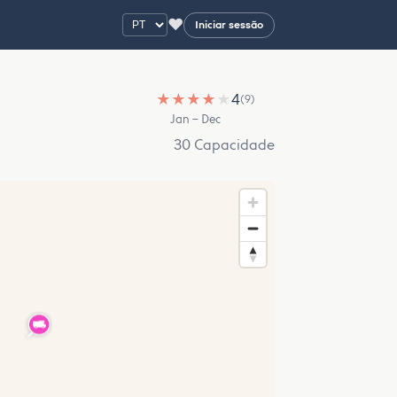
♥
Iniciar sessão
★
★
★
★
★
4
(9)
Jan – Dec
30 Capacidade