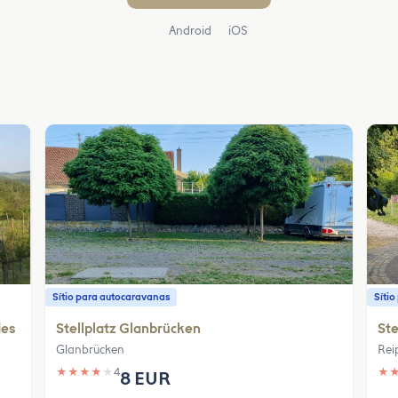
Android
iOS
Sítio para autocaravanas
Síti
des
Stellplatz Glanbrücken
Ste
Glanbrücken
Rei
★
★
★
★
★
4
★
8 EUR