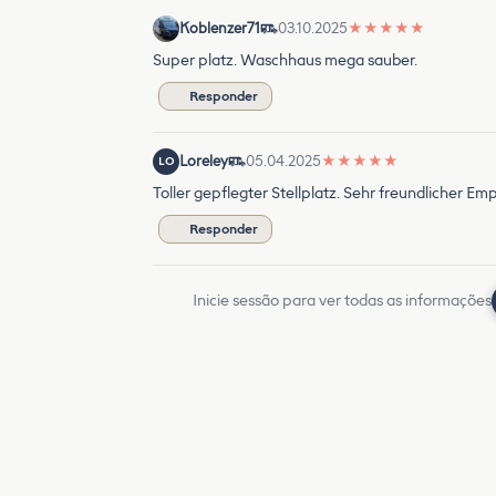
Koblenzer71
03.10.2025
★
★
★
★
★
Super platz. Waschhaus mega sauber.
Responder
Loreley
05.04.2025
★
★
★
★
★
LO
Toller gepflegter Stellplatz. Sehr freundlicher
Responder
Inicie sessão para ver todas as informações