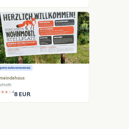
o para autocaravanas
meindehaus
schroth
★
★
★
★
4
8 EUR