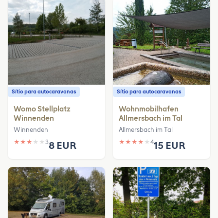
Sítio para autocaravanas
Sítio para autocaravanas
Womo Stellplatz
Wohnmobilhafen
Winnenden
Allmersbach im Tal
Winnenden
Allmersbach im Tal
★
★
★
★
★
3
★
★
★
★
★
4
8 EUR
15 EUR