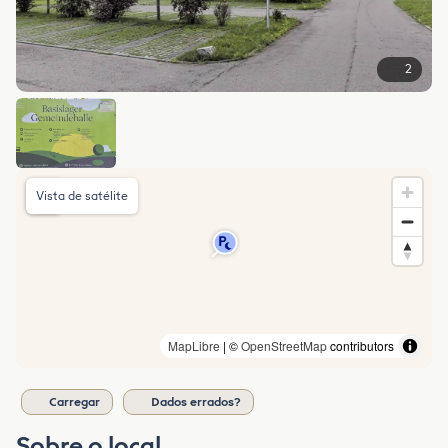
2
Vista de satélite
MapLibre
| ©
OpenStreetMap
contributors
Carregar
Dados errados?
Sobre o local