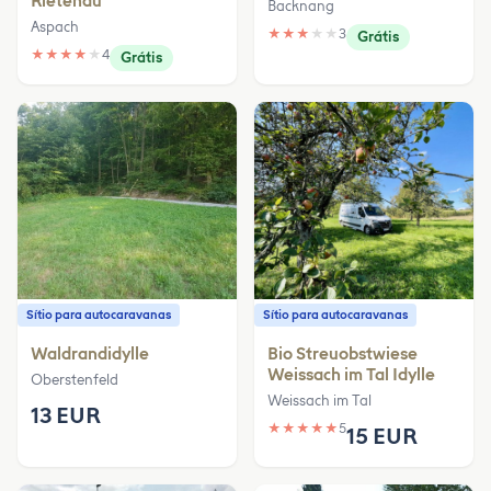
Rietenau
Backnang
Aspach
★
★
★
★
★
3
Grátis
★
★
★
★
★
4
Grátis
Sítio para autocaravanas
Sítio para autocaravanas
Waldrandidylle
Bio Streuobstwiese
Weissach im Tal Idylle
Oberstenfeld
Weissach im Tal
13 EUR
★
★
★
★
★
5
15 EUR