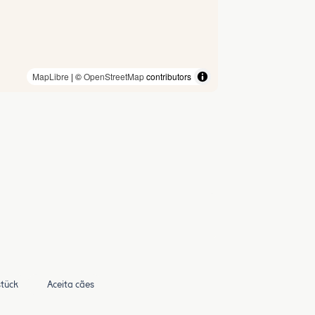
MapLibre
| ©
OpenStreetMap
contributors
stück
Aceita cães