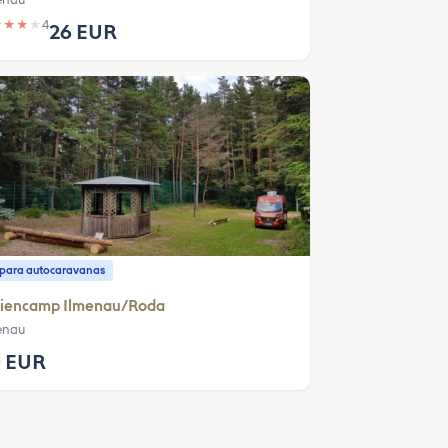
★
★
★
★
4
26 EUR
o para autocaravanas
riencamp Ilmenau/Roda
enau
 EUR