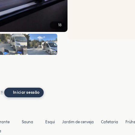
18
+12
Iniciar sessão
?
rante
Sauna
Esqui
Jardim de cerveja
Cafetaria
Früh
a