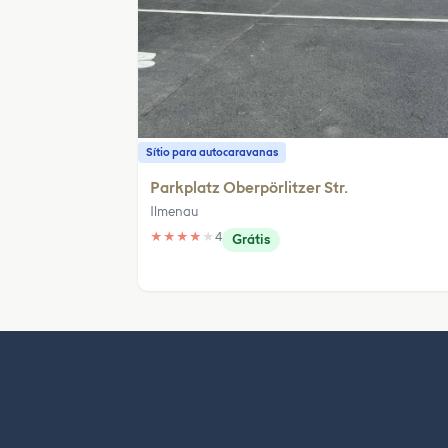
Sítio para autocaravanas
Parkplatz Oberpörlitzer Str.
Ilmenau
★
★
★
★
★
4
Grátis