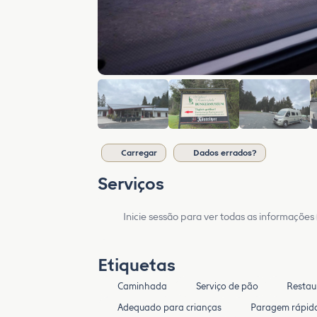
Carregar
Dados errados?
Serviços
Inicie sessão para ver todas as informações
Etiquetas
Caminhada
Serviço de pão
Restau
Adequado para crianças
Paragem rápid