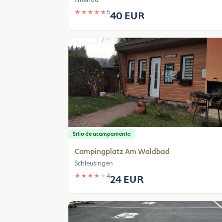
★
★
★
★
★
5
40 EUR
Sítio de acampamento
Campingplatz Am Waldbad
Schleusingen
★
★
★
★
★
4
24 EUR