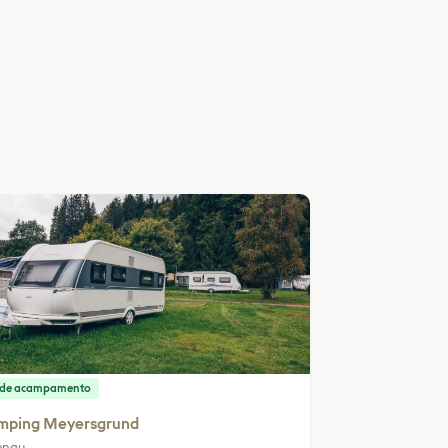
o de acampamento
mping Meyersgrund
enau