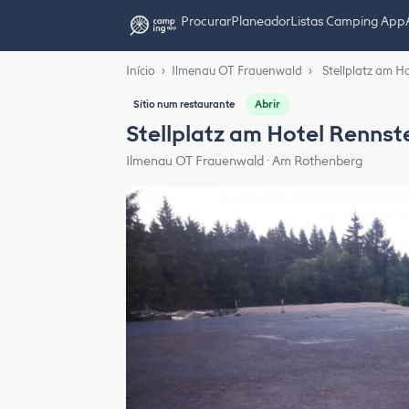
Procurar
Planeador
Listas Camping App
Início
›
Ilmenau OT Frauenwald
›
Stellplatz am 
Abrir
Sítio num restaurante
Stellplatz am Hotel Renns
Ilmenau OT Frauenwald · Am Rothenberg