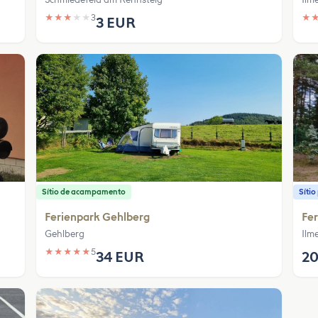
★
★
★
★
★
3
★
3 EUR
Sítio de acampamento
Síti
Ferienpark Gehlberg
Fe
Gehlberg
Ilm
★
★
★
★
★
5
34 EUR
20