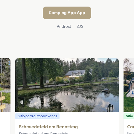
Camping App App
Android
iOS
Sítio para autocaravanas
Síti
Schmiedefeld am Rennsteig
Ca
Schmiedefeld am Rennsteig
Ilm