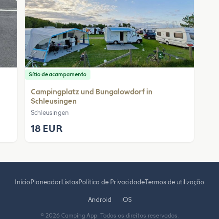
Sítio de acampamento
Campingplatz und Bungalowdorf in
Schleusingen
Schleusingen
18 EUR
Início
Planeador
Listas
Política de Privacidade
Termos de utilização
Android
iOS
© 2026 Camping App. Todos os direitos reservados.