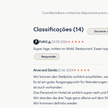
Coordenadas e contactos disponíveis para ut
Classificações (14)
Escrever 
FalkG
03.08.2026
★
★
★
★
★
Super lage, mitten im Wald. Restaurant, Essen top.
Responder
Anne und Danilo
25.06.2024
★
★
★
★
★
Wir können den Stellplatz wirklich empfehlen, ve
Es ist ein guter Ausgangspunkt für Wanderungen.
ist auch vorhanden.
Das Personal im Hotel ist wirklich super nett und
Wir standen die drei Tage ganz alleine auf dem 
Wir kommen definitiv wieder.