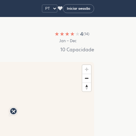
♥
Iniciar sessão
★
★
★
★
★
4
(14)
Jan – Dec
10 Capacidade