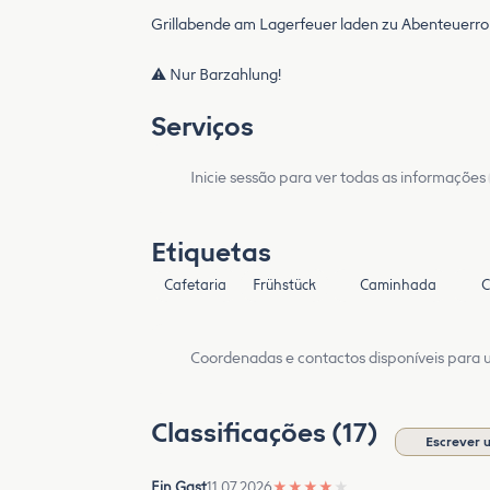
Grillabende am Lagerfeuer laden zu Abenteuerroma
⚠️ Nur Barzahlung!
Serviços
Inicie sessão para ver todas as informações
Etiquetas
Cafetaria
Frühstück
Caminhada
C
Coordenadas e contactos disponíveis para ut
Classificações (17)
Escrever 
Ein Gast
11.07.2026
★
★
★
★
★