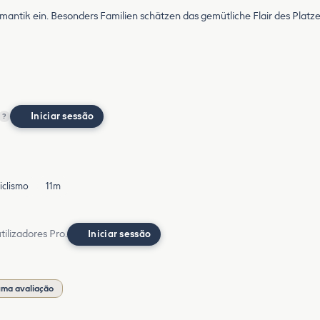
ntik ein. Besonders Familien schätzen das gemütliche Flair des Platze
Iniciar sessão
?
iclismo
11m
ilizadores Pro.
Iniciar sessão
uma avaliação