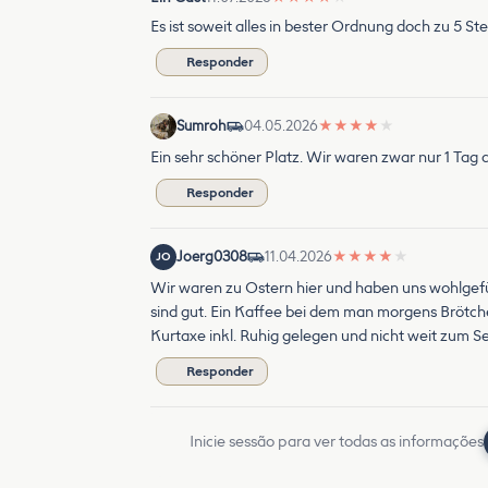
Es ist soweit alles in bester Ordnung doch zu 5 Ste
Responder
Sumroh
04.05.2026
★
★
★
★
★
Ein sehr schöner Platz. Wir waren zwar nur 1 Tag
Responder
Joerg0308
11.04.2026
★
★
★
★
★
JO
Wir waren zu Ostern hier und haben uns wohlgefüh
sind gut. Ein Kaffee bei dem man morgens Brötc
Kurtaxe inkl. Ruhig gelegen und nicht weit zum S
Responder
Inicie sessão para ver todas as informações