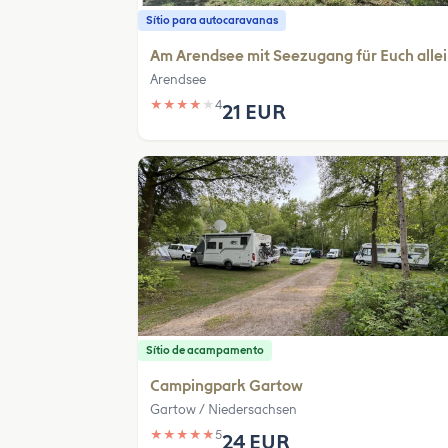
Sítio para autocaravanas
Am Arendsee mit Seezugang für Euch alle
Arendsee
★
★
★
★
★
4
21 EUR
Sítio de acampamento
Campingpark Gartow
Gartow / Niedersachsen
★
★
★
★
★
5
24 EUR