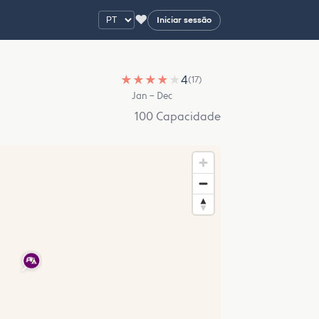
♥
Iniciar sessão
★
★
★
★
★
4
(17)
Jan – Dec
100 Capacidade