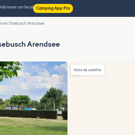
Adicionar um local
Camping App Pro
ünen Elsebusch Arendsee
lsebusch Arendsee
Vista de satélite