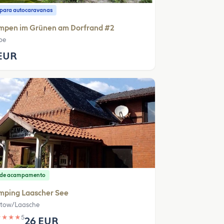
o para autocaravanas
mpen im Grünen am Dorfrand #2
be
EUR
o de acampamento
mping Laascher See
tow/Laasche
★
★
★
★
5
26 EUR