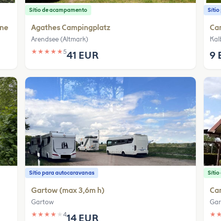
Sítio de acampamento
Síti
ine
Agathes Campingplatz
Ca
Arendsee (Altmark)
Kal
★
★
★
★
★
5
41 EUR
9 
Sítio para autocaravanas
Síti
Gartow (max 3,6m h)
Ca
Gartow
Gar
★
★
★
★
★
4
★
14 EUR