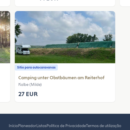
Sítio para autocaravanas
Camping unter Obstbäumen am Reiterhof
Kalbe (Milde)
27 EUR
Início
Planeador
Listas
Política de Privacidade
Termos de utilização