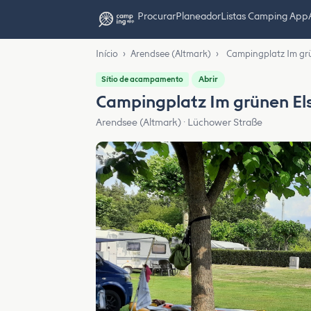
Procurar
Planeador
Listas Camping App
Início
›
Arendsee (Altmark)
›
Campingplatz Im gr
Abrir
Sítio de acampamento
Campingplatz Im grünen E
Arendsee (Altmark) · Lüchower Straße