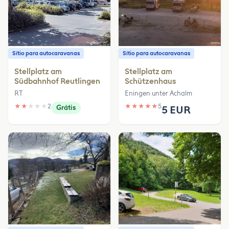
Sítio para autocaravanas
Sítio para autocaravanas
Stellplatz am
Stellplatz am
Südbahnhof Reutlingen
Schützenhaus
RT
Eningen unter Achalm
★
★
★
★
★
2
★
★
★
★
★
5
Grátis
5 EUR