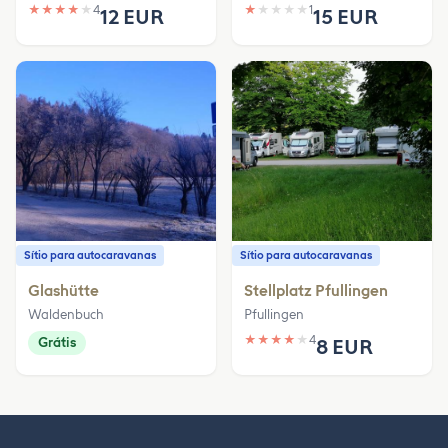
★
★
★
★
★
4
★
★
★
★
★
1
12 EUR
15 EUR
Sítio para autocaravanas
Sítio para autocaravanas
Glashütte
Stellplatz Pfullingen
Waldenbuch
Pfullingen
★
★
★
★
★
4
Grátis
8 EUR