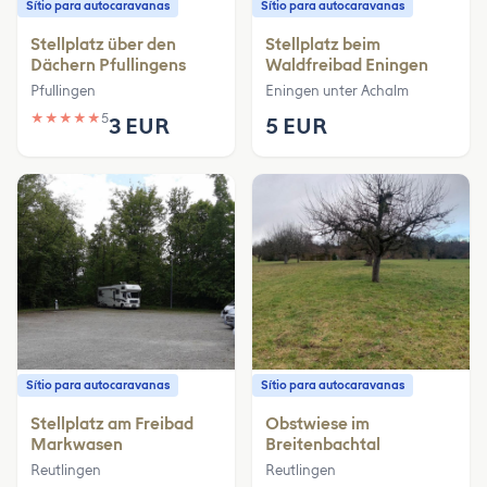
Sítio para autocaravanas
Sítio para autocaravanas
Stellplatz über den
Stellplatz beim
Dächern Pfullingens
Waldfreibad Eningen
Pfullingen
Eningen unter Achalm
★
★
★
★
★
5
3 EUR
5 EUR
Sítio para autocaravanas
Sítio para autocaravanas
Stellplatz am Freibad
Obstwiese im
Markwasen
Breitenbachtal
Reutlingen
Reutlingen