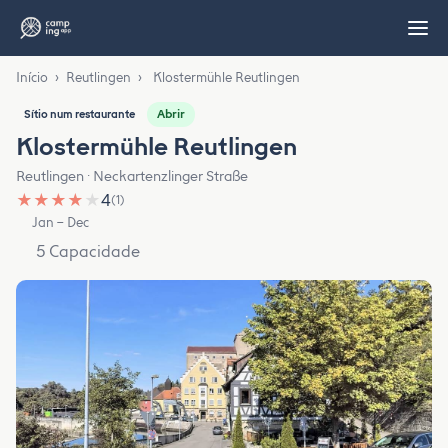
Início
›
Reutlingen
›
Klostermühle Reutlingen
Abrir
Sítio num restaurante
Klostermühle Reutlingen
Reutlingen · Neckartenzlinger Straße
★
★
★
★
★
4
(1)
Jan – Dec
5 Capacidade