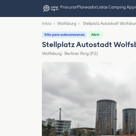
Procurar
Planeador
Listas Camping App
Início
›
Wolfsburg
›
Stellplatz Autostadt Wolfsbu
Abrir
Sítio para autocaravanas
Stellplatz Autostadt Wolfs
Wolfsburg · Berliner Ring (P2)