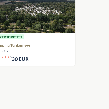
o de acampamento
mping Tankumsee
nbüttel
★
★
★
★
5
30 EUR