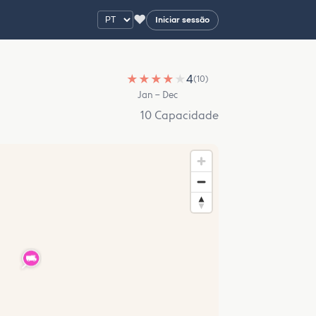
♥
Iniciar sessão
★
★
★
★
★
4
(10)
Jan – Dec
10 Capacidade