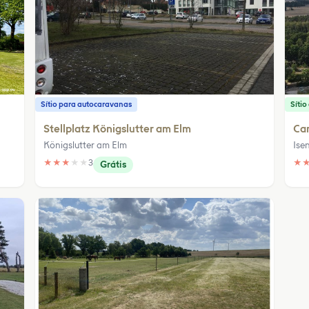
Sítio para autocaravanas
Síti
Stellplatz Königslutter am Elm
Ca
Königslutter am Elm
Ise
★
★
★
★
★
3
★
Grátis