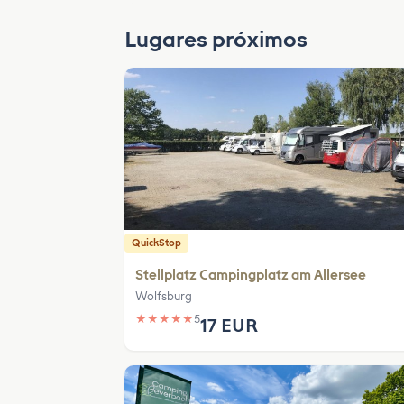
Lugares próximos
QuickStop
Stellplatz Campingplatz am Allersee
Wolfsburg
★
★
★
★
★
5
17 EUR