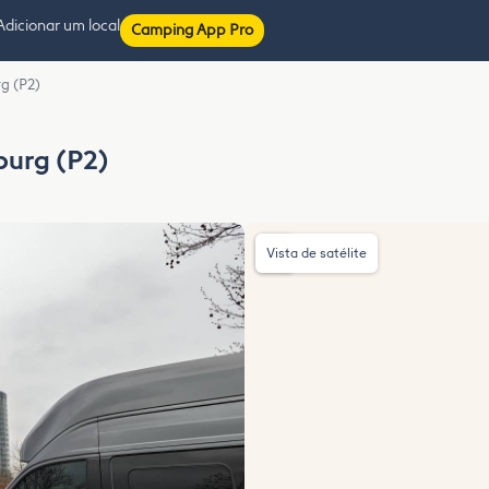
Adicionar um local
Camping App Pro
rg (P2)
burg (P2)
Vista de satélite