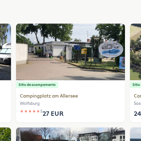
Sítio de acampamento
Síti
Campingplatz am Allersee
Ca
Wolfsburg
Sas
★
★
★
★
★
5
27 EUR
24