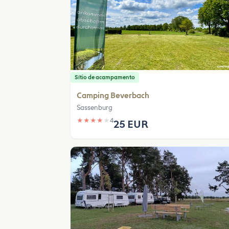
Sítio de acampamento
Camping Beverbach
Sassenburg
★
★
★
★
★
4
25 EUR