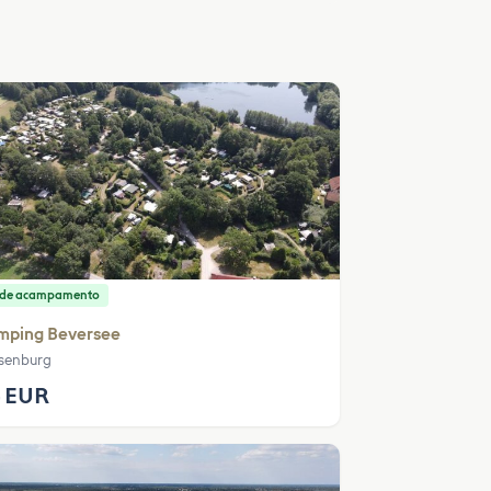
o de acampamento
mping Beversee
senburg
 EUR