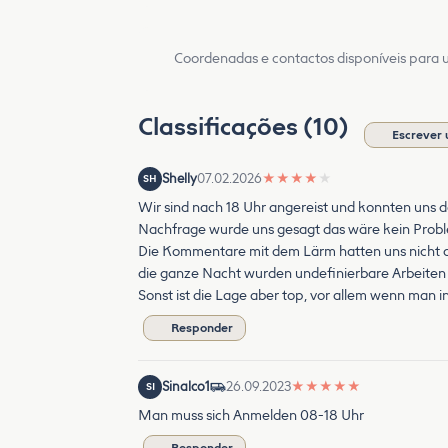
Coordenadas e contactos disponíveis para ut
Classificações (10)
Escrever 
Shelly
07.02.2026
★
★
★
★
★
SH
Wir sind nach 18 Uhr angereist und konnten uns
Nachfrage wurde uns gesagt das wäre kein Probl
Die Kommentare mit dem Lärm hatten uns nicht abg
die ganze Nacht wurden undefinierbare Arbeiten
Sonst ist die Lage aber top, vor allem wenn man 
Responder
Sinalco1
26.09.2023
★
★
★
★
★
SI
Man muss sich Anmelden 08-18 Uhr