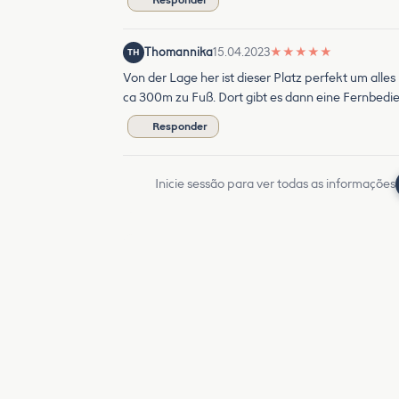
Responder
Thomannika
15.04.2023
★
★
★
★
★
TH
Von der Lage her ist dieser Platz perfekt um alle
ca 300m zu Fuß. Dort gibt es dann eine Fernbedie
Responder
Inicie sessão para ver todas as informações