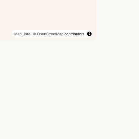
MapLibre
| ©
OpenStreetMap
contributors