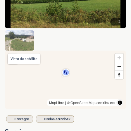
2
Vista de satélite
MapLibre
| ©
OpenStreetMap
contributors
Carregar
Dados errados?