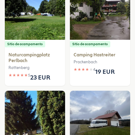
Sítio de acampamento
Sítio de acampamento
Naturcampingplatz
Camping Hastreiter
Perlbach
Prackenbach
Rattenberg
★
★
★
★
★
4
19 EUR
★
★
★
★
★
5
23 EUR