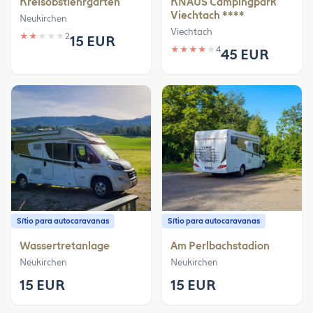
Kreisobstlehrgarten
KNAUS Campingpark
Viechtach ****
Neukirchen
Viechtach
★
★
★
★
★
2
15 EUR
★
★
★
★
★
4
45 EUR
Sítio para autocaravanas
Sítio para autocaravanas
Wassertretanlage
Am Perlbachstadion
Neukirchen
Neukirchen
15 EUR
15 EUR