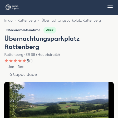
Início
›
Rattenberg
›
Übernachtungsparkplatz Rattenberg
Abrir
Estacionamento noturno
Übernachtungsparkplatz
Rattenberg
Rattenberg · SR 38 (Hauptstraße)
★
★
★
★
★
5
(1)
Jan – Dec
6 Capacidade