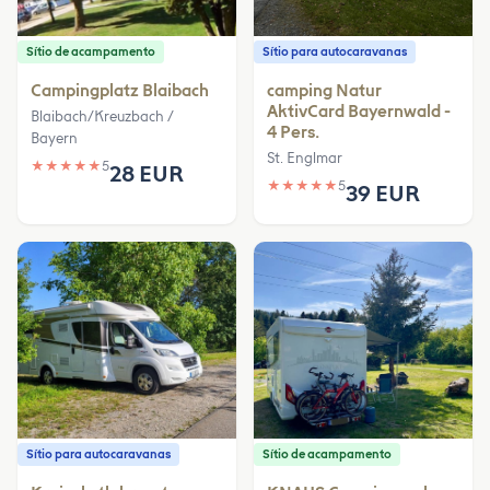
Sítio de acampamento
Sítio para autocaravanas
Campingplatz Blaibach
camping Natur
AktivCard Bayernwald -
Blaibach/Kreuzbach /
4 Pers.
Bayern
St. Englmar
★
★
★
★
★
5
28 EUR
★
★
★
★
★
5
39 EUR
Sítio para autocaravanas
Sítio de acampamento