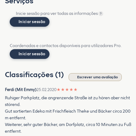
Serviços
Inicie sessão para ver todas as informações
?
Iniciar sessão
Coordenadas e contactos disponíveis para utilizadores Pro.
Iniciar sessão
Classificações (1)
Escrever uma avaliação
Ferdi (Mit Emmy)
25.02.2020
★
★
★
★
★
Ruhiger Parkplatz, die angrenzende Straße ist zu hören aber nicht
störend.
Gut sortierten Edeka mit Frischfleisch Theke und Bäcker circa 200
m entfernt.
Weiterer, sehr guter Bäcker, am Dorfplatz, circa 10 Minuten zu Fuß
entfernt.