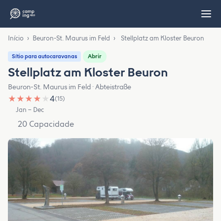
Início
›
Beuron-St. Maurus im Feld
›
Stellplatz am Kloster Beuron
Abrir
Sítio para autocaravanas
Stellplatz am Kloster Beuron
Beuron-St. Maurus im Feld · Abteistraße
★
★
★
★
★
4
(15)
Jan – Dec
20 Capacidade