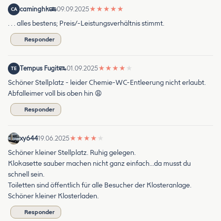
caminghk
09.09.2025
★
★
★
★
★
CA
. . . alles bestens; Preis/-Leistungsverhältnis stimmt.
Responder
Tempus Fugit
01.09.2025
★
★
★
★
★
TE
Schöner Stellplatz - leider Chemie-WC-Entleerung nicht erlaubt.
Abfalleimer voll bis oben hin 😩
Responder
xy644
19.06.2025
★
★
★
★
★
Schöner kleiner Stellplatz. Ruhig gelegen.
Klokasette sauber machen nicht ganz einfach…da musst du
schnell sein.
Toiletten sind öffentlich für alle Besucher der Klosteranlage.
Schöner kleiner Klosterladen.
Responder