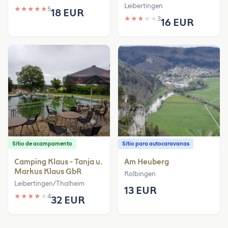
Leibertingen
★
★
★
★
★
5
18 EUR
★
★
★
★
★
3
16 EUR
Sítio de acampamento
Sítio para autocaravanas
Camping Klaus - Tanja u.
Am Heuberg
Markus Klaus GbR
Kolbingen
Leibertingen/Thalheim
13 EUR
★
★
★
★
★
4
32 EUR