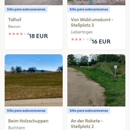
Sítio para autocaravanas
Sítio para autocaravanas
Talhof
Von Wald umsäumt -
Stellplatz 3
Beuron
Leibertingen
★
★
★
★
★
4
18 EUR
★
★
★
★
★
3
16 EUR
Sítio para autocaravanas
Sítio para autocaravanas
Beim Holzschuppen
An der Rakete -
Stellplatz 2
Buchheim