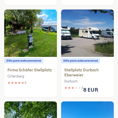
Sítio para autocaravanas
Sítio para autocaravanas
Firma Schäfer Stellplatz
Stellplatz Durbach
Eberweier
Ortenberg
Durbach
★
★
★
★
★
5
★
★
★
★
★
3
8 EUR