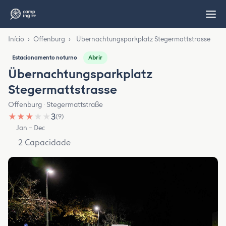
Início
›
Offenburg
›
Übernachtungsparkplatz Stegermattstrasse
Abrir
Estacionamento noturno
Übernachtungsparkplatz
Stegermattstrasse
Offenburg · Stegermattstraße
★
★
★
★
★
3
(9)
Jan – Dec
2 Capacidade