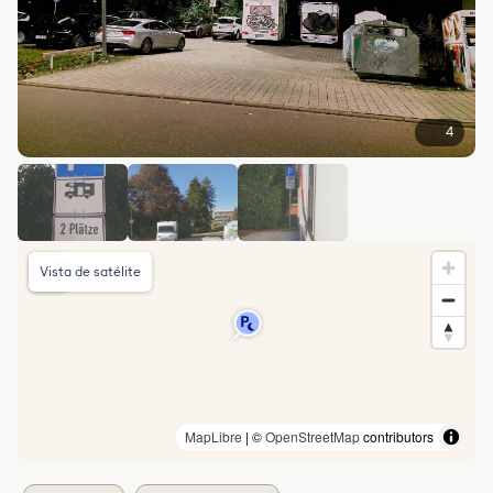
4
Vista de satélite
MapLibre
| ©
OpenStreetMap
contributors