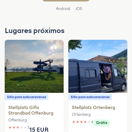
Android
iOS
Lugares próximos
Sítio para autocaravanas
Sítio para autocaravanas
Stellplatz Gifiz
Stellplatz Ortenberg
Strandbad Offenburg
Ortenberg
Offenburg
★
★
★
★
★
4
Grátis
★
★
★
★
★
3
15 EUR