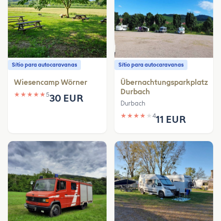
Sítio para autocaravanas
Sítio para autocaravanas
Wiesencamp Wörner
Übernachtungsparkplatz
Durbach
★
★
★
★
★
5
30 EUR
Durbach
★
★
★
★
★
4
11 EUR