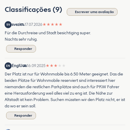
Classificações (9)
Escrever uma avaliação
svezi
17.07.2026
★
★
★
★
★
SV
Für die Durchreise und Stadt besichtiging super.
Nachts sehr ruhig.
Responder
EnglU
16.09.2025
★
★
★
★
★
EN
Der Platz ist nur für Wohnmobile bis 6.50 Meter geeignet. Das die
beiden Plätze für Wohnmobile reserviert sind interessiert hier
niemanden die restlichen Parkplätze sind auch für PKW Fahrer
eine Herausforderung weil alles viel zu eng ist. Die Nähe zur
Altstadt ist kein Problem. Suchen müssten wir den Platz nicht, er ist
da wo er sein soll.
Responder