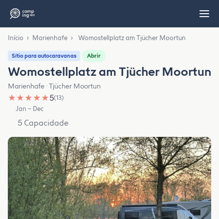
Início
›
Marienhafe
›
Womostellplatz am Tjücher Moortun
Abrir
Sítio para autocaravanas
Womostellplatz am Tjücher Moortun
Marienhafe · Tjücher Moortun
★
★
★
★
★
5
(13)
Jan – Dec
5 Capacidade