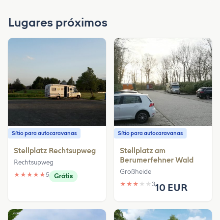
Lugares próximos
Sítio para autocaravanas
Sítio para autocaravanas
Stellplatz Rechtsupweg
Stellplatz am
Berumerfehner Wald
Rechtsupweg
Großheide
★
★
★
★
★
5
Grátis
★
★
★
★
★
3
10 EUR