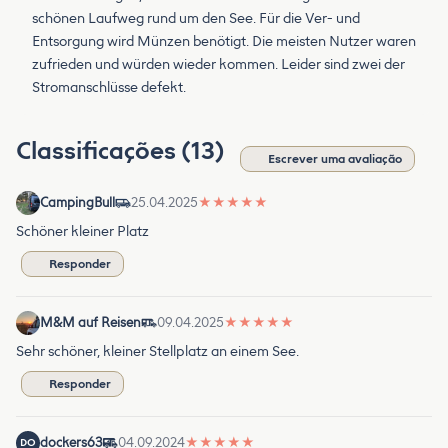
schönen Laufweg rund um den See. Für die Ver- und
Entsorgung wird Münzen benötigt. Die meisten Nutzer waren
zufrieden und würden wieder kommen. Leider sind zwei der
Stromanschlüsse defekt.
Classificações (13)
Escrever uma avaliação
CampingBull
25.04.2025
★
★
★
★
★
Schöner kleiner Platz
Responder
M&M auf Reisen
09.04.2025
★
★
★
★
★
Sehr schöner, kleiner Stellplatz an einem See.
Responder
dockers63
04.09.2024
★
★
★
★
★
DO