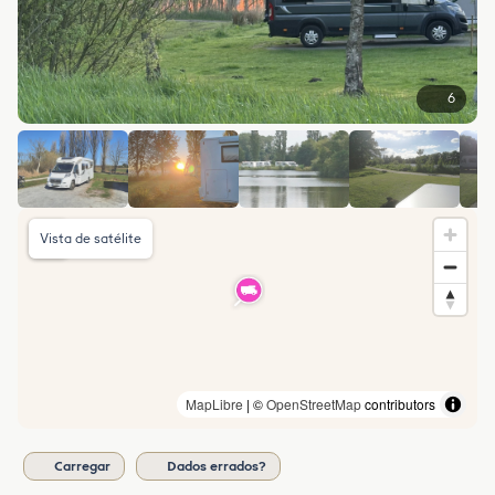
6
Vista de satélite
MapLibre
| ©
OpenStreetMap
contributors
Carregar
Dados errados?