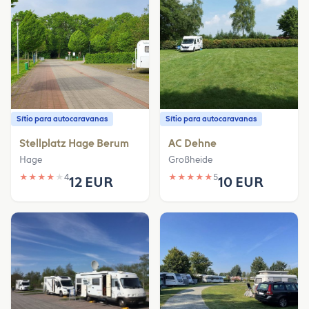
Sítio para autocaravanas
Sítio para autocaravanas
Stellplatz Hage Berum
AC Dehne
Hage
Großheide
★
★
★
★
★
4
★
★
★
★
★
5
12 EUR
10 EUR