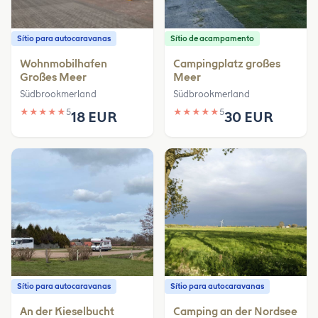
Sítio para autocaravanas
Sítio de acampamento
Wohnmobilhafen
Campingplatz großes
Großes Meer
Meer
Südbrookmerland
Südbrookmerland
★
★
★
★
★
5
★
★
★
★
★
5
18 EUR
30 EUR
Sítio para autocaravanas
Sítio para autocaravanas
An der Kieselbucht
Camping an der Nordsee