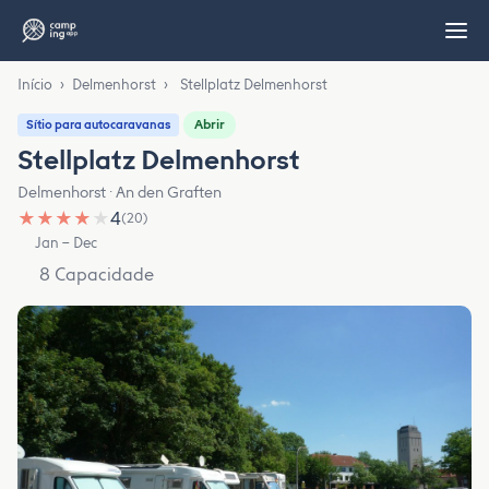
Início
›
Delmenhorst
›
Stellplatz Delmenhorst
Abrir
Sítio para autocaravanas
Stellplatz Delmenhorst
Delmenhorst · An den Graften
★
★
★
★
★
4
(20)
Jan – Dec
8 Capacidade