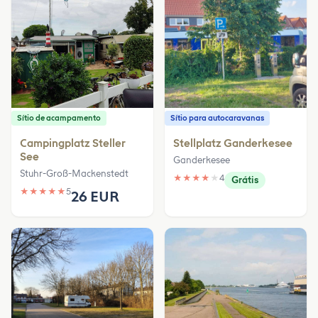
Sítio de acampamento
Sítio para autocaravanas
Campingplatz Steller
Stellplatz Ganderkesee
See
Ganderkesee
Stuhr-Groß-Mackenstedt
★
★
★
★
★
4
Grátis
★
★
★
★
★
5
26 EUR