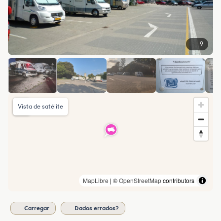
9
Vista de satélite
MapLibre
| ©
OpenStreetMap
contributors
Carregar
Dados errados?