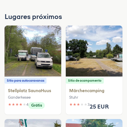
Lugares próximos
Sítio para autocaravanas
Sítio de acampamento
Stellplatz SaunaHuus
Märchencamping
Ganderkesee
Stuhr
★
★
★
★
★
4
★
★
★
★
★
3
Grátis
25 EUR