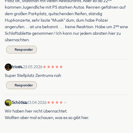
Platz ok, Stadtnah mit vielen Restaurants. Aber so ab 22⁰⁰
kammen Jugendliche mit PS starken Autos. Rennen gefahren auf
dem großen Parkplatz, quitschenden Reifen, ständig
Hupkonzerte, sehr laute "Musik" dum, dum habe Polizei
angerufen. . . ist uns bekannt. . . . keine Reaktion. Habe um 2⁰⁰ eine
Schlaftablette genommen ! Ich kann nur jedem abraten hier zu
übernachten.
Responder
trio
23.05.2026
★
★
★
★
★
Super Stellplatz Zentrums nah
Responder
Schöti
13.04.2026
★
★
★
★
★
Wir haben hier nicht übernachtet.
Wollten aber mal schauen, was es so gibt hier.