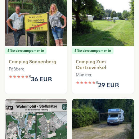
Sítio de acampamento
Sítio de acampamento
Camping Sonnenberg
Camping Zum
Oertzewinkel
Faßberg
Munster
★
★
★
★
★
5
36 EUR
★
★
★
★
★
5
29 EUR