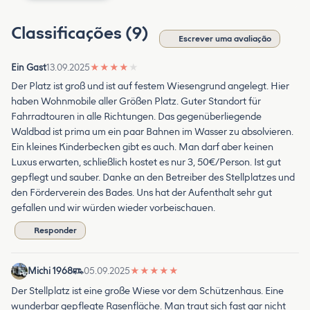
Classificações (9)
Escrever uma avaliação
Ein Gast
13.09.2025
★
★
★
★
★
Der Platz ist groß und ist auf festem Wiesengrund angelegt. Hier
haben Wohnmobile aller Größen Platz. Guter Standort für
Fahrradtouren in alle Richtungen. Das gegenüberliegende
Waldbad ist prima um ein paar Bahnen im Wasser zu absolvieren.
Ein kleines Kinderbecken gibt es auch. Man darf aber keinen
Luxus erwarten, schließlich kostet es nur 3, 50€/Person. Ist gut
gepflegt und sauber. Danke an den Betreiber des Stellplatzes und
den Förderverein des Bades. Uns hat der Aufenthalt sehr gut
gefallen und wir würden wieder vorbeischauen.
Responder
Michi 1968
05.09.2025
★
★
★
★
★
Der Stellplatz ist eine große Wiese vor dem Schützenhaus. Eine
wunderbar gepflegte Rasenfläche. Man traut sich fast gar nicht