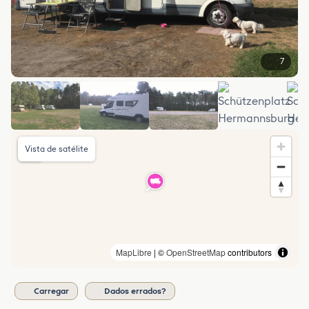
7
Vista de satélite
MapLibre
| ©
OpenStreetMap
contributors
Carregar
Dados errados?