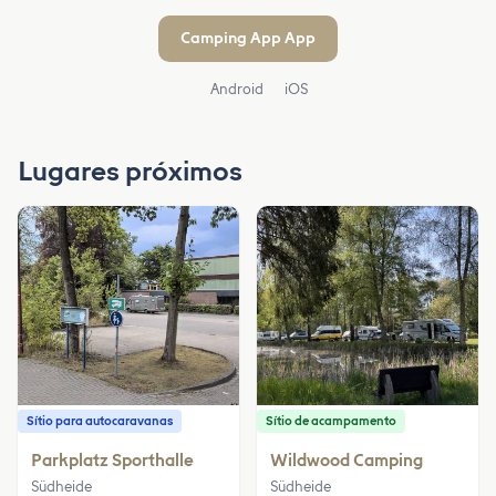
Camping App App
Android
iOS
Lugares próximos
Sítio para autocaravanas
Sítio de acampamento
Parkplatz Sporthalle
Wildwood Camping
Südheide
Südheide