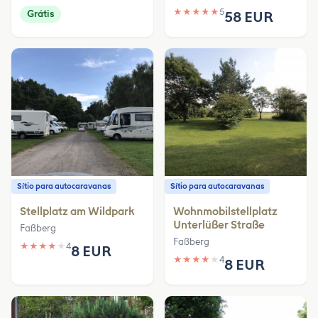
★
★
★
★
★
5
Grátis
58 EUR
Sítio para autocaravanas
Sítio para autocaravanas
Stellplatz am Wildpark
Wohnmobilstellplatz
Unterlüßer Straße
Faßberg
Faßberg
★
★
★
★
★
4
8 EUR
★
★
★
★
★
4
8 EUR