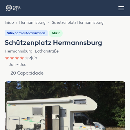
Início
›
Hermannsburg
›
Schützenplatz Hermannsburg
Abrir
Sítio para autocaravanas
Schützenplatz Hermannsburg
Hermannsburg · Lotharstraße
★
★
★
★
★
4
(9)
Jan – Dec
20 Capacidade