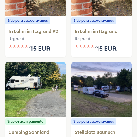
Sítio para autocaravanas
Sítio para autocaravanas
In Lahm im Itzgrund #2
In Lahm im Itzgrund
Itzgrund
Itzgrund
★
★
★
★
★
5
★
★
★
★
★
5
15 EUR
15 EUR
Sítio de acampamento
Sítio para autocaravanas
Camping Sonnland
Stellplatz Baunach