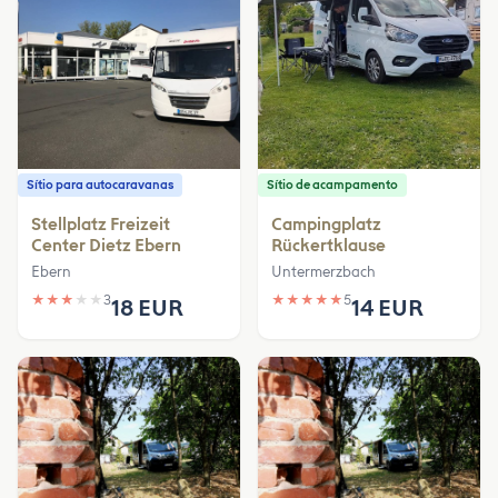
Sítio para autocaravanas
Sítio de acampamento
Stellplatz Freizeit
Campingplatz
Center Dietz Ebern
Rückertklause
Ebern
Untermerzbach
★
★
★
★
★
3
★
★
★
★
★
5
18 EUR
14 EUR