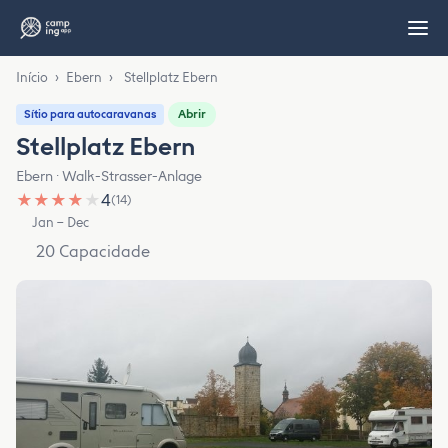
Início
›
Ebern
›
Stellplatz Ebern
Abrir
Sítio para autocaravanas
Stellplatz Ebern
Ebern · Walk-Strasser-Anlage
★
★
★
★
★
4
(14)
Jan – Dec
20 Capacidade