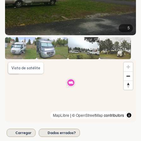
5
Vista de satélite
MapLibre
| ©
OpenStreetMap
contributors
Carregar
Dados errados?