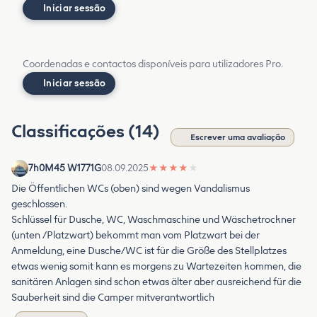
Iniciar sessão
Coordenadas e contactos disponíveis para utilizadores Pro.
Iniciar sessão
Classificações (14)
Escrever uma avaliação
7h0M45 W1771G
08.09.2025
★
★
★
★
★
Die Öffentlichen WCs (oben) sind wegen Vandalismus
geschlossen.
Schlüssel für Dusche, WC, Waschmaschine und Wäschetrockner
(unten /Platzwart) bekommt man vom Platzwart bei der
Anmeldung, eine Dusche/WC ist für die Größe des Stellplatzes
etwas wenig somit kann es morgens zu Wartezeiten kommen, die
sanitären Anlagen sind schon etwas älter aber ausreichend für die
Sauberkeit sind die Camper mitverantwortlich