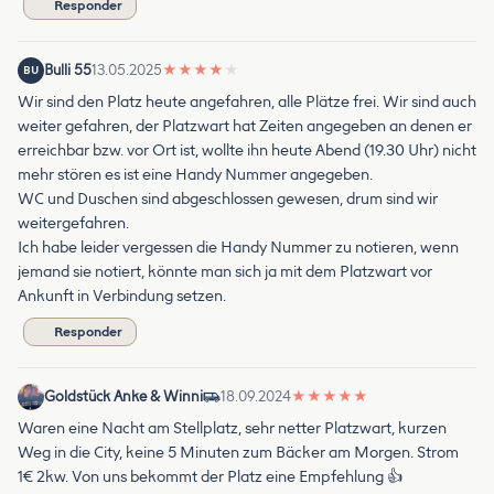
Responder
Bulli 55
13.05.2025
★
★
★
★
★
BU
Wir sind den Platz heute angefahren, alle Plätze frei. Wir sind auch
weiter gefahren, der Platzwart hat Zeiten angegeben an denen er
erreichbar bzw. vor Ort ist, wollte ihn heute Abend (19.30 Uhr) nicht
mehr stören es ist eine Handy Nummer angegeben.
WC und Duschen sind abgeschlossen gewesen, drum sind wir
weitergefahren.
Ich habe leider vergessen die Handy Nummer zu notieren, wenn
jemand sie notiert, könnte man sich ja mit dem Platzwart vor
Ankunft in Verbindung setzen.
Responder
Goldstück Anke & Winni
18.09.2024
★
★
★
★
★
Waren eine Nacht am Stellplatz, sehr netter Platzwart, kurzen
Weg in die City, keine 5 Minuten zum Bäcker am Morgen. Strom
1€ 2kw. Von uns bekommt der Platz eine Empfehlung 👍