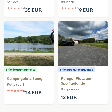
Seßlach
Baunach
★
★
★
★
★
4
★
★
★
★
★
5
35 EUR
9 EUR
Sítio de acampamento
Sítio para autocaravanas
Campingplatz Ebing
Ruhiger Platz am
Sportgelände
Rattelsdorf
Burgpreppach
★
★
★
★
★
5
24 EUR
13 EUR