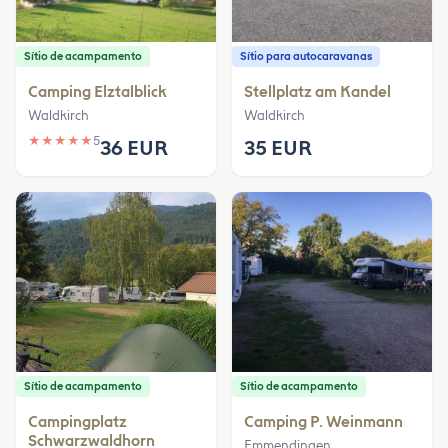
Sítio de acampamento
Sítio para autocaravanas
Camping Elztalblick
Stellplatz am Kandel
Waldkirch
Waldkirch
★
★
★
★
★
5
36 EUR
35 EUR
Sítio de acampamento
Sítio de acampamento
Campingplatz
Camping P. Weinmann
Schwarzwaldhorn
Emmendingen