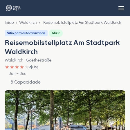
Início
›
Waldkirch
›
Reisemobilstellplatz Am Stadtpark Waldkirch
Abrir
Sítio para autocaravanas
Reisemobilstellplatz Am Stadtpark
Waldkirch
Waldkirch · Goethestraße
★
★
★
★
★
4
(16)
Jan – Dec
5 Capacidade