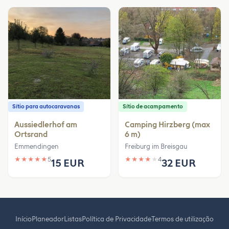
Sítio para autocaravanas
Sítio de acampamento
Aussiedlerhof am
Camping Hirzberg (max
Ortsrand
6 m)
Emmendingen
Freiburg im Breisgau
★
★
★
★
★
5
★
★
★
★
★
4
15 EUR
32 EUR
Início
Planeador
Listas
Política de Privacidade
Termos de utilização