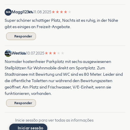
Maggi123
11.08.2025
★
★
★
★
★
MA
Super schöner schattiger Platz, Nachts ist es ruhig, in der Nähe
gibt es einiges an Freizeit-Angebote.
Responder
Westi
10.07.2025
★
★
★
★
★
Normaler kostenfreier Parkplatz mit sechs ausgewiesenen
Stellplätzen für Wohnmobile direkt am Sportplatz. Zum
Stadtrainsee mit Bewirtung und WC sind es 80 Meter. Leider sind
die öffentliche Toiletten nur während den Bewirtungszeiten
geöffnet. Am Platz sind Frischwasser, V/E-Einheit, wenn sie
funktionieren, vorhanden.
Responder
Inicie sessão para ver todas as informações
Iniciar sessão