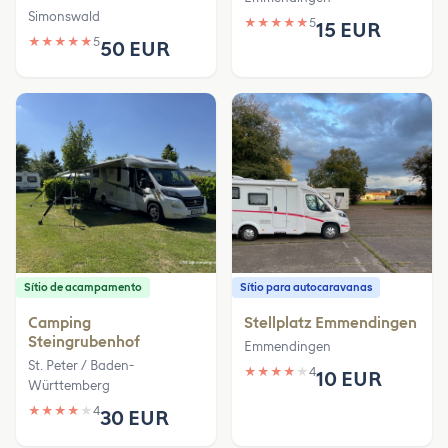
Simonswald
★
★
★
★
★
5
15 EUR
★
★
★
★
★
5
50 EUR
Sítio de acampamento
Sítio para autocaravanas
Camping
Stellplatz Emmendingen
Steingrubenhof
Emmendingen
St. Peter / Baden-
★
★
★
★
★
4
10 EUR
Württemberg
★
★
★
★
★
4
30 EUR