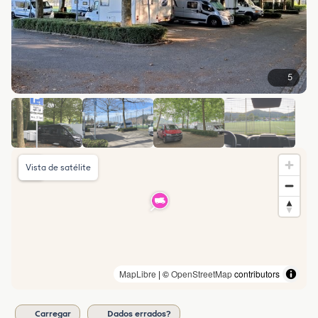
5
Vista de satélite
MapLibre
| ©
OpenStreetMap
contributors
Carregar
Dados errados?