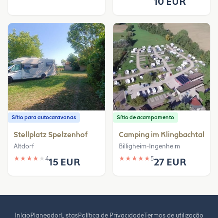
10 EUR
Sítio para autocaravanas
Sítio de acampamento
Stellplatz Spelzenhof
Camping im Klingbachtal
Altdorf
Billigheim-Ingenheim
★
★
★
★
★
4
★
★
★
★
★
5
15 EUR
27 EUR
Início
Planeador
Listas
Política de Privacidade
Termos de utilização