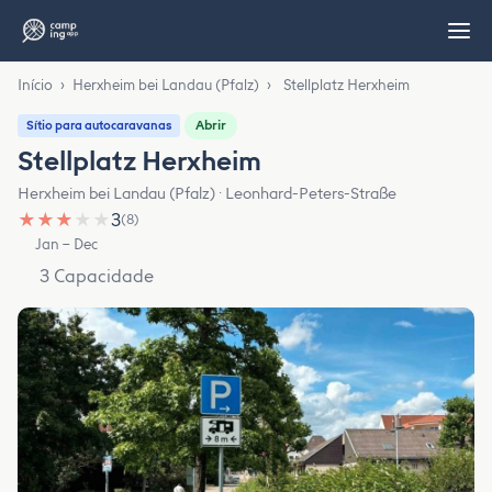
Início
›
Herxheim bei Landau (Pfalz)
›
Stellplatz Herxheim
Abrir
Sítio para autocaravanas
Stellplatz Herxheim
Herxheim bei Landau (Pfalz) · Leonhard-Peters-Straße
★
★
★
★
★
3
(8)
Jan – Dec
3 Capacidade