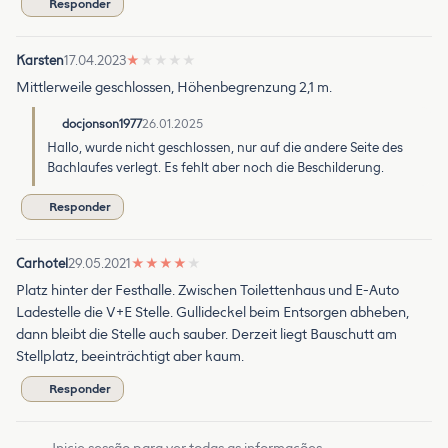
Responder
Karsten
17.04.2023
★
★
★
★
★
Mittlerweile geschlossen, Höhenbegrenzung 2,1 m.
docjonson1977
26.01.2025
Hallo, wurde nicht geschlossen, nur auf die andere Seite des
Bachlaufes verlegt. Es fehlt aber noch die Beschilderung.
Responder
Carhotel
29.05.2021
★
★
★
★
★
Platz hinter der Festhalle. Zwischen Toilettenhaus und E-Auto
Ladestelle die V+E Stelle. Gullideckel beim Entsorgen abheben,
dann bleibt die Stelle auch sauber. Derzeit liegt Bauschutt am
Stellplatz, beeinträchtigt aber kaum.
Responder