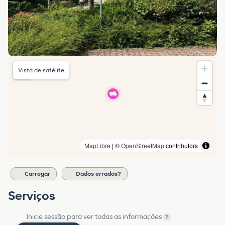
Vista de satélite
MapLibre
| ©
OpenStreetMap
contributors
Carregar
Dados errados?
Serviços
Inicie sessão para ver todas as informações
?