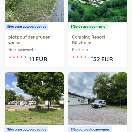
Sítio para autocaravanas
Sítio de acampamento
platz auf der grünen
Camping Resort
wiese
Rülzheim
Herxheimweyher
Rülzheim
★
★
★
★
★
5
★
★
★
★
★
4
11 EUR
52 EUR
Sítio para autocaravanas
Sítio para autocaravanas