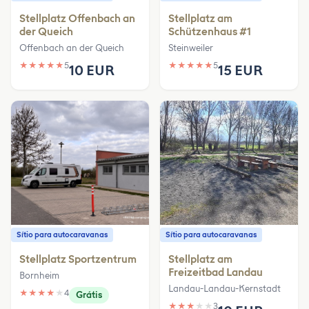
Stellplatz Offenbach an
Stellplatz am
der Queich
Schützenhaus #1
Offenbach an der Queich
Steinweiler
★
★
★
★
★
5
★
★
★
★
★
5
10 EUR
15 EUR
Sítio para autocaravanas
Sítio para autocaravanas
Stellplatz Sportzentrum
Stellplatz am
Freizeitbad Landau
Bornheim
Landau-Landau-Kernstadt
★
★
★
★
★
4
Grátis
★
★
★
★
★
3