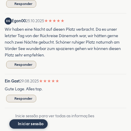
Responder
Egon00
25.10.2025
★
★
★
★
★
EG
Wir haben eine Nacht auf diesen Platz verbracht. Da es unser
letzter Tag von der Rückreise Dänemark war, wir hätten gerne
noch zwei Nächte gebucht. Schöner ruhiger Platz naturnah am
Vörder See wunderbar zum spazieren gehen wir können diesen
Platz sehr empfehlen.
Responder
Ein Gast
29.08.2025
★
★
★
★
★
Gute Lage. Alles top.
Responder
Inicie sessão para ver todas as informações
Iniciar sessão