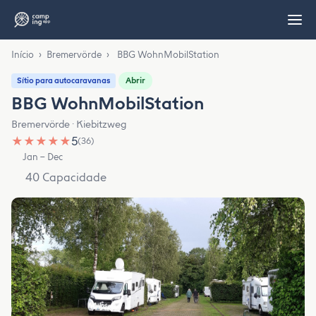
Início
›
Bremervörde
›
BBG WohnMobilStation
Abrir
Sítio para autocaravanas
BBG WohnMobilStation
Bremervörde · Kiebitzweg
★
★
★
★
★
5
(36)
Jan – Dec
40 Capacidade