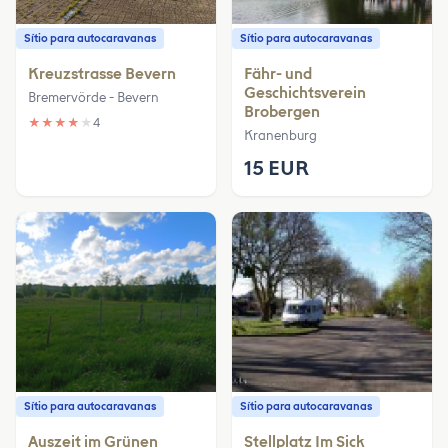
Sítio para autocaravanas
Sítio para autocaravanas
Kreuzstrasse Bevern
Fähr- und
Geschichtsverein
Bremervörde - Bevern
Brobergen
★
★
★
★
★
4
Kranenburg
15 EUR
Sítio para autocaravanas
Sítio para autocaravanas
Auszeit im Grünen
Stellplatz Im Sick