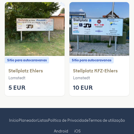
Sítio para autocaravanas
Sítio para autocaravanas
Stellplatz Ehlers
Stellplatz KFZ-Ehlers
Lamstedt
Lamstedt
5 EUR
10 EUR
Início
Planeador
Listas
Política de Privacidade
Termos de utilização
Android
iOS