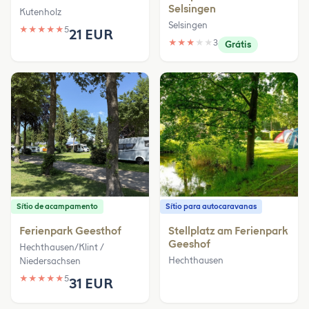
Selsingen
Kutenholz
Selsingen
★
★
★
★
★
5
21 EUR
★
★
★
★
★
3
Grátis
Sítio de acampamento
Sítio para autocaravanas
Ferienpark Geesthof
Stellplatz am Ferienpark
Geeshof
Hechthausen/Klint /
Hechthausen
Niedersachsen
★
★
★
★
★
5
31 EUR