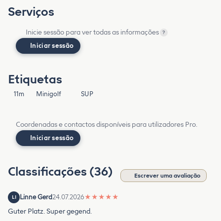
Serviços
Inicie sessão para ver todas as informações
?
Iniciar sessão
Etiquetas
11m
Minigolf
SUP
Coordenadas e contactos disponíveis para utilizadores Pro.
Iniciar sessão
Classificações (36)
Escrever uma avaliação
Linne Gerd
24.07.2026
★
★
★
★
★
LI
Guter Platz. Super gegend.