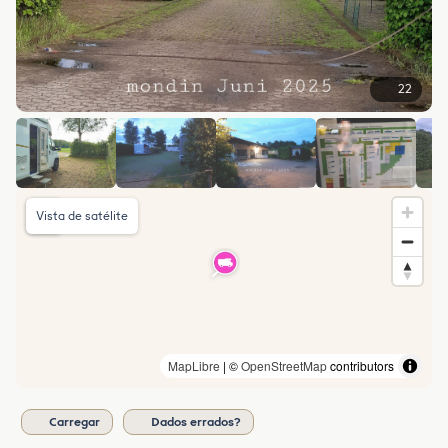
22
Vista de satélite
MapLibre
| ©
OpenStreetMap
contributors
Carregar
Dados errados?