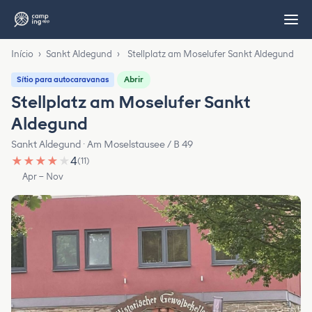
Início
›
Sankt Aldegund
›
Stellplatz am Moselufer Sankt Aldegund
Abrir
Sítio para autocaravanas
Stellplatz am Moselufer Sankt
Aldegund
Sankt Aldegund · Am Moselstausee / B 49
★
★
★
★
★
4
(11)
Apr – Nov