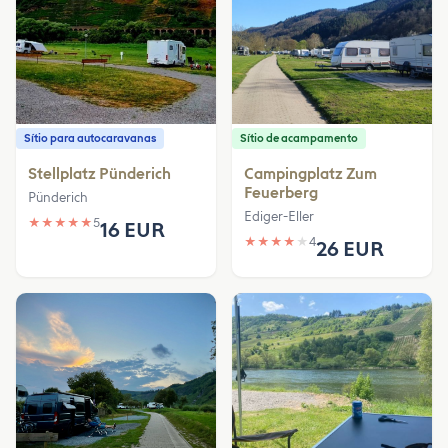
Sítio para autocaravanas
Sítio de acampamento
Stellplatz Pünderich
Campingplatz Zum
Feuerberg
Pünderich
Ediger-Eller
★
★
★
★
★
5
16 EUR
★
★
★
★
★
4
26 EUR