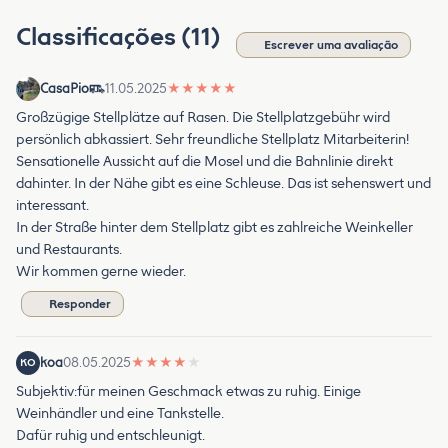
Classificações (11)
Escrever uma avaliação
CasaPio
11.05.2025
★
★
★
★
★
Großzügige Stellplätze auf Rasen. Die Stellplatzgebühr wird
persönlich abkassiert. Sehr freundliche Stellplatz Mitarbeiterin!
Sensationelle Aussicht auf die Mosel und die Bahnlinie direkt
dahinter. In der Nähe gibt es eine Schleuse. Das ist sehenswert und
interessant.
In der Straße hinter dem Stellplatz gibt es zahlreiche Weinkeller
und Restaurants.
Wir kommen gerne wieder.
Responder
koa
08.05.2025
★
★
★
★
★
KO
Subjektiv:für meinen Geschmack etwas zu ruhig. Einige
Weinhändler und eine Tankstelle.
Dafür ruhig und entschleunigt.