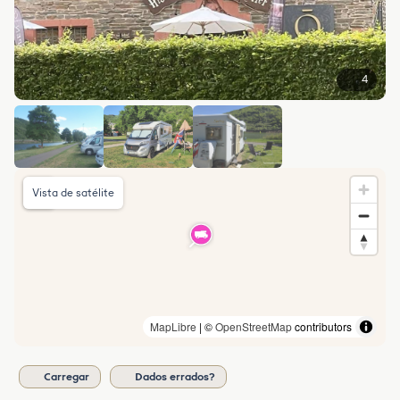
4
Vista de satélite
MapLibre
| ©
OpenStreetMap
contributors
Carregar
Dados errados?