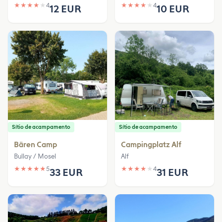
★
★
★
★
★
4
★
★
★
★
★
4
12 EUR
10 EUR
Sítio de acampamento
Sítio de acampamento
Bären Camp
Campingplatz Alf
Bullay / Mosel
Alf
★
★
★
★
★
5
★
★
★
★
★
4
33 EUR
31 EUR