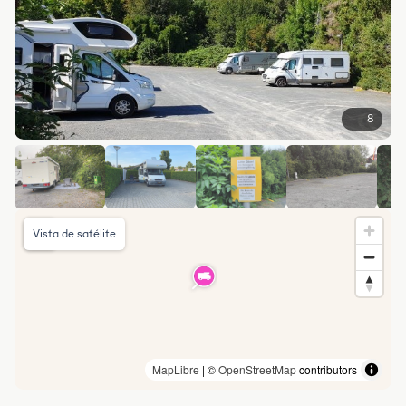
8
Vista de satélite
MapLibre
| ©
OpenStreetMap
contributors