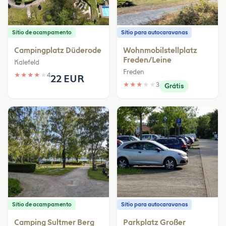
Sítio de acampamento
Sítio para autocaravanas
Campingplatz Düderode
Wohnmobilstellplatz
Freden/Leine
Kalefeld
Freden
★
★
★
★
★
4
22 EUR
★
★
★
★
★
3
Grátis
Sítio de acampamento
Sítio para autocaravanas
Camping Sultmer Berg
Parkplatz Großer