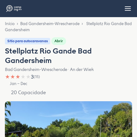
Início
›
Bad Gandersheim-Wrescherode
›
Stellplatz Rio Gande Bad
Gandersheim
Abrir
Sítio para autocaravanas
Stellplatz Rio Gande Bad
Gandersheim
Bad Gandersheim-Wrescherode · An der Wiek
★
★
★
★
★
3
(15)
Jan – Dec
20 Capacidade