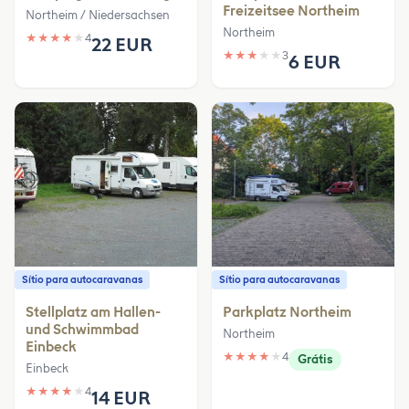
Freizeitsee Northeim
Northeim / Niedersachsen
Northeim
★
★
★
★
★
4
22 EUR
★
★
★
★
★
3
6 EUR
Sítio para autocaravanas
Sítio para autocaravanas
Stellplatz am Hallen-
Parkplatz Northeim
und Schwimmbad
Northeim
Einbeck
★
★
★
★
★
4
Grátis
Einbeck
★
★
★
★
★
4
14 EUR