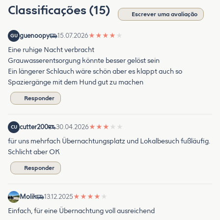
Classificações (15)
Escrever uma avaliação
guenoopy
15.07.2026
★
★
★
★
★
GU
Eine ruhige Nacht verbracht
Grauwasserentsorgung könnte besser gelöst sein
Ein längerer Schlauch wäre schön aber es klappt auch so
Spaziergänge mit dem Hund gut zu machen
Responder
cutter200
30.04.2026
★
★
★
★
★
CU
für uns mehrfach Übernachtungsplatz und Lokalbesuch fußläufig.
Schlicht aber OK
Responder
Molik
13.12.2025
★
★
★
★
★
Einfach, für eine Übernachtung voll ausreichend