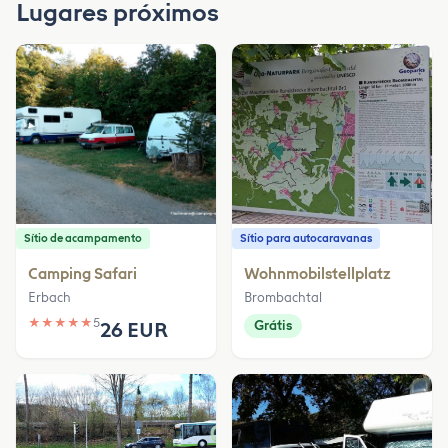
Lugares próximos
Sítio de acampamento
Sítio para autocaravanas
Camping Safari
Wohnmobilstellplatz
Erbach
Brombachtal
★
★
★
★
★
5
26 EUR
Grátis