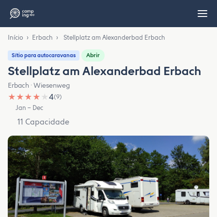
Início
›
Erbach
›
Stellplatz am Alexanderbad Erbach
Abrir
Sítio para autocaravanas
Stellplatz am Alexanderbad Erbach
Erbach · Wiesenweg
★
★
★
★
★
4
(9)
Jan – Dec
11 Capacidade