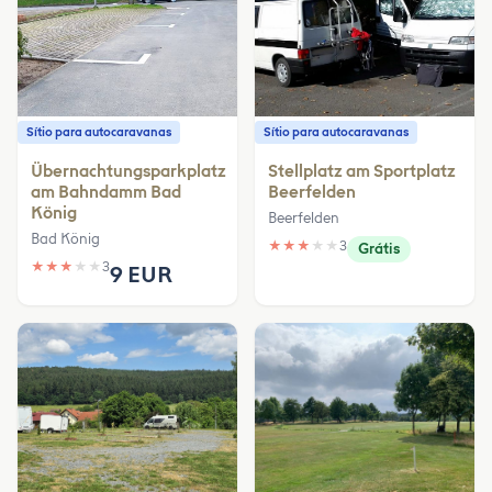
Sítio para autocaravanas
Sítio para autocaravanas
Übernachtungsparkplatz
Stellplatz am Sportplatz
am Bahndamm Bad
Beerfelden
König
Beerfelden
Bad König
★
★
★
★
★
3
Grátis
★
★
★
★
★
3
9 EUR