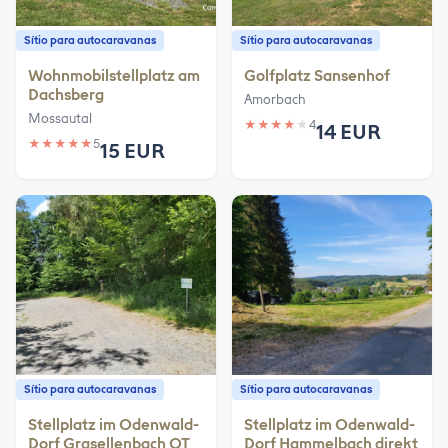
Sítio para autocaravanas
Sítio para autocaravanas
Wohnmobilstellplatz am
Golfplatz Sansenhof
Dachsberg
Amorbach
Mossautal
★
★
★
★
★
4
14 EUR
★
★
★
★
★
5
15 EUR
Sítio para autocaravanas
Sítio para autocaravanas
Stellplatz im Odenwald-
Stellplatz im Odenwald-
Dorf Grasellenbach OT
Dorf Hammelbach direkt