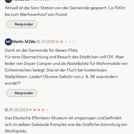
Aktuell ist die Sani-Station von der Gemeinde gesperrt. Ca 700m
bis zum Werksverkauf von Koziol.
Responder
Merlin MZ
05.07.2025
★
★
★
★
★
ME
Dank an die Gemeinde für diesen Platz.
Für eine Übernachtung und Besuch des Städtchen voll OK. Aber
leider von Dauer Camper und als Abstellplatz für Wohnmobile von
Einheimischen belegt. Das ist der Fluch bei kostenlosen
Stellplätzen. Leider! Ob eine Gebühr von z. B. 5€ was ändern
würde??
Responder
U.
30.03.2024
★
★
★
★
★
Das Deutsche Elfenbein-Museum ist umgezogen und befindet
sich im selben Gebäude Komplex wie die Gräfliche Sammlung am
Marktplatz.