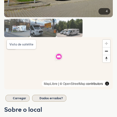
4
Vista de satélite
MapLibre
| ©
OpenStreetMap
contributors
Carregar
Dados errados?
Sobre o local