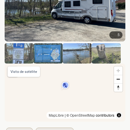
5
Vista de satélite
MapLibre
| ©
OpenStreetMap
contributors