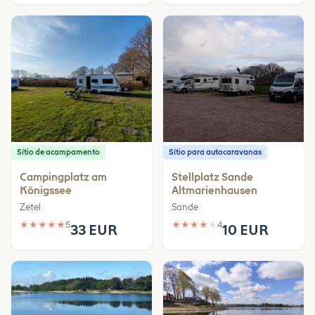
Sítio de acampamento
Sítio para autocaravanas
Campingplatz am
Stellplatz Sande
Königssee
Altmarienhausen
Zetel
Sande
★
★
★
★
★
5
★
★
★
★
★
4
33 EUR
10 EUR