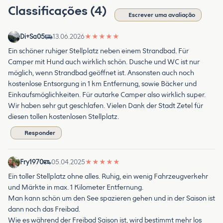
Classificações (4)
Escrever uma avaliação
Di+Sa05
13.06.2026
★
★
★
★
★
Ein schöner ruhiger Stellplatz neben einem Strandbad. Für
Camper mit Hund auch wirklich schön. Dusche und WC ist nur
möglich, wenn Strandbad geöffnet ist. Ansonsten auch noch
kostenlose Entsorgung in 1 km Entfernung, sowie Bäcker und
Einkaufsmöglichkeiten. Für autarke Camper also wirklich super.
Wir haben sehr gut geschlafen. Vielen Dank der Stadt Zetel für
diesen tollen kostenlosen Stellplatz.
Responder
Fry1970
05.04.2025
★
★
★
★
★
Ein toller Stellplatz ohne alles. Ruhig, ein wenig Fahrzeugverkehr
und Märkte in max. 1 Kilometer Entfernung.
Man kann schön um den See spazieren gehen und in der Saison ist
dann noch das Freibad.
Wie es während der Freibad Saison ist, wird bestimmt mehr los