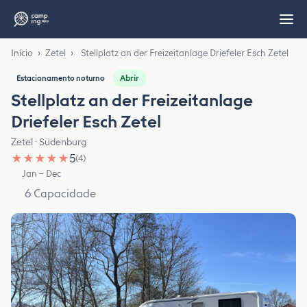
Início
›
Zetel
›
Stellplatz an der Freizeitanlage Driefeler Esch Zetel
Abrir
Estacionamento noturno
Stellplatz an der Freizeitanlage
Driefeler Esch Zetel
Zetel · Südenburg
★
★
★
★
★
5
(4)
Jan – Dec
6 Capacidade