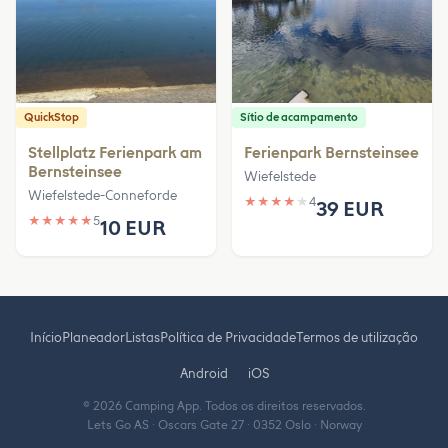
QuickStop
Sítio de acampamento
Stellplatz Ferienpark am
Ferienpark Bernsteinsee
Bernsteinsee
Wiefelstede
Wiefelstede-Conneforde
★
★
★
★
★
4
39 EUR
★
★
★
★
★
5
10 EUR
Início
Planeador
Listas
Política de Privacidade
Termos de utilização
Android
iOS
© 2026 Camping App. Todos os direitos reservados.
Lets Go AS · Oscars Gate 27 · 0352 Oslo · Norway