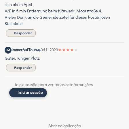
sein als im April.
V/E in 5 min Entfernung beim Klärwerk, Moorstraße 4.
Vielen Dank an die Gemeinde Zetel für diesen kostenlosen
Stellplatz!
Responder
ImmerAufTour
04.11.2023
★
★
★
★
★
IM
Guter, ruhiger Platz
Responder
Inicie sessão para ver todas as informações
Iniciar sessão
Abrir na aplicação