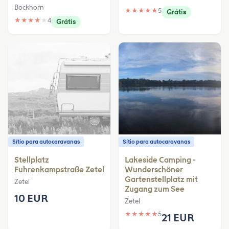
Bockhorn
★
★
★
★
★
5
Grátis
★
★
★
★
★
4
Grátis
Sítio para autocaravanas
Sítio para autocaravanas
Stellplatz
Lakeside Camping -
Fuhrenkampstraße Zetel
Wunderschöner
Gartenstellplatz mit
Zetel
Zugang zum See
10 EUR
Zetel
★
★
★
★
★
5
21 EUR