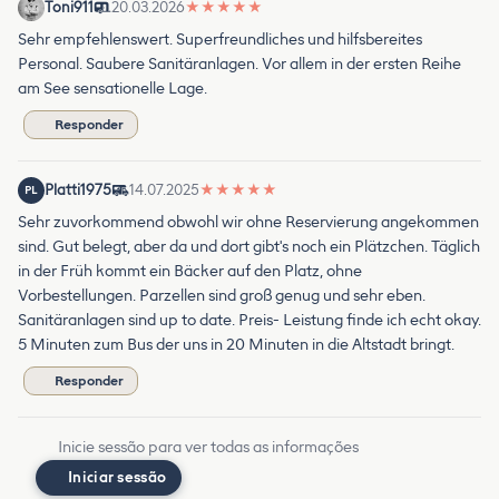
Toni911
20.03.2026
★
★
★
★
★
Sehr empfehlenswert. Superfreundliches und hilfsbereites
Personal. Saubere Sanitäranlagen. Vor allem in der ersten Reihe
am See sensationelle Lage.
Responder
Platti1975
14.07.2025
★
★
★
★
★
PL
Sehr zuvorkommend obwohl wir ohne Reservierung angekommen
sind. Gut belegt, aber da und dort gibt's noch ein Plätzchen. Täglich
in der Früh kommt ein Bäcker auf den Platz, ohne
Vorbestellungen. Parzellen sind groß genug und sehr eben.
Sanitäranlagen sind up to date. Preis- Leistung finde ich echt okay.
5 Minuten zum Bus der uns in 20 Minuten in die Altstadt bringt.
Responder
Inicie sessão para ver todas as informações
Iniciar sessão