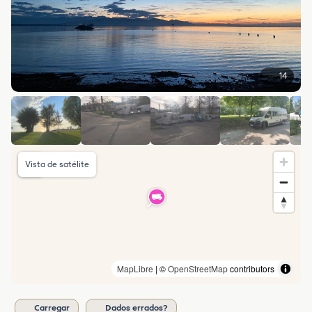
14
Vista de satélite
MapLibre
| ©
OpenStreetMap
contributors
Carregar
Dados errados?