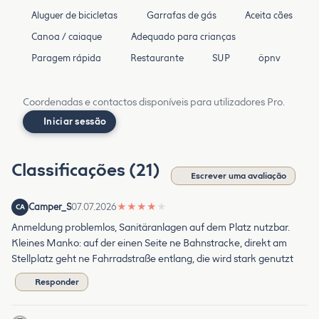
Aluguer de bicicletas
Garrafas de gás
Aceita cães
Canoa / caiaque
Adequado para crianças
Paragem rápida
Restaurante
SUP
öpnv
Coordenadas e contactos disponíveis para utilizadores Pro.
Iniciar sessão
Classificações (21)
Escrever uma avaliação
Camper_S
07.07.2026
★
★
★
★
★
CA
Anmeldung problemlos, Sanitäranlagen auf dem Platz nutzbar.
Kleines Manko: auf der einen Seite ne Bahnstracke, direkt am
Stellplatz geht ne Fahrradstraße entlang, die wird stark genutzt
Responder