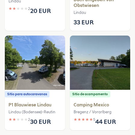
Lindau
Obstwiesen
★
★
★
★
★
2
20 EUR
Lindau
33 EUR
Sítio para autocaravanas
Sítio de acampamento
P1 Blauwiese Lindau
Camping Mexico
Lindau (Bodensee)-Reutin
Bregenz / Vorarlberg
★
★
★
★
★
2
★
★
★
★
★
5
30 EUR
44 EUR