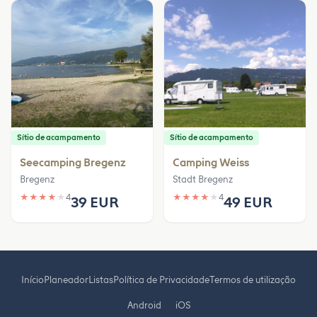
Sítio de acampamento
Sítio de acampamento
Seecamping Bregenz
Camping Weiss
Bregenz
Stadt Bregenz
★
★
★
★
★
4
★
★
★
★
★
4
39 EUR
49 EUR
Início
Planeador
Listas
Política de Privacidade
Termos de utilização
Android
iOS