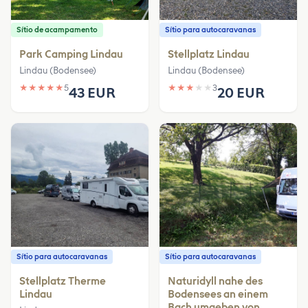
Sítio de acampamento
Sítio para autocaravanas
Park Camping Lindau
Stellplatz Lindau
Lindau (Bodensee)
Lindau (Bodensee)
★
★
★
★
★
5
★
★
★
★
★
3
43 EUR
20 EUR
Sítio para autocaravanas
Sítio para autocaravanas
Stellplatz Therme
Naturidyll nahe des
Lindau
Bodensees an einem
Bach umgeben von