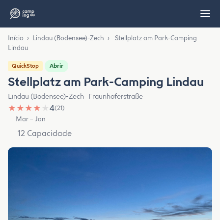
Início
›
Lindau (Bodensee)-Zech
›
Stellplatz am Park-Camping
Lindau
Abrir
QuickStop
Stellplatz am Park-Camping Lindau
Lindau (Bodensee)-Zech · Fraunhoferstraße
★
★
★
★
★
4
(21)
Mar – Jan
12 Capacidade