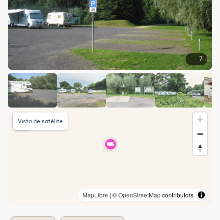
7
Vista de satélite
MapLibre
| ©
OpenStreetMap
contributors