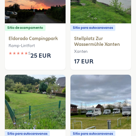
Sítio de acampamento
Sítio para autocaravanas
Eldorado Campingpark
Stellplatz Zur
Wassermühle Xanten
Kamp-Lintfort
Xanten
★
★
★
★
★
5
25 EUR
17 EUR
Sítio para autocaravanas
Sítio para autocaravanas