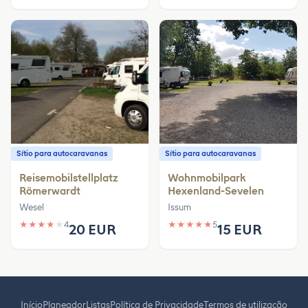
Sítio para autocaravanas
Sítio para autocaravanas
Reisemobilstellplatz
Wohnmobilpark
Römerwardt
Hexenland-Sevelen
Wesel
Issum
★
★
★
★
★
4
★
★
★
★
★
5
20 EUR
15 EUR
Início
Planeador
Listas
Política de Privacidade
Termos de utilização