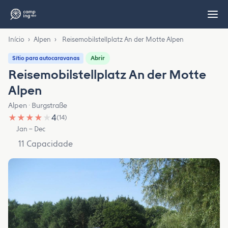
Início
›
Alpen
›
Reisemobilstellplatz An der Motte Alpen
Abrir
Sítio para autocaravanas
Reisemobilstellplatz An der Motte
Alpen
Alpen · Burgstraße
★
★
★
★
★
4
(14)
Jan – Dec
11 Capacidade