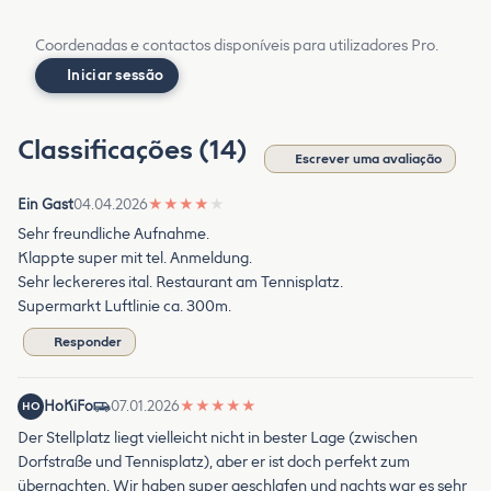
Coordenadas e contactos disponíveis para utilizadores Pro.
Iniciar sessão
Classificações (14)
Escrever uma avaliação
Ein Gast
04.04.2026
★
★
★
★
★
Sehr freundliche Aufnahme.
Klappte super mit tel. Anmeldung.
Sehr leckereres ital. Restaurant am Tennisplatz.
Supermarkt Luftlinie ca. 300m.
Responder
HoKiFo
07.01.2026
★
★
★
★
★
HO
Der Stellplatz liegt vielleicht nicht in bester Lage (zwischen
Dorfstraße und Tennisplatz), aber er ist doch perfekt zum
übernachten. Wir haben super geschlafen und nachts war es sehr