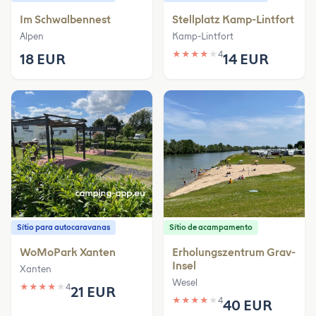
Im Schwalbennest
Stellplatz Kamp-Lintfort
Alpen
Kamp-Lintfort
★
★
★
★
★
4
18 EUR
14 EUR
Sítio para autocaravanas
Sítio de acampamento
WoMoPark Xanten
Erholungszentrum Grav-
Insel
Xanten
Wesel
★
★
★
★
★
4
21 EUR
★
★
★
★
★
4
40 EUR